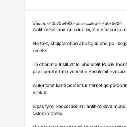
Antibiotikët janë një ndër ilaçet më të konsum
Në fakt, shqiptarët po abuzojnë dhe po i keq
recetë.
Të dhënat e Institutit të Shëndetit Publik thon
pse i përafërt me vendet e Bashkimit Evropia
Autoritetet kanë përsëritur thirrjet që përdor
mjekut.
Sipas tyre, keqpërdorimi i antibiotikëve mund
sistemin tretës.