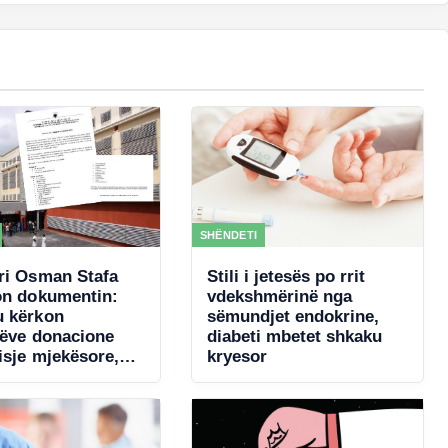
SHËNDETI
ri Osman Stafa
Stili i jetesës po rrit
on dokumentin:
vdekshmërinë nga
 kërkon
sëmundjet endokrine,
rëve donacione
diabeti mbetet shkaku
isje mjekësore,
kryesor
a akordon 4 mln €
ncertin e Kanye