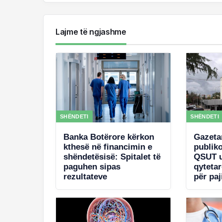
Lajme të ngjashme
SHËNDETI
SHËNDETI
Banka Botërore kërkon
Gazeta
kthesë në financimin e
publik
shëndetësisë: Spitalet të
QSUT u
paguhen sipas
qyteta
rezultateve
për paj
qeveri
për ko
West