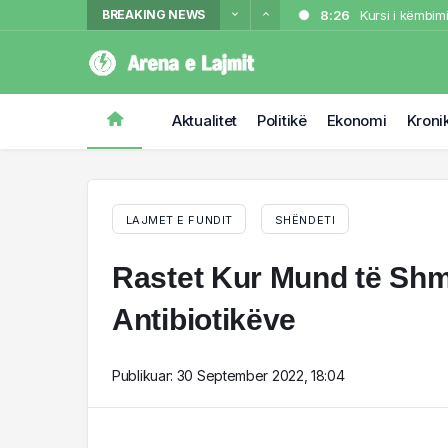
BREAKING NEWS
8:26
Kursi i këmbimi
23:10
FOTO/ Zjarr m
23:04
Shuhet një em
22:48
Aksident në 
Aktualitet
Politikë
Ekonomi
Kroni
22:15
VIDEO/ Përfsh
LAJMET E FUNDIT
SHËNDETI
Rastet Kur Mund të Shm
Antibiotikëve
Publikuar:
30 September 2022, 18:04