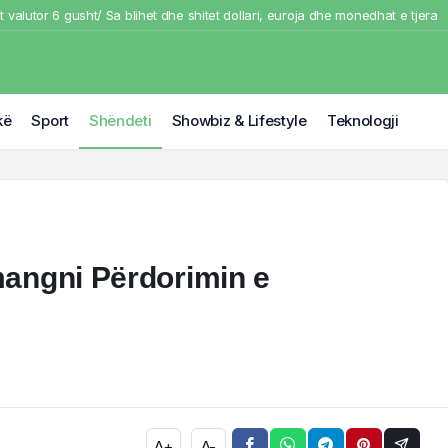
t valutor 6 gusht/ Sa blihet dhe shitet dollari, euroja dhe monedhat e tjera
e përmasa të mëdha në Malin e Gjerë mbi Levenisht, zjarrfikësit në luftë m
ër i madh i futbollit librazhdas, ndërron jetë ish-kapiteni dhe ish-trajneri i 
Durrës/ U përplas nga makina ndërron jetë këmbësori
kë
Sport
Shëndeti
Showbiz & Lifestyle
Teknologji
ihet nga flakët makina në Tiranë, shkrumbohet nga zjarri. Pamje nga vendn
angni Përdorimin e
A+
A-