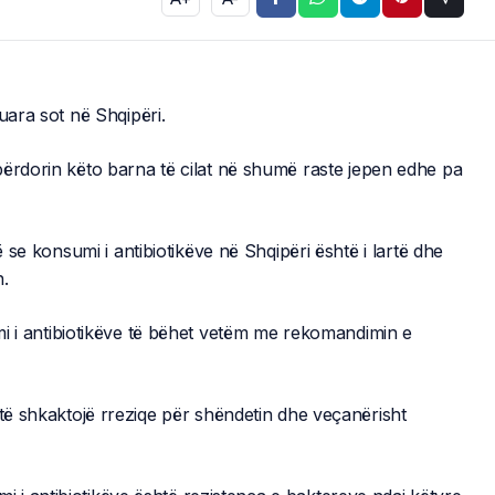
uara sot në Shqipëri.
përdorin këto barna të cilat në shumë raste jepen edhe pa
ë se konsumi i antibiotikëve në Shqipëri është i lartë dhe
n.
imi i antibiotikëve të bëhet vetëm me rekomandimin e
 të shkaktojë rreziqe për shëndetin dhe veçanërisht