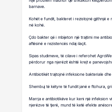
Një problem madhor që shkakton keqpërdorimi 
barnave.
Kohët e fundit, bakteret i rezistojnë gjithnjë 
në kohë.
Çdo bakter që i mbijeton një trajtimi me antib
aftësinë e rezistencës ndaj ilaçit.
Sipas studimeve, të cilave i referohet AgroWeb.
përdorur nga njerëzit është krejt e panevojs
Antibiotikët trajtojnë infeksione bakteriale dhe 
Shembuj të këtyre të fundit janë e ftohura, gripi
Marrja e antibiotikëve kur keni një infeksion
njerëzve të tjerë, mund të ketë efekte anësore