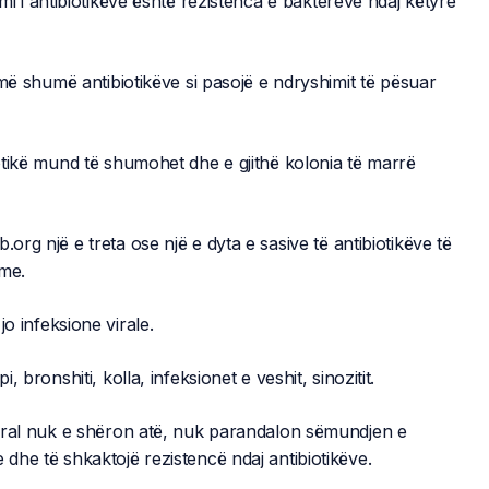
i antibiotikëve është rezistenca e baktereve ndaj këtyre
e më shumë antibiotikëve si pasojë e ndryshimit të pësuar
iotikë mund të shumohet dhe e gjithë kolonia të marrë
org një e treta ose një e dyta e sasive të antibiotikëve të
hme.
jo infeksione virale.
, bronshiti, kolla, infeksionet e veshit, sinozitit.
 viral nuk e shëron atë, nuk parandalon sëmundjen e
 dhe të shkaktojë rezistencë ndaj antibiotikëve.