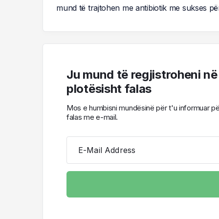
mund të trajtohen me antibiotik me sukses për 
Ju mund të regjistroheni në
plotësisht falas
Mos e humbisni mundësinë për t'u informuar për l
falas me e-mail.
E-Mail Address