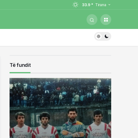
33.9 °
Tirana
e flakët
Sopotit, Besnik Çota
gjarja
Të fundit