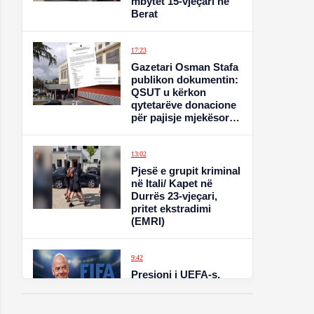
mbytet 15-vjeçari në
Berat
17:23
Gazetari Osman Stafa
publikon dokumentin:
QSUT u kërkon
qytetarëve donacione
për pajisje mjekësore,
qeveria akordon 4 mln
€ për koncertin e
Kanye West
13:02
Pjesë e grupit kriminal
në Itali/ Kapet në
Durrës 23-vjeçari,
pritet ekstradimi
(EMRI)
9:42
Presioni i UEFA-s,
Gianni Infantino bën
një hap pas, anulohet
projekti “FIFA