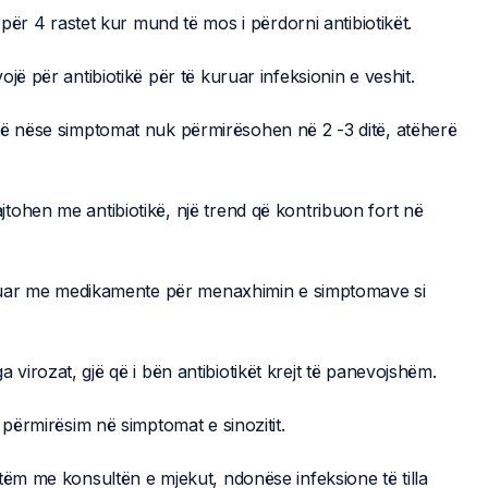
për 4 rastet kur mund të mos i përdorni antibiotikët.
jë për antibiotikë për të kuruar infeksionin e veshit.
të nëse simptomat nuk përmirësohen në 2 -3 ditë, atëherë
tohen me antibiotikë, një trend që kontribuon fort në
ajtuar me medikamente për menaxhimin e simptomave si
irozat, gjë që i bën antibiotikët krejt të panevojshëm.
 përmirësim në simptomat e sinozitit.
tëm me konsultën e mjekut, ndonëse infeksione të tilla