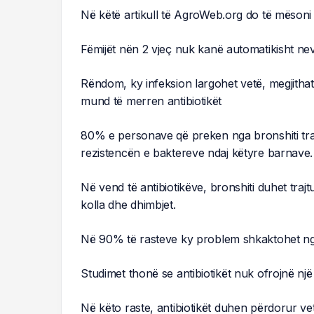
Në këtë artikull të AgroWeb.org do të mësoni 
Fëmijët nën 2 vjeç nuk kanë automatikisht nevo
Rëndom, ky infeksion largohet vetë, megjitha
mund të merren antibiotikët
80% e personave që preken nga bronshiti traj
rezistencën e baktereve ndaj këtyre barnave.
Në vend të antibiotikëve, bronshiti duhet tr
kolla dhe dhimbjet.
Në 90% të rasteve ky problem shkaktohet nga v
Studimet thonë se antibiotikët nuk ofrojnë një
Në këto raste, antibiotikët duhen përdorur ve