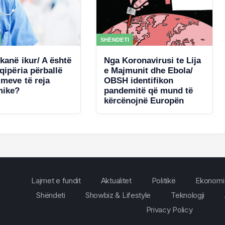
SHËNDETI
kanë ikur/ A është
Nga Koronavirusi te Lija
qipëria përballë
e Majmunit dhe Ebola/
imeve të reja
OBSH identifikon
mike?
pandemitë që mund të
kërcënojnë Europën
Lajmet e fundit
Aktualitet
Politikë
Ekonomi
Shëndeti
Showbiz & Lifestyle
Teknologji
Privacy Policy