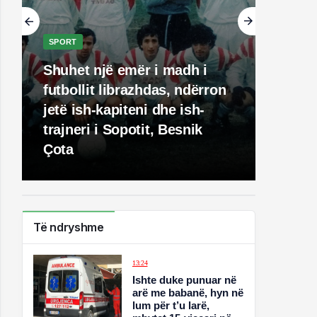
SPORT
Shuhet një emër i madh i
futbollit librazhdas, ndërron
jetë ish-kapiteni dhe ish-
trajneri i Sopotit, Besnik
Çota
Të ndryshme
13:24
Ishte duke punuar në
arë me babanë, hyn në
lum për t’u larë,