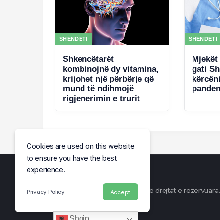
SHËNDETI
SHËNDETI
Shkencëtarët
Mjekët 
kombinojnë dy vitamina,
gati Sh
krijohet një përbërje që
kërcën
mund të ndihmojë
pande
rigjenerimin e trurit
Cookies are used on this website
to ensure you have the best
experience.
© Arena e Lajmit 2026, Të gjitha të drejtat e rezervuara.
Privacy Policy
Accept
Shqip