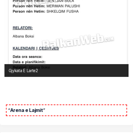
Gjykata E Larte2
“
Arena e Lajmit
”