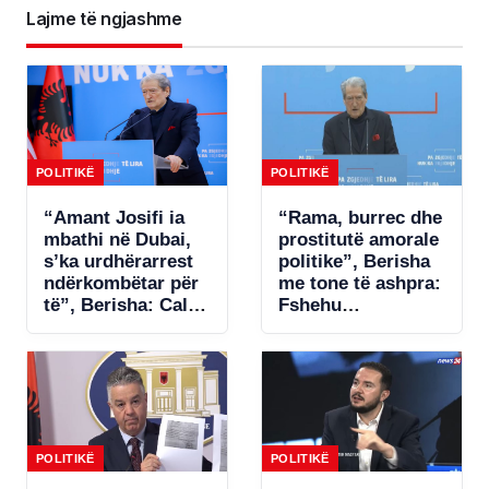
Lajme të ngjashme
POLITIKË
POLITIKË
“Amant Josifi ia
“Rama, burrec dhe
mbathi në Dubai,
prostitutë amorale
s’ka urdhërarrest
politike”, Berisha
ndërkombëtar për
me tone të ashpra:
të”, Berisha: Call-
Fshehu
centrat plaçkitës
pjesëmarrjen në
janë fenomeni më
samitin në Spanjë!
kriminal në
Shqipëri
POLITIKË
POLITIKË