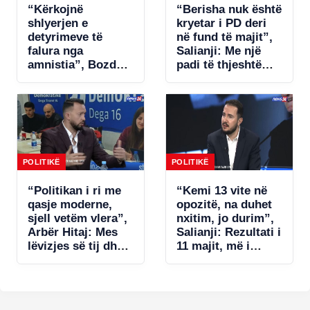
“Kërkojnë
“Berisha nuk është
shlyerjen e
kryetar i PD deri
detyrimeve të
në fund të majit”,
falura nga
Salianji: Me një
amnistia”, Bozdo
padi të thjeshtë
denoncon Tatimet:
zgjidhet ngërçi për
Po i bëhet presion
statutin, por s’ia
bizneseve.
jap këtë avantazh
Ministria e
Ramës (VIDEO)
Financave s’ka
miratuar aktet
nënligjore!
POLITIKË
POLITIKË
“Politikan i ri me
“Kemi 13 vite në
qasje moderne,
opozitë, na duhet
sjell vetëm vlera”,
nxitim, jo durim”,
Arbër Hitaj: Mes
Salianji: Rezultati i
lëvizjes së tij dhe
11 majit, më i
qasjes së
dobëti në dekada!
Berishës, zgjedh
U gabua me listat
Salianjin. Në
e deputetëve dhe…
Kavajë tregoi se…