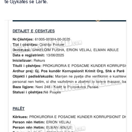
të Gjykatës së Lartë.