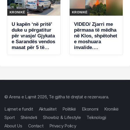
strukturat! Nuk
kërcënova askënd
me armë
KRONIKË
KRONIKË
U kapën ‘në pritë’
VIDEO/ Zjarri me
duke u përgatitur
përmasa të mëdha
për vrasje/ Gjykata
në Klos, shpëtohet
e Sarandës vendos
e moshuara
masat për 5 të
invalide.
arrestuarit
Rrezikohet një
kabinë elektrike
© Arena e Lajmit 2026, Të gjitha të drejtat e rezervuara.
Lajmet e fundit
Aktualitet
Politikë
Ekonomi
Kronikë
Sport
Shëndeti
Showbiz & Lifestyle
Teknologji
About Us
Contact
Privacy Policy