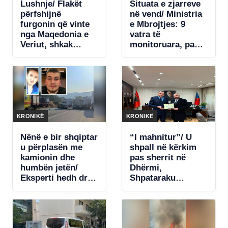
Lushnje/ Flakët
Situata e zjarreve
përfshijnë
në vend/ Ministria
furgonin që vinte
e Mbrojtjes: 9
nga Maqedonia e
vatra të
Veriut, shkak
monitoruara, pa
ishte…
rrezik për zonat e
banuara
KRONIKË
KRONIKË
Nënë e bir shqiptar
“I mahnitur”/ U
u përplasën me
shpall në kërkim
kamionin dhe
pas sherrit në
humbën jetën/
Dhërmi,
Eksperti hedh dritë
Shpataraku
mbi aksidentin
ironizon ish-
tragjik: Diçka e
kolegët: Për një
shpërqendroi
debat u aktivizuan
shoferin
të gjitha