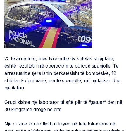
25 të arrestuar, mes tyre edhe dy shtetas shqiptarë,
është rezultati i një operacioni të policisë spanjolle. Të
arrestuarit e tjera ishin përkatësisht të kombësive, 12
shtetas kolumbianë, nëntë spanjollë, një meksikan dhe
një italian.
Grupi kishte një laborator të aftë për të “gatuar” deri në
30 kilogramë drogë në ditë.
Një duzinë kontrollesh u kryen në tetë lokacione në
provincën e Valencias, duke rezultuar në sekuestrimin e