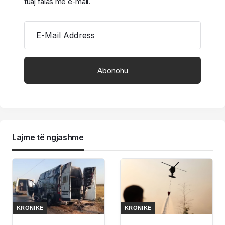
tuaj falas me e-mail.
E-Mail Address
Lajme të ngjashme
KRONIKË
KRONIKË