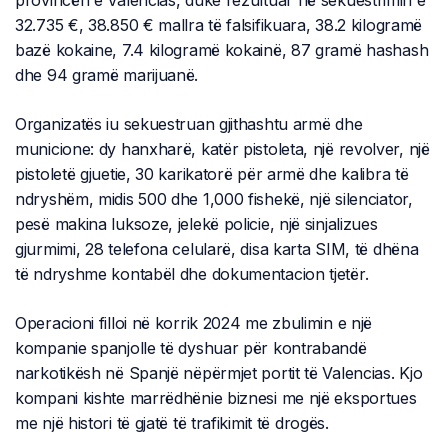
32.735 €, 38.850 € mallra të falsifikuara, 38.2 kilogramë
bazë kokaine, 7.4 kilogramë kokainë, 87 gramë hashash
dhe 94 gramë marijuanë.
Organizatës iu sekuestruan gjithashtu armë dhe
municione: dy hanxharë, katër pistoleta, një revolver, një
pistoletë gjuetie, 30 karikatorë për armë dhe kalibra të
ndryshëm, midis 500 dhe 1,000 fishekë, një silenciator,
pesë makina luksoze, jelekë policie, një sinjalizues
gjurmimi, 28 telefona celularë, disa karta SIM, të dhëna
të ndryshme kontabël dhe dokumentacion tjetër.
Operacioni filloi në korrik 2024 me zbulimin e një
kompanie spanjolle të dyshuar për kontrabandë
narkotikësh në Spanjë nëpërmjet portit të Valencias. Kjo
kompani kishte marrëdhënie biznesi me një eksportues
me një histori të gjatë të trafikimit të drogës.