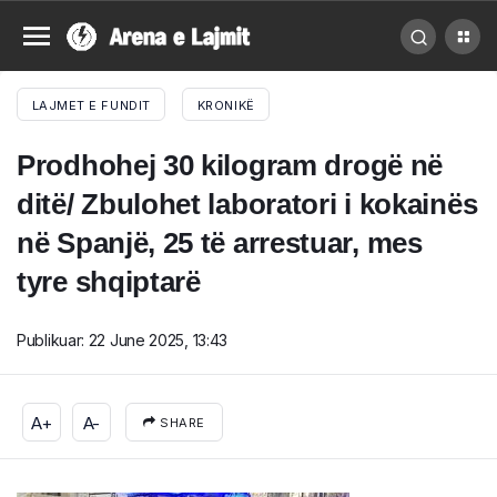
LAJMET E FUNDIT
KRONIKË
Prodhohej 30 kilogram drogë në
ditë/ Zbulohet laboratori i kokainës
në Spanjë, 25 të arrestuar, mes
tyre shqiptarë
Publikuar:
22 June 2025, 13:43
A+
A-
SHARE