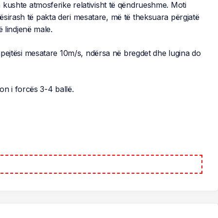
 kushte atmosferike relativisht të qëndrueshme. Moti
ësirash të pakta deri mesatare, më të theksuara përgjatë
ë lindjenë male.
 shpejtësi mesatare 10m/s, ndërsa në bregdet dhe lugina do
on i forcës 3-4 ballë.