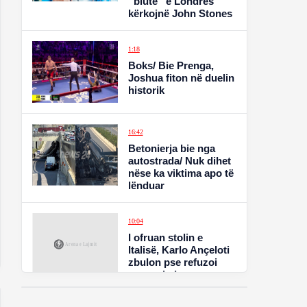
“blutë” e Londrës
kërkojnë John Stones
1:18
Boks/ Bie Prenga,
Joshua fiton në duelin
historik
16:42
Betonierja bie nga
autostrada/ Nuk dihet
nëse ka viktima apo të
lënduar
10:04
I ofruan stolin e
Italisë, Karlo Ançeloti
zbulon pse refuzoi
propozimin e
shumëpritur