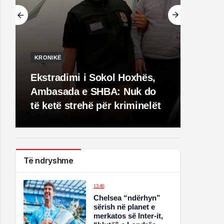
KRONIKË
Ekstradimi i Sokol Hoxhës,
Ambasada e SHBA: Nuk do
të ketë strehë për kriminelët
Të ndryshme
13:46
Chelsea “ndërhyn”
sërish në planet e
merkatos së Inter-it,