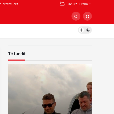
 arrestuarit
32.8 °
Tirana
jë kabinë elektrike
ë 8 qarqe
 të hante, kishte hequr dorë
Të fundit