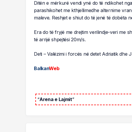
Ditën e mërkurë vendi ynë do të ndikohet nga
parashikohet me kthjellimedhe alternime vran
maleve. Reshjet e shiut do të jenë të dobëta n
Era do të fryjë me drejtim verilindje-veri me
të arrijë shpejtësi 20m/s.
Deti – Valëzimi i forcës në detet Adriatik dhe J
Balkan
Web
“
Arena e Lajmit
”