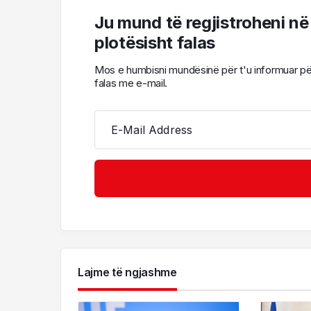
Ju mund të regjistroheni në
plotësisht falas
Mos e humbisni mundësinë për t'u informuar për l
falas me e-mail.
E-Mail Address
Lajme të ngjashme