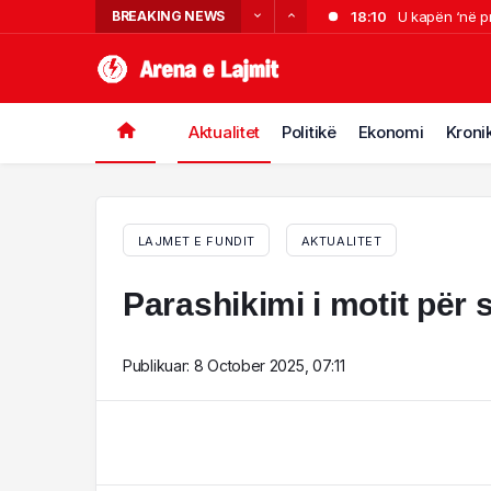
BREAKING NEWS
18:10
U kapën ‘në pr
17:48
VIDEO/ Zjarri
17:26
Ekstradimi i 
16:52
Shqipëria në f
Aktualitet
Politikë
Ekonomi
Kroni
16:46
Dëshmi trondi
LAJMET E FUNDIT
AKTUALITET
Parashikimi i motit për s
Publikuar:
8 October 2025, 07:11