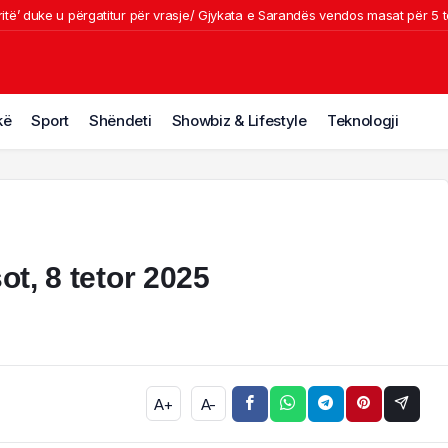
itë’ duke u përgatitur për vrasje/ Gjykata e Sarandës vendos masat për 5 të
 me përmasa të mëdha në Klos, shpëtohet e moshuara invalide. Rrezikohet n
Sokol Hoxhës, Ambasada e SHBA: Nuk do të ketë strehë për kriminelët
lakë nga veriu në jug, IGJEO: Kujdes në fundjavë, rrezik i lartë për zjarre n
kë
Sport
Shëndeti
Showbiz & Lifestyle
Teknologji
tëse në gjyqin për vdekjen e Maradonës: Nuk ngrihej nga shtrati. Nuk donte
ot, 8 tetor 2025
A+
A-