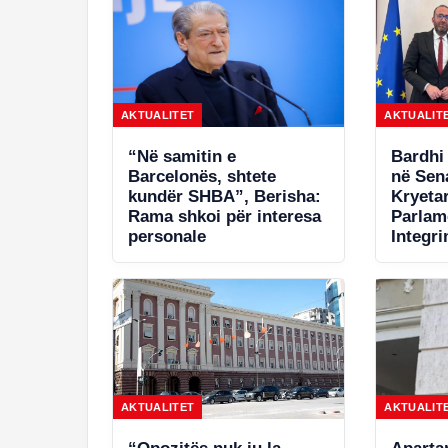
AKTUALITET
AKTUALIT
“Në samitin e
Bardhi
Barcelonës, shtete
në Sena
kundër SHBA”, Berisha:
Kryetar
Rama shkoi për interesa
Parlam
personale
Integri
slogan 
proces
reforma
standa
AKTUALITET
AKTUALIT