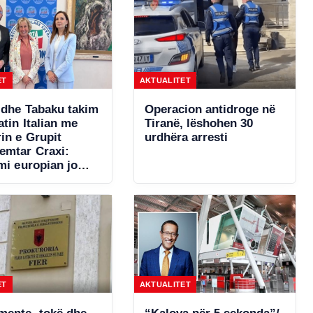
ET
AKTUALITET
 dhe Tabaku takim
Operacion antidroge në
tin Italian me
Tiranë, lëshohen 30
in e Grupit
urdhëra arresti
emtar Craxi:
mi europian jo
politik, por
 që kërkon
 të thella dhe
rde
ET
AKTUALITET