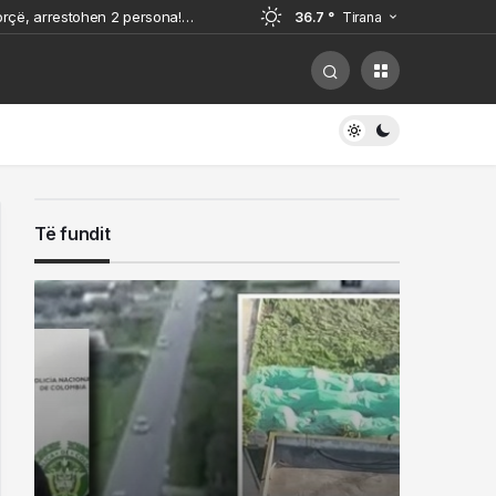
Korçë, arrestohen 2 persona!
36.7 °
Tirana
uez! Do të vuajë 14 vite për
Të fundit