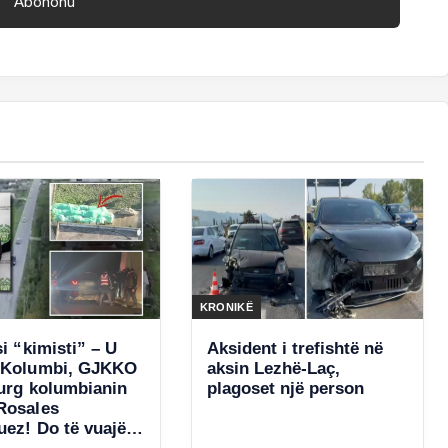
KRONIKË
si “kimisti” – U
Aksident i trefishtë në
 Kolumbi, GJKKO
aksin Lezhë-Laç,
burg kolumbianin
plagoset një person
Rosales
uez! Do të vuajë