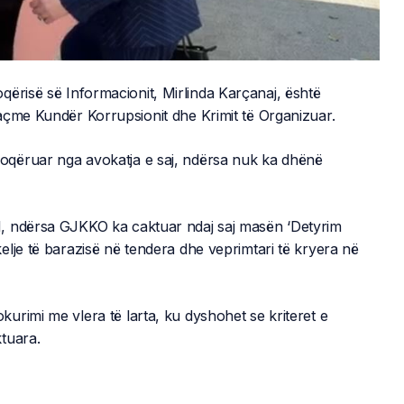
qërisë së Informacionit, Mirlinda Karçanaj, është
açme Kundër Korrupsionit dhe Krimit të Organizuar.
oqëruar nga avokatja e saj, ndërsa nuk ka dhënë
, ndërsa GJKKO ka caktuar ndaj saj masën ‘Detyrim
lje të barazisë në tendera dhe veprimtari të kryera në
urimi me vlera të larta, ku dyshohet se kriteret e
tuara.