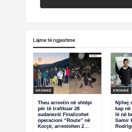
Lajme të ngjashme
KRONIKË
KRONIKË
Theu arrestin në shtëpi
Njihej 
për të trafikuar 28
kap në
sudanezë/ Finalizohet
lë në 
operacioni “Route” në
Samir 
Korçë, arrestohen 2
Rodrig