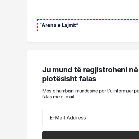
“
Arena e Lajmit
”
Ju mund të regjistroheni në
plotësisht falas
Mos e humbisni mundësinë për t'u informuar për l
falas me e-mail.
E-Mail Address