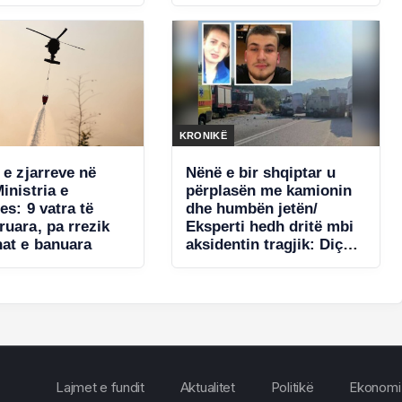
 për laboratorin e
lës
KRONIKË
 e zjarreve në
Nënë e bir shqiptar u
inistria e
përplasën me kamionin
es: 9 vatra të
dhe humbën jetën/
ruara, pa rrezik
Eksperti hedh dritë mbi
nat e banuara
aksidentin tragjik: Diçka
e shpërqendroi shoferin
Lajmet e fundit
Aktualitet
Politikë
Ekonomi