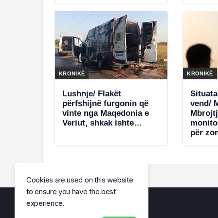
persona! Sekuestrohen
14 vite
6500 euro
Frakul
KRONIKË
KRONIKË
Lushnje/ Flakët
Situata
përfshijnë furgonin që
vend/ M
vinte nga Maqedonia e
Mbrojtj
Veriut, shkak ishte…
monito
për zo
Cookies are used on this website
to ensure you have the best
experience.