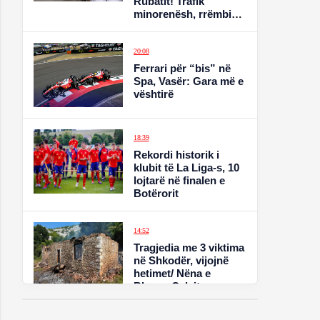
Rubatit! Trafik
minorenësh, rrëmbim
dhe skeda në Greqi.
Drejt 50-vjeçarit u
qëllua me 9 plumba
20:08
Ferrari për “bis” në
Spa, Vasër: Gara më e
vështirë
18:39
Rekordi historik i
klubit të La Liga-s, 10
lojtarë në finalen e
Botërorit
14:52
Tragjedia me 3 viktima
në Shkodër, vijojnë
hetimet/ Nëna e
Bleona Çelajt
denoncon: Vajza më
dhunohej nga