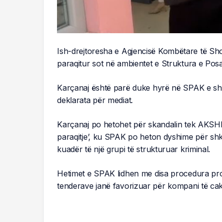
Ish-drejtoresha e Agjencisë Kombëtare të Sho
paraqitur sot në ambientet e Struktura e Pos
Karçanaj është parë duke hyrë në SPAK e sh
deklarata për mediat.
Karçanaj po hetohet për skandalin tek AKSHI
paraqitje’, ku SPAK po heton dyshime për shke
kuadër të një grupi të strukturuar kriminal.
Hetimet e SPAK lidhen me disa procedura prok
tenderave janë favorizuar për kompani të cak