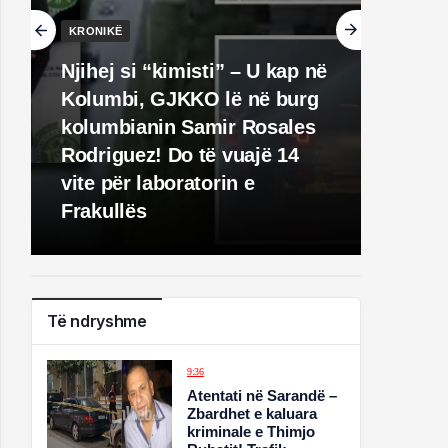
KRONIKË
Njihej si “kimisti” – U kap në
Kolumbi, GJKKO lë në burg
kolumbianin Samir Rosales
Rodriguez! Do të vuajë 14
vite për laboratorin e
Frakullës
Të ndryshme
9:36
Atentati në Sarandë –
Zbardhet e kaluara
kriminale e Thimjo