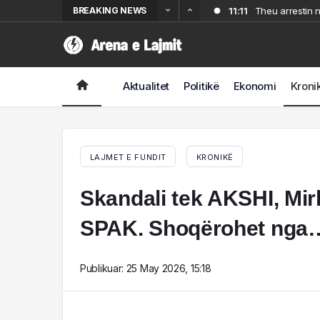
BREAKING NEWS
11:11
Theu arrestin n
10:45
Sekuestrohen 
E priste një k
10:03
Njihej si “ki
9:38
Inter, çfarë p
laboratorin e 
Aktualitet
Politikë
Ekonomi
Kroni
9:03
ZYRTARE/ La L
LAJMET E FUNDIT
KRONIKË
Skandali tek AKSHI, Mir
SPAK. Shoqërohet nga
Publikuar:
25 May 2026, 15:18