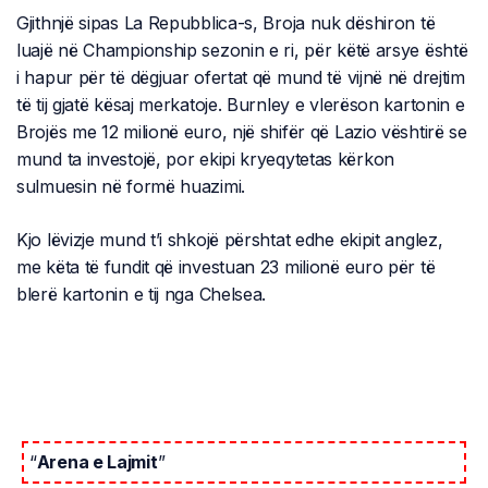
Gjithnjë sipas La Repubblica-s, Broja nuk dëshiron të
luajë në Championship sezonin e ri, për këtë arsye është
i hapur për të dëgjuar ofertat që mund të vijnë në drejtim
të tij gjatë kësaj merkatoje. Burnley e vlerëson kartonin e
Brojës me 12 milionë euro, një shifër që Lazio vështirë se
mund ta investojë, por ekipi kryeqytetas kërkon
sulmuesin në formë huazimi.
Kjo lëvizje mund t’i shkojë përshtat edhe ekipit anglez,
me këta të fundit që investuan 23 milionë euro për të
blerë kartonin e tij nga Chelsea.
“
Arena e Lajmit
”