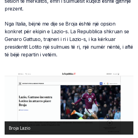
sesion të merkatos, emri i sulmuesit kuqezi është gjithnjë
prezent.
Nga Italia, bëjnë me dije se Broja është një opsion
konkret për ekipin e Lazio-s. La Repubblica shkruan se
Genaro Gattuso, trajneri i ri i Lazio-s, i ka kërkuar
presidentit Lotito një sulmues të ri, një numër nëntë, i aftë
të bëjë repartin i vetëm.
Broja Lazio