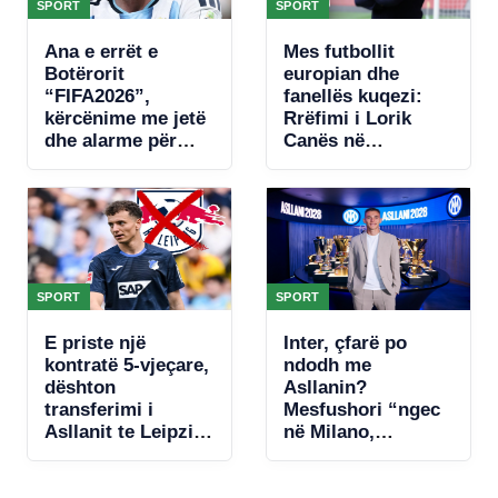
SPORT
SPORT
Ana e errët e
Mes futbollit
Botërorit
europian dhe
“FIFA2026”,
fanellës kuqezi:
kërcënime me jetë
Rrëfimi i Lorik
dhe alarme për
Canës në
bombë, zbulohet
“Legjendat flasin”
plani për të vrarë
Leo Messin
SPORT
SPORT
E priste një
Inter, çfarë po
kontratë 5-vjeçare,
ndodh me
dështon
Asllanin?
transferimi i
Mesfushori “ngec
Asllanit te Leipzig,
në Milano,
zbulohet arsyeja
mungojnë ofertat