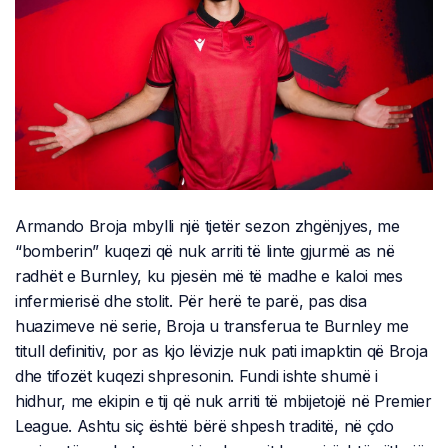
Armando Broja mbylli një tjetër sezon zhgënjyes, me
“bomberin” kuqezi që nuk arriti të linte gjurmë as në
radhët e Burnley, ku pjesën më të madhe e kaloi mes
infermierisë dhe stolit. Për herë te parë, pas disa
huazimeve në serie, Broja u transferua te Burnley me
titull definitiv, por as kjo lëvizje nuk pati imapktin që Broja
dhe tifozët kuqezi shpresonin. Fundi ishte shumë i
hidhur, me ekipin e tij që nuk arriti të mbijetojë në Premier
League. Ashtu siç është bërë shpesh traditë, në çdo