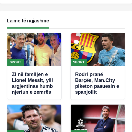
Lajme të ngjashme
SPORT
SPORT
Zi në familjen e
Rodri pranë
Lionel Messit, ylli
Barçës, Man.City
argjentinas humb
piketon pasuesin e
njeriun e zemrës
spanjollit