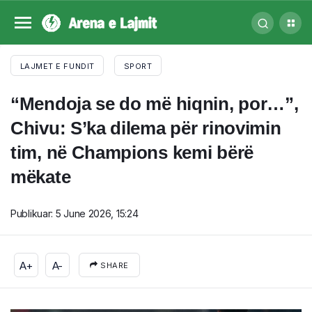
LAJMET E FUNDIT
SPORT
“Mendoja se do më hiqnin, por…”,
Chivu: S’ka dilema për rinovimin
tim, në Champions kemi bërë
mëkate
Publikuar:
5 June 2026, 15:24
A+
A-
SHARE