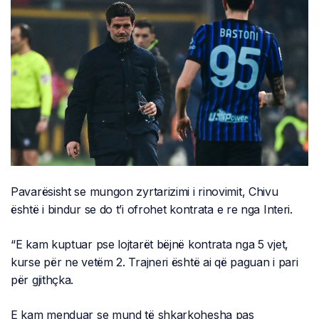
Pavarësisht se mungon zyrtarizimi i rinovimit, Chivu
është i bindur se do t’i ofrohet kontrata e re nga Interi.
“E kam kuptuar pse lojtarët bëjnë kontrata nga 5 vjet,
kurse për ne vetëm 2. Trajneri është ai që paguan i pari
për gjithçka.
E kam menduar se mund të shkarkohesha pas