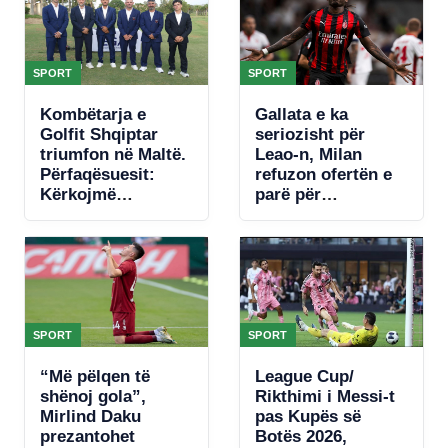
SPORT
SPORT
Kombëtarja e
Gallata e ka
Golfit Shqiptar
seriozisht për
triumfon në Maltë.
Leao-n, Milan
Përfaqësuesit:
refuzon ofertën e
Kërkojmë
parë për
mbështetje, nuk
portugezin
kemi fusha
SPORT
SPORT
“Më pëlqen të
League Cup/
shënoj gola”,
Rikthimi i Messi-t
Mirlind Daku
pas Kupës së
prezantohet
Botës 2026,