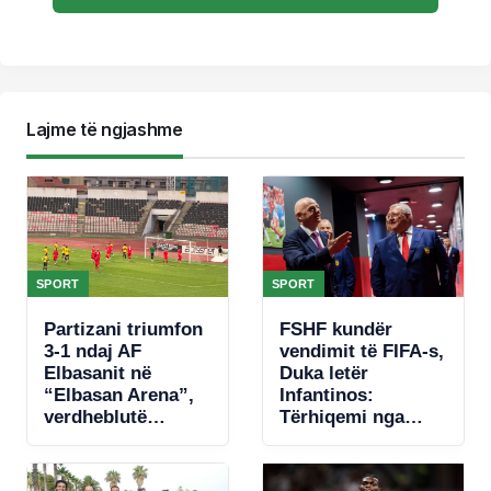
Lajme të ngjashme
SPORT
SPORT
Partizani triumfon
FSHF kundër
3-1 ndaj AF
vendimit të FIFA-s,
Elbasanit në
Duka letër
“Elbasan Arena”,
Infantinos:
verdheblutë
Tërhiqemi nga
krijojnë raste, por
fotografia!
paguajnë gabimet
në mbrojtje