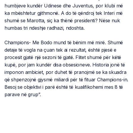
humbjeve kundër Udinese dhe Juventus, por klubi më
ka mbështetur gjithmonë. A do të qëndroj tek Interi më
shumë se Marotta, siç ka thënë presidenti? Nëse nuk
humbas tri ndeshje radhazi, ndoshta.
Champions- Me Bodo mund të bënim më mirë. Shumë
detaje të vogla na çuan tek ai rezultat, është pjesë e
procesit gjatë një sezoni të gjatë. Flitet shumë për këtë
kupë, por jam kundër disa obsesioneve. Historia jonë të
imponon ambiciet, por duhet të pranojmë se ka skuadra
që shpenzojnë gjysmë miliardi për të fituar Champions-in.
Besoj se objektivi i parë është të kualifikohemi mes 8 të
parave në grup”.