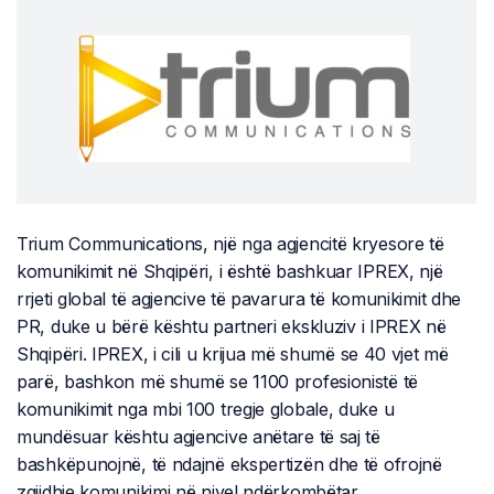
Trium Communications, një nga agjencitë kryesore të
komunikimit në Shqipëri, i është bashkuar IPREX, një
rrjeti global të agjencive të pavarura të komunikimit dhe
PR, duke u bërë kështu partneri ekskluziv i IPREX në
Shqipëri. IPREX, i cili u krijua më shumë se 40 vjet më
parë, bashkon më shumë se 1100 profesionistë të
komunikimit nga mbi 100 tregje globale, duke u
mundësuar kështu agjencive anëtare të saj të
bashkëpunojnë, të ndajnë ekspertizën dhe të ofrojnë
zgjidhje komunikimi në nivel ndërkombëtar.