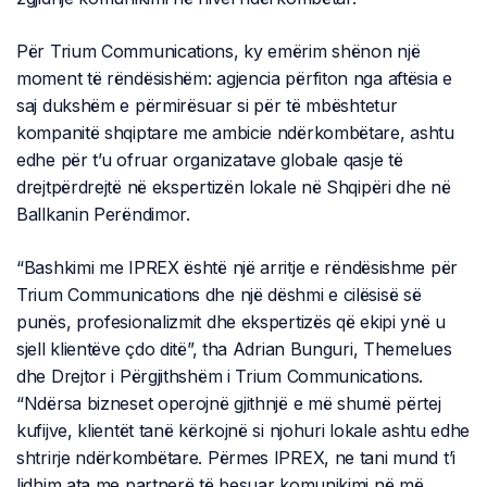
Për Trium Communications, ky emërim shënon një
moment të rëndësishëm: agjencia përfiton nga aftësia e
saj dukshëm e përmirësuar si për të mbështetur
kompanitë shqiptare me ambicie ndërkombëtare, ashtu
edhe për t’u ofruar organizatave globale qasje të
drejtpërdrejtë në ekspertizën lokale në Shqipëri dhe në
Ballkanin Perëndimor.
“Bashkimi me IPREX është një arritje e rëndësishme për
Trium Communications dhe një dëshmi e cilësisë së
punës, profesionalizmit dhe ekspertizës që ekipi ynë u
sjell klientëve çdo ditë”, tha Adrian Bunguri, Themelues
dhe Drejtor i Përgjithshëm i Trium Communications.
“Ndërsa bizneset operojnë gjithnjë e më shumë përtej
kufijve, klientët tanë kërkojnë si njohuri lokale ashtu edhe
shtrirje ndërkombëtare. Përmes IPREX, ne tani mund t’i
lidhim ata me partnerë të besuar komunikimi në më