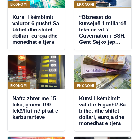
EKONOMI
EKONOMI
Kursi i këmbimit
“Bizneset do
valutor 6 gusht/ Sa
kursejnë 1 miliardë
blihet dhe shitet
lekë në vit”/
dollari, euroja dhe
Guvernatori i BSH,
monedhat e tjera
Gent Sejko jep
lajmin e mirë: Në
nëntor Shqipëria
pjesë e pagesave
të shpejta TIPS
EKONOMI
EKONOMI
Nafta zbret me 15
Kursi i këmbimit
lekë, çmimi 199
valutor 5 gusht/ Sa
lekë/litri në pikat e
blihet dhe shitet
karburanteve
dollari, euroja dhe
monedhat e tjera