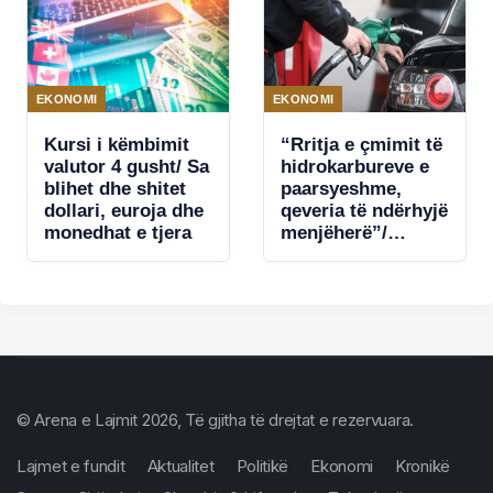
EKONOMI
EKONOMI
Kursi i këmbimit
“Rritja e çmimit të
valutor 4 gusht/ Sa
hidrokarbureve e
blihet dhe shitet
paarsyeshme,
dollari, euroja dhe
qeveria të ndërhyjë
monedhat e tjera
menjëherë”/
Konfindustria: Ulni
barrën e taksave
me 15% për
karburantet, ngrini
Bordin e
Transparencës.
SPAK të hetojë
kontrabandën
© Arena e Lajmit 2026, Të gjitha të drejtat e rezervuara.
Lajmet e fundit
Aktualitet
Politikë
Ekonomi
Kronikë