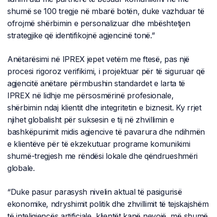
shumë se 100 tregje në mbarë botën, duke vazhduar të
ofrojmë shërbimin e personalizuar dhe mbështetjen
strategjike që identifikojnë agjencinë tonë.”
Anëtarësimi në IPREX jepet vetëm me ftesë, pas një
procesi rigoroz verifikimi, i projektuar për të siguruar që
agjencitë anëtare përmbushin standardet e larta të
IPREX në lidhje me përsosmërinë profesionale,
shërbimin ndaj klientit dhe integritetin e biznesit. Ky rrjet
njihet globalisht për suksesin e tij në zhvillimin e
bashkëpunimit midis agjencive të pavarura dhe ndihmën
e klientëve për të ekzekutuar programe komunikimi
shumë-tregjesh me rëndësi lokale dhe qëndrueshmëri
globale.
“Duke pasur parasysh nivelin aktual të pasigurisë
ekonomike, ndryshimit politik dhe zhvillimit të tejskajshëm
të inteligjencës artificiale, klientët kanë nevojë, më shumë