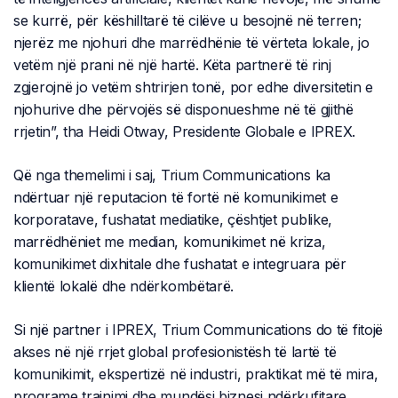
se kurrë, për këshilltarë të cilëve u besojnë në terren;
njerëz me njohuri dhe marrëdhënie të vërteta lokale, jo
vetëm një prani në një hartë. Këta partnerë të rinj
zgjerojnë jo vetëm shtrirjen tonë, por edhe diversitetin e
njohurive dhe përvojës së disponueshme në të gjithë
rrjetin”, tha Heidi Otway, Presidente Globale e IPREX.
Që nga themelimi i saj, Trium Communications ka
ndërtuar një reputacion të fortë në komunikimet e
korporatave, fushatat mediatike, çështjet publike,
marrëdhëniet me median, komunikimet në kriza,
komunikimet dixhitale dhe fushatat e integruara për
klientë lokalë dhe ndërkombëtarë.
Si një partner i IPREX, Trium Communications do të fitojë
akses në një rrjet global profesionistësh të lartë të
komunikimit, ekspertizë në industri, praktikat më të mira,
programe trajnimi dhe mundësi biznesi ndërkufitare,