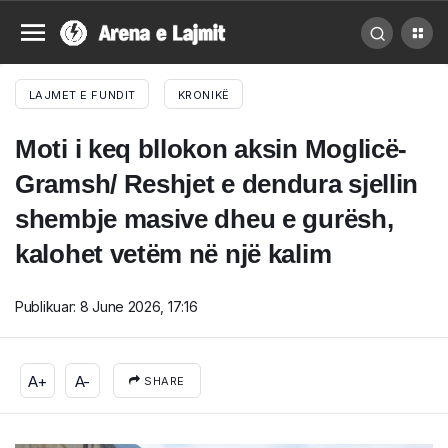
LAJMET E FUNDIT
KRONIKË
Moti i keq bllokon aksin Moglicë-
Gramsh/ Reshjet e dendura sjellin
shembje masive dheu e gurësh,
kalohet vetëm në një kalim
Publikuar:
8 June 2026, 17:16
A+
A-
SHARE