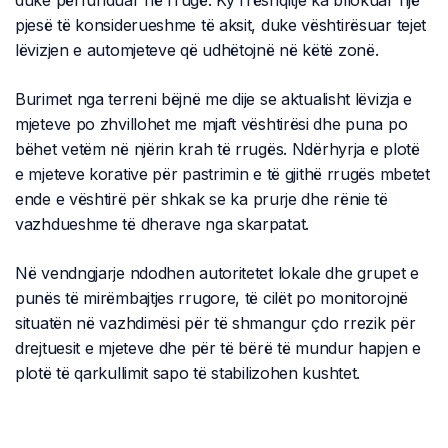
duke përfunduar në rrugë. Ky rrëshqitje ka bllokuar një
pjesë të konsiderueshme të aksit, duke vështirësuar tejet
lëvizjen e automjeteve që udhëtojnë në këtë zonë.
Burimet nga terreni bëjnë me dije se aktualisht lëvizja e
mjeteve po zhvillohet me mjaft vështirësi dhe puna po
bëhet vetëm në njërin krah të rrugës. Ndërhyrja e plotë
e mjeteve korative për pastrimin e të gjithë rrugës mbetet
ende e vështirë për shkak se ka prurje dhe rënie të
vazhdueshme të dherave nga skarpatat.
Në vendngjarje ndodhen autoritetet lokale dhe grupet e
punës të mirëmbajtjes rrugore, të cilët po monitorojnë
situatën në vazhdimësi për të shmangur çdo rrezik për
drejtuesit e mjeteve dhe për të bërë të mundur hapjen e
plotë të qarkullimit sapo të stabilizohen kushtet.