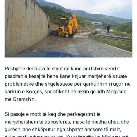
Reshjet e dendura të shiut që kanë përfshirë vendin
pasditen e kësaj të hëne kanë krijuar menjëherë situatë
problematike dhe shqetësuese për qarkullimin rrugor në
qarkun e Korçës, specifikisht në aksin që lidh Moglicën
me Gramshin.
Si pasojë e motit të keq dhe përkeqësimit të
menjëhershëm të atmosferës, masa të mëdha dheu dhe
gurësh janë shkëputur nga shpatet anësore të malit,