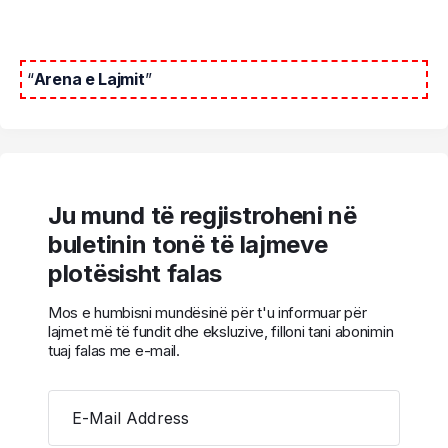
“
Arena e Lajmit
”
Ju mund të regjistroheni në
buletinin tonë të lajmeve
plotësisht falas
Mos e humbisni mundësinë për t'u informuar për
lajmet më të fundit dhe eksluzive, filloni tani abonimin
tuaj falas me e-mail.
E-Mail Address