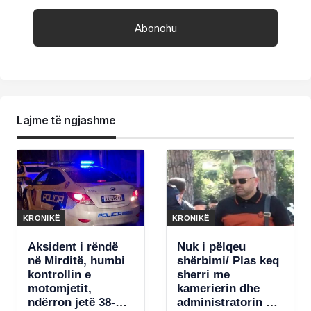
Lajme të ngjashme
KRONIKË
KRONIKË
Aksident i rëndë
Nuk i pëlqeu
në Mirditë, humbi
shërbimi/ Plas keq
kontrollin e
sherri me
motomjetit,
kamerierin dhe
ndërron jetë 38-
administratorin e