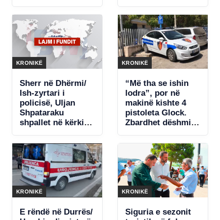
vjeçari nga Kosova
hotelit në Dhërmi,
ish-zyrtari i
policisë i kërcënoi
me jetë. Shpallet
në kërkim
KRONIKË
KRONIKË
Sherr në Dhërmi/
“Më tha se ishin
Ish-zyrtari i
lodra”, por në
policisë, Uljan
makinë kishte 4
Shpataraku
pistoleta Glock.
shpallet në kërkim.
Zbardhet dëshmia
Ja çfarë dyshohet
e të arrestuarit në
Sarandë
KRONIKË
KRONIKË
E rëndë në Durrës/
Siguria e sezonit