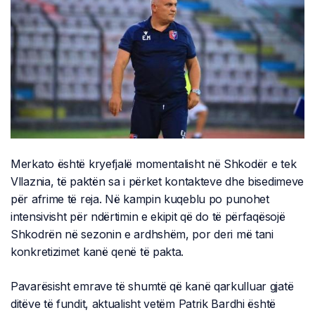
Merkato është kryefjalë momentalisht në Shkodër e tek
Vllaznia, të paktën sa i përket kontakteve dhe bisedimeve
për afrime të reja. Në kampin kuqeblu po punohet
intensivisht për ndërtimin e ekipit që do të përfaqësojë
Shkodrën në sezonin e ardhshëm, por deri më tani
konkretizimet kanë qenë të pakta.
Pavarësisht emrave të shumtë që kanë qarkulluar gjatë
ditëve të fundit, aktualisht vetëm Patrik Bardhi është