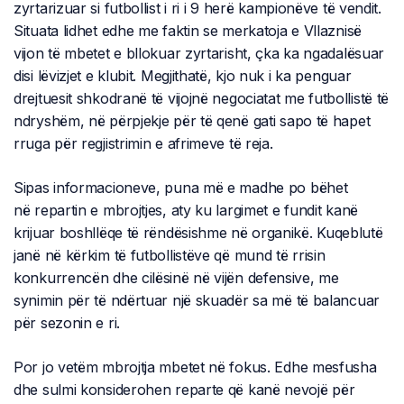
zyrtarizuar si futbollist i ri i 9 herë kampionëve të vendit.
Situata lidhet edhe me faktin se merkatoja e Vllaznisë
vijon të mbetet e bllokuar zyrtarisht, çka ka ngadalësuar
disi lëvizjet e klubit. Megjithatë, kjo nuk i ka penguar
drejtuesit shkodranë të vijojnë negociatat me futbollistë të
ndryshëm, në përpjekje për të qenë gati sapo të hapet
rruga për regjistrimin e afrimeve të reja.
Sipas informacioneve, puna më e madhe po bëhet
në repartin e mbrojtjes, aty ku largimet e fundit kanë
krijuar boshllëqe të rëndësishme në organikë. Kuqeblutë
janë në kërkim të futbollistëve që mund të rrisin
konkurrencën dhe cilësinë në vijën defensive, me
synimin për të ndërtuar një skuadër sa më të balancuar
për sezonin e ri.
Por jo vetëm mbrojtja mbetet në fokus. Edhe mesfusha
dhe sulmi konsiderohen reparte që kanë nevojë për