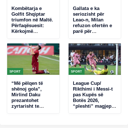
Kombëtarja e
Gallata e ka
Golfit Shqiptar
seriozisht për
triumfon në Maltë.
Leao-n, Milan
Përfaqësuesit:
refuzon ofertën e
Kërkojmë
parë për
mbështetje, nuk
portugezin
kemi fusha
SPORT
SPORT
“Më pëlqen të
League Cup/
shënoj gola”,
Rikthimi i Messi-t
Mirlind Daku
pas Kupës së
prezantohet
Botës 2026,
zyrtarisht te
“pleshti” magjeps
Spartaku i Moskës
tifozët me një
dopietë