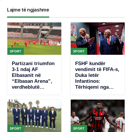
Lajme të ngjashme
SPORT
SPORT
Partizani triumfon
FSHF kundër
3-1 ndaj AF
vendimit të FIFA-s,
Elbasanit në
Duka letër
“Elbasan Arena”,
Infantinos:
verdheblutë
Tërhiqemi nga
krijojnë raste, por
fotografia!
paguajnë gabimet
në mbrojtje
SPORT
SPORT