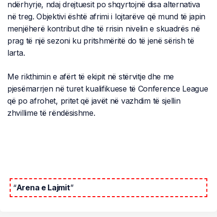
ndërhyrje, ndaj drejtuesit po shqyrtojnë disa alternativa
në treg. Objektivi është afrimi i lojtarëve që mund të japin
menjëherë kontribut dhe të rrisin nivelin e skuadrës në
prag të një sezoni ku pritshmëritë do të jenë sërish të
larta.
Me rikthimin e afërt të ekipit në stërvitje dhe me
pjesëmarrjen në turet kualifikuese të Conference League
që po afrohet, pritet që javët në vazhdim të sjellin
zhvillime të rëndësishme.
“
Arena e Lajmit
”