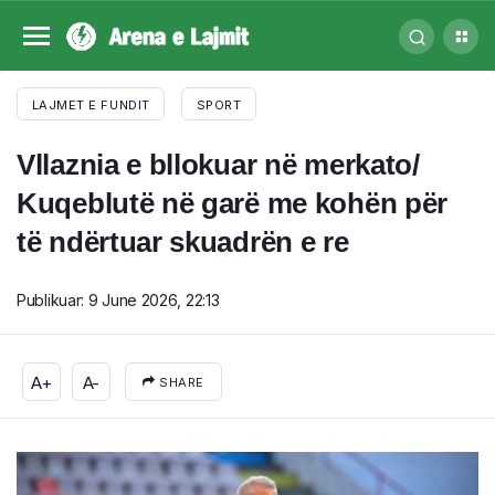
LAJMET E FUNDIT
SPORT
Vllaznia e bllokuar në merkato/
Kuqeblutë në garë me kohën për
të ndërtuar skuadrën e re
Publikuar:
9 June 2026, 22:13
A+
A-
SHARE