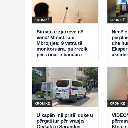
KRONIKË
KRONIKË
Situata e zjarreve në
Nënë e 
vend/ Ministria e
përpla
Mbrojtjes: 9 vatra të
dhe hu
monitoruara, pa rrezik
Eksper
për zonat e banuara
aksiden
e shpë
KRONIKË
KRONIKË
U kapën ‘në pritë’ duke u
VIDEO/
përgatitur për vrasje/
përmas
Gjykata e Sarandës
Klos, 