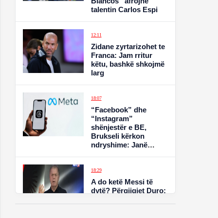
Blancos” afrojnë
talentin Carlos Espi
12:11
Zidane zyrtarizohet te
Franca: Jam rritur
këtu, bashkë shkojmë
larg
18:07
“Facebook” dhe
“Instagram”
shënjestër e BE,
Brukseli kërkon
ndryshime: Janë
projektuar për të
krijuar varësi te
përdoruesit
18:29
A do ketë Messi të
dytë? Përgjigjet Duro:
Iu them se…