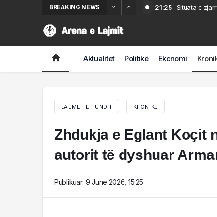
BREAKING NEWS
21:25
Situata e zjar
18:56
Nënë e bir sh
18:32
shpërqendroi 
“I mahnitur”/ 
18:10
U kapën ‘në pr
strukturat! 
Aktualitet
Politikë
Ekonomi
Kroni
17:48
VIDEO/ Zjarri
LAJMET E FUNDIT
KRONIKË
Zhdukja e Eglant Koçit n
autorit të dyshuar Arm
Publikuar:
9 June 2026, 15:25