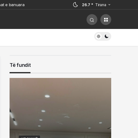
onat e banuara
26.7 °
Tirana
sidentin tragjik: Diçka e
ër një debat u aktivizuan të gjitha
 arrestuarit
jë kabinë elektrike
Të fundit