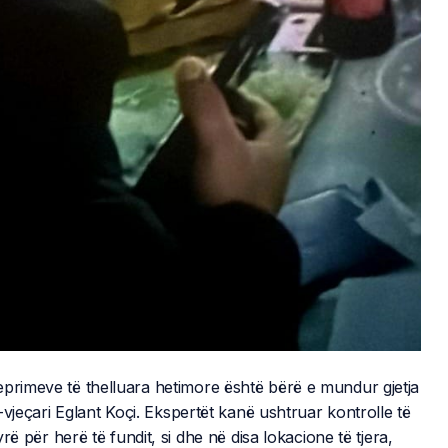
eprimeve të thelluara hetimore është bërë e mundur gjetja
4-vjeçari Eglant Koçi. Ekspertët kanë ushtruar kontrolle të
ë për herë të fundit, si dhe në disa lokacione të tjera,