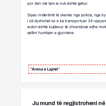
por deri më tani ai nuk është gjetur.
Sipas rindërtimit të skenës nga policia, nga 
i cili dyshohet se e ka transportuar 34-vjeçar
autori është kujdesur të zhvendosë edhe motom
qëllim humbjen e gjurmëve.
“
Arena e Lajmit
”
Ju mund të regjistroheni në