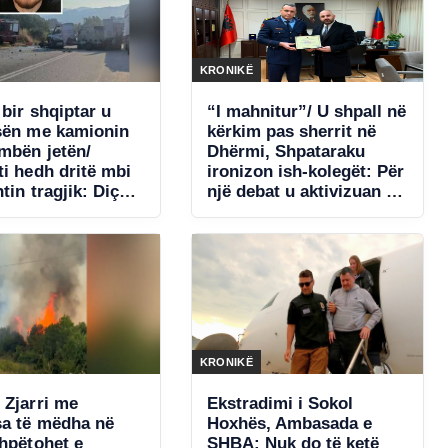
KRONIKË
bir shqiptar u
“I mahnitur”/ U shpall në
sën me kamionin
kërkim pas sherrit në
mbën jetën/
Dhërmi, Shpataraku
ti hedh dritë mbi
ironizon ish-kolegët: Për
tin tragjik: Diçka
një debat u aktivizuan të
rqendroi shoferin
gjitha strukturat! Nuk
kërcënova askënd me
armë
KRONIKË
 Zjarri me
Ekstradimi i Sokol
a të mëdha në
Hoxhës, Ambasada e
shpëtohet e
SHBA: Nuk do të ketë