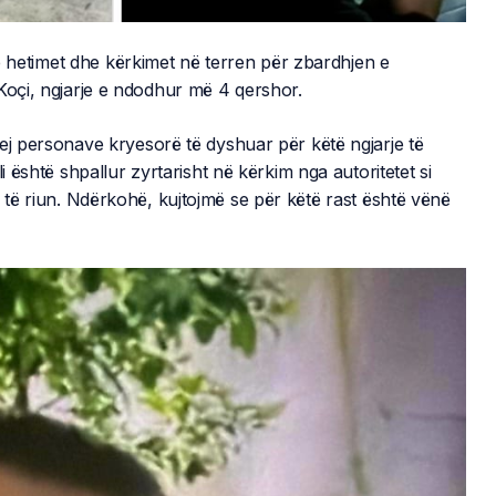
rtë hetimet dhe kërkimet në terren për zbardhjen e
Koçi, ngjarje e ndodhur më 4 qershor.
ej personave kryesorë të dyshuar për këtë ngjarje të
i është shpallur zyrtarisht në kërkim nga autoritetet si
të riun. Ndërkohë, kujtojmë se për këtë rast është vënë