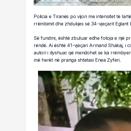
Policia e Tiranës po vijon me intensitet të la
rrëmbimit dhe zhdukjes së 34-vjeçarit Eglant 
Së fundmi, është zbuluar edhe fotoja e një pr
rëndë. Ai është 41-vjeçari Armand Shakaj, i cil
autori i dyshuar që mendohet se ka rrëmbyer 
më herët në pranga shtetasi Enea Zyferi.