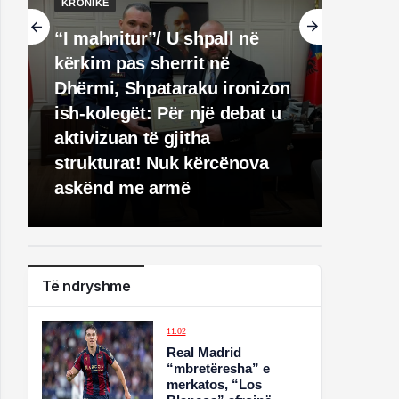
KRONIKË
“I mahnitur”/ U shpall në
kërkim pas sherrit në
Dhërmi, Shpataraku ironizon
ish-kolegët: Për një debat u
aktivizuan të gjitha
strukturat! Nuk kërcënova
askënd me armë
Të ndryshme
11:02
Real Madrid
“mbretëresha” e
merkatos, “Los