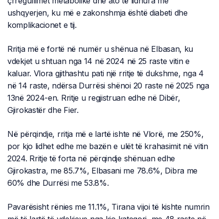
çrregullimet metabolike dhe ato të lidhura me
ushqyerjen, ku më e zakonshmja është diabeti dhe
komplikacionet e tij.
Rritja më e fortë në numër u shënua në Elbasan, ku
vdekjet u shtuan nga 14 në 2024 në 25 raste vitin e
kaluar. Vlora gjithashtu pati një rritje të dukshme, nga 4
në 14 raste, ndërsa Durrësi shënoi 20 raste në 2025 nga
13në 2024-en. Rritje u regjistruan edhe në Dibër,
Gjirokastër dhe Fier.
Në përqindje, rritja më e lartë ishte në Vlorë, me 250%,
por kjo lidhet edhe me bazën e ulët të krahasimit në vitin
2024. Rritje të forta në përqindje shënuan edhe
Gjirokastra, me 85.7%, Elbasani me 78.6%, Dibra me
60% dhe Durrësi me 53.8%.
Pavarësisht rënies me 11.1%, Tirana vijoi të kishte numrin