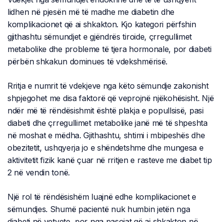
lidhen në pjesën më të madhe me diabetin dhe
komplikacionet që ai shkakton. Kjo kategori përfshin
gjithashtu sëmundjet e gjëndrës tiroide, çrregullimet
metabolike dhe probleme të tjera hormonale, por diabeti
përbën shkakun dominues të vdekshmërisë.
Rritja e numrit të vdekjeve nga këto sëmundje zakonisht
shpjegohet me disa faktorë që veprojnë njëkohësisht. Një
ndër më të rëndësishmit është plakja e popullsisë, pasi
diabeti dhe çrregullimet metabolike janë më të shpeshta
në moshat e mëdha. Gjithashtu, shtimi i mbipeshës dhe
obezitetit, ushqyerja jo e shëndetshme dhe mungesa e
aktivitetit fizik kanë çuar në rritjen e rasteve me diabet tip
2 në vendin tonë.
Një rol të rëndësishëm luajnë edhe komplikacionet e
sëmundjes. Shumë pacientë nuk humbin jetën nga
diabeti në vetvete, por nga pasojat që ai shkakton në