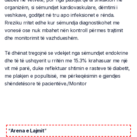
organizëm, si sëmundjet kardiovaskulare, dëmtimi i
veshkave, goditjet në tru apo infeksionet e rënda.
Rreziku rritet edhe kur sëmundja diagnostikohet me
vonesë ose nuk mbahet nën kontroll përmes trajtimit
dhe monitorimit të vazhdueshëm.
Të dhënat tregojnë se vdekjet nga sëmundjet endokrine
dhe të të ushqyerit u rritën me 15.3% krahasuar me një
vit më parë, duke reflektuar shtimin e rasteve të diabetit,
me plakjen e popullsisë, me përkeqësimin e gjendjes
shëndetësore të pacientëve./Monitor
“
Arena e Lajmit
”