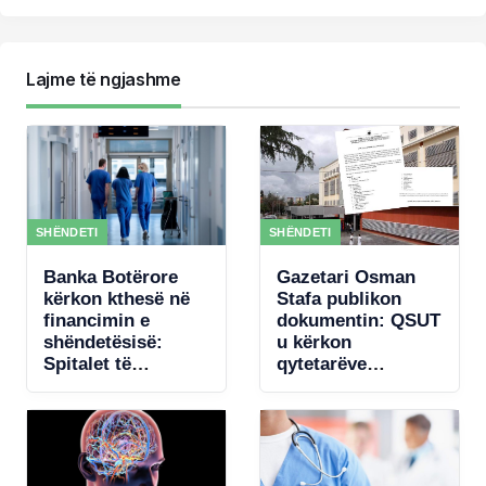
Lajme të ngjashme
SHËNDETI
SHËNDETI
Banka Botërore
Gazetari Osman
kërkon kthesë në
Stafa publikon
financimin e
dokumentin: QSUT
shëndetësisë:
u kërkon
Spitalet të
qytetarëve
paguhen sipas
donacione për
rezultateve
pajisje mjekësore,
qeveria akordon 4
mln € për
koncertin e Kanye