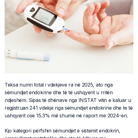
Teksa numri total i vdekjeve ra në 2025, ato nga
sëmundjet endokrine dhe të të ushqyerit u rritën
ndjeshëm. Sipas të dhënave nga INSTAT vitin e kaluar u
regjistruan 241 vdekje nga sëmundjet endokrine dhe te të
ushqyerit ose 15.3% më shumë në raport me 2024-en.
Kjo kategori përfshin sëmundjet e sistemit endokrin,