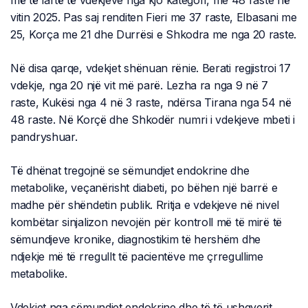
më të lartë të vdekjeve nga kjo kategori, me 48 raste në
vitin 2025. Pas saj renditen Fieri me 37 raste, Elbasani me
25, Korça me 21 dhe Durrësi e Shkodra me nga 20 raste.
Në disa qarqe, vdekjet shënuan rënie. Berati regjistroi 17
vdekje, nga 20 një vit më parë. Lezha ra nga 9 në 7
raste, Kukësi nga 4 në 3 raste, ndërsa Tirana nga 54 në
48 raste. Në Korçë dhe Shkodër numri i vdekjeve mbeti i
pandryshuar.
Të dhënat tregojnë se sëmundjet endokrine dhe
metabolike, veçanërisht diabeti, po bëhen një barrë e
madhe për shëndetin publik. Rritja e vdekjeve në nivel
kombëtar sinjalizon nevojën për kontroll më të mirë të
sëmundjeve kronike, diagnostikim të hershëm dhe
ndjekje më të rregullt të pacientëve me çrregullime
metabolike.
Vdekjet nga sëmundjet endokrine dhe të të ushqyerit