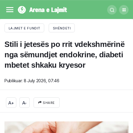
LAJMET E FUNDIT
SHËNDETI
Stili i jetesës po rrit vdekshmërinë
nga sëmundjet endokrine, diabeti
mbetet shkaku kryesor
Publikuar:
8 July 2026, 07:46
A+
A-
SHARE