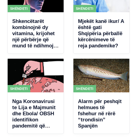
West
SHËNDETI
SHËNDETI
Shkencëtarët
Mjekët kanë ikur/ A
kombinojnë dy
është gati
vitamina, krijohet
Shqipëria përballë
një përbërje që
kërcënimeve të
mund të ndihmojë
reja pandemike?
rigjenerimin e
trurit
SHËNDETI
SHËNDETI
Nga Koronavirusi
Alarm për peshqit
te Lija e Majmunit
helmues të
dhe Ebola/ OBSH
fshehur në rërë
identifikon
“trondisin”
pandemitë që
Spanjën
mund të