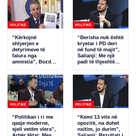
kriminal në
Shqipëri
POLITIKË
POLITIKË
“Kërkojnë
“Berisha nuk është
shlyerjen e
kryetar i PD deri
detyrimeve të
në fund të majit”,
falura nga
Salianji: Me një
amnistia”, Bozdo
padi të thjeshtë
denoncon Tatimet:
zgjidhet ngërçi për
Po i bëhet presion
statutin, por s’ia
bizneseve.
jap këtë avantazh
Ministria e
Ramës (VIDEO)
Financave s’ka
miratuar aktet
nënligjore!
POLITIKË
POLITIKË
“Politikan i ri me
“Kemi 13 vite në
qasje moderne,
opozitë, na duhet
sjell vetëm vlera”,
nxitim, jo durim”,
Arbër Hitaj: Mes
Salianji: Rezultati i