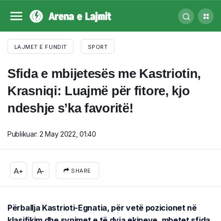
LAJMET E FUNDIT
SPORT
Sfida e mbijetesës me Kastriotin,
Krasniqi: Luajmë për fitore, kjo
ndeshje s’ka favoritë!
Publikuar:
2 May 2022, 01:40
A+
A-
SHARE
Përballja Kastrioti-Egnatia, për vetë pozicionet në
klasifikim dhe synimet e të dyja ekipeve, mbetet sfida