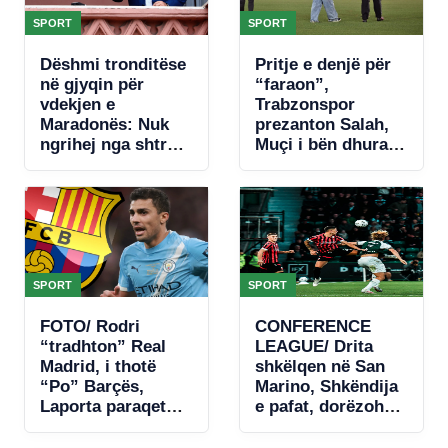
SPORT
SPORT
Dëshmi tronditëse
Pritje e denjë për
në gjyqin për
“faraon”,
vdekjen e
Trabzonspor
Maradonës: Nuk
prezanton Salah,
ngrihej nga shtrati.
Muçi i bën dhuratë
Nuk donte të
numrin 10-të
hante, kishte
(VIDEO)
hequr dorë
SPORT
SPORT
FOTO/ Rodri
CONFERENCE
“tradhton” Real
LEAGUE/ Drita
Madrid, i thotë
shkëlqen në San
“Po” Barçës,
Marino, Shkëndija
Laporta paraqet
e pafat, dorëzohet
ofertën e parë
në fund (VIDEO)
zyrtare