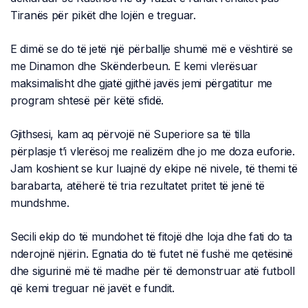
Tiranës për pikët dhe lojën e treguar.
E dimë se do të jetë një përballje shumë më e vështirë se
me Dinamon dhe Skënderbeun. E kemi vlerësuar
maksimalisht dhe gjatë gjithë javës jemi përgatitur me
program shtesë për këtë sfidë.
Gjithsesi, kam aq përvojë në Superiore sa të tilla
përplasje t’i vlerësoj me realizëm dhe jo me doza euforie.
Jam koshient se kur luajnë dy ekipe në nivele, të themi të
barabarta, atëherë të tria rezultatet pritet të jenë të
mundshme.
Secili ekip do të mundohet të fitojë dhe loja dhe fati do ta
nderojnë njërin. Egnatia do të futet në fushë me qetësinë
dhe sigurinë më të madhe për të demonstruar atë futboll
që kemi treguar në javët e fundit.