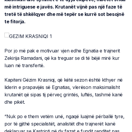
më intriguese e javës. Krutanët vijnë pas një faze të
tretë të shkëlqyer dhe më tepër se kurrë sot besojnë
te fitorja.
Por jo më pak e motivuar vjen edhe Egnatia e trajnerit
Zekirija Ramadani, që ka treguar se di të bëjë mirë kur
luan në transfertë.
Kapiteni Gëzim Krasniqi, që këtë sezon është kthyer në
liderin e prapavijës së Egnatias, vlerëson maksimalisht
krutanët që sipas tij përveç grintës, luftës, tashmë kanë
dhe pikët.
“Nuk po e them vetëm unë, ngaqë luajmë përballë tyre,
por të gjithë specialistët, analistët dhe trajnerët kanë
deklaruar se Kastrioti në dy fazat e fundit renditet pas