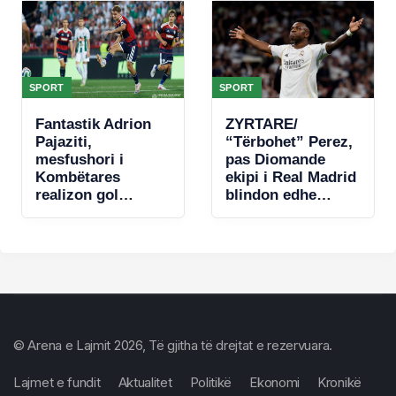
SPORT
SPORT
Fantastik Adrion
ZYRTARE/
Pajaziti,
“Tërbohet” Perez,
mesfushori i
pas Diomande
Kombëtares
ekipi i Real Madrid
realizon gol
blindon edhe
spektakolar në
Vinicius jr
Conference
League (VIDEO)
© Arena e Lajmit 2026, Të gjitha të drejtat e rezervuara.
Lajmet e fundit
Aktualitet
Politikë
Ekonomi
Kronikë