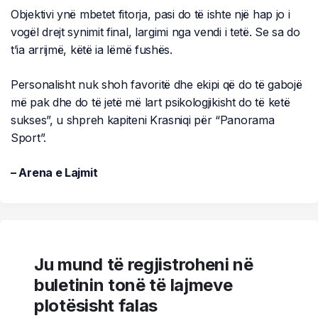
Objektivi ynë mbetet fitorja, pasi do të ishte një hap jo i
vogël drejt synimit final, largimi nga vendi i tetë. Se sa do
t’ia arrijmë, këtë ia lëmë fushës.
Personalisht nuk shoh favoritë dhe ekipi që do të gabojë
më pak dhe do të jetë më lart psikologjikisht do të ketë
sukses”, u shpreh kapiteni Krasniqi për “Panorama
Sport”.
– Arena e Lajmit
Ju mund të regjistroheni në
buletinin tonë të lajmeve
plotësisht falas