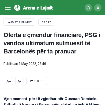
LAJMET E FUNDIT
SPORT
Oferta e çmendur financiare, PSG i
vendos ultimatum sulmuesit të
Barcelonës për ta pranuar
Publikuar:
3 May 2022, 23:46
A+
A-
SHARE
Vjen momenti për të zgjedhur për Ousman Dembele.
Futbollisti francez i Barcelonës, duket se është kthyer