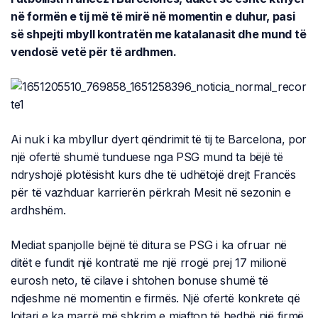
në formën e tij më të mirë në momentin e duhur, pasi
së shpejti mbyll kontratën me katalanasit dhe mund të
vendosë vetë për të ardhmen.
Ai nuk i ka mbyllur dyert qëndrimit të tij te Barcelona, por
një ofertë shumë tunduese nga PSG mund ta bëjë të
ndryshojë plotësisht kurs dhe të udhëtojë drejt Francës
për të vazhduar karrierën përkrah Mesit në sezonin e
ardhshëm.
Mediat spanjolle bëjnë të ditura se PSG i ka ofruar në
ditët e fundit një kontratë me një rrogë prej 17 milionë
eurosh neto, të cilave i shtohen bonuse shumë të
ndjeshme në momentin e firmës. Një ofertë konkrete që
lojtari e ka marrë më shkrim e mjafton të hedhë një firmë