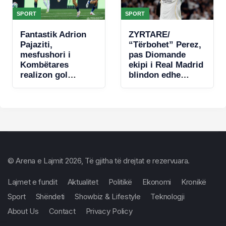
SPORT
SPORT
Fantastik Adrion
ZYRTARE/
Pajaziti,
“Tërbohet” Perez,
mesfushori i
pas Diomande
Kombëtares
ekipi i Real Madrid
realizon gol
blindon edhe
spektakolar në
Vinicius jr
Conference
League (VIDEO)
© Arena e Lajmit 2026, Të gjitha të drejtat e rezervuara.
Lajmet e fundit
Aktualitet
Politikë
Ekonomi
Kronikë
Sport
Shëndeti
Showbiz & Lifestyle
Teknologji
About Us
Contact
Privacy Policy