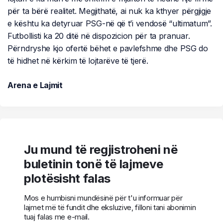
për ta bërë realitet. Megjithatë, ai nuk ka kthyer përgjigje
e kështu ka detyruar PSG-në që t’i vendosë “ultimatum”.
Futbollisti ka 20 ditë në dispozicion për ta pranuar.
Përndryshe kjo ofertë bëhet e pavlefshme dhe PSG do
të hidhet në kërkim të lojtarëve të tjerë.
Arena e Lajmit
Ju mund të regjistroheni në
buletinin tonë të lajmeve
plotësisht falas
Mos e humbisni mundësinë për t'u informuar për
lajmet më të fundit dhe eksluzive, filloni tani abonimin
tuaj falas me e-mail.