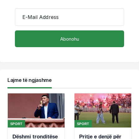
E-Mail Address
Lajme të ngjashme
SPORT
SPORT
Dëshmi tronditëse
Pritje e denjë për