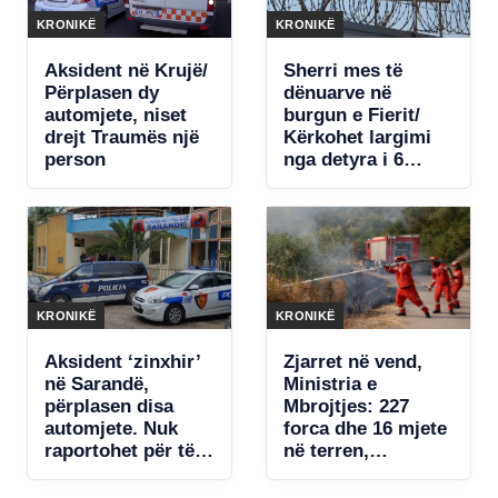
KRONIKË
KRONIKË
Aksident në Krujë/
Sherri mes të
Përplasen dy
dënuarve në
automjete, niset
burgun e Fierit/
drejt Traumës një
Kërkohet largimi
person
nga detyra i 6
efektivëve dhe
pezullimi i 2 të
tjerëve, Komisioni
i Disiplinës vendos
sot
KRONIKË
KRONIKË
Aksident ‘zinxhir’
Zjarret në vend,
në Sarandë,
Ministria e
përplasen disa
Mbrojtjes: 227
automjete. Nuk
forca dhe 16 mjete
raportohet për të
në terren,
lënduar
ndërhyrje edhe
nga ajri