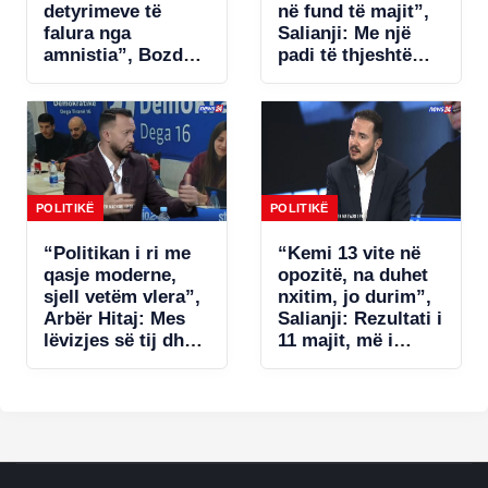
detyrimeve të
në fund të majit”,
falura nga
Salianji: Me një
amnistia”, Bozdo
padi të thjeshtë
denoncon Tatimet:
zgjidhet ngërçi për
Po i bëhet presion
statutin, por s’ia
bizneseve.
jap këtë avantazh
Ministria e
Ramës (VIDEO)
Financave s’ka
miratuar aktet
nënligjore!
POLITIKË
POLITIKË
“Politikan i ri me
“Kemi 13 vite në
qasje moderne,
opozitë, na duhet
sjell vetëm vlera”,
nxitim, jo durim”,
Arbër Hitaj: Mes
Salianji: Rezultati i
lëvizjes së tij dhe
11 majit, më i
qasjes së
dobëti në dekada!
Berishës, zgjedh
U gabua me listat
Salianjin. Në
e deputetëve dhe…
Kavajë tregoi se…