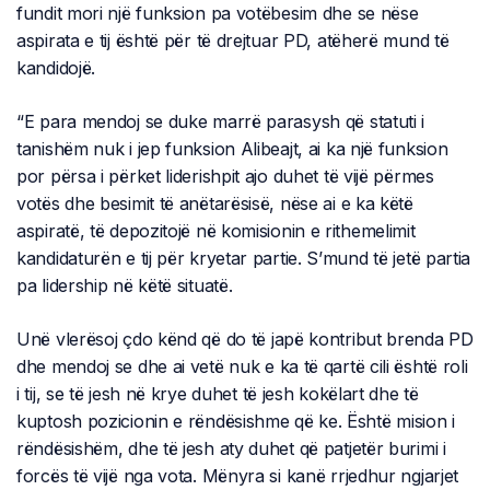
fundit mori një funksion pa votëbesim dhe se nëse
aspirata e tij është për të drejtuar PD, atëherë mund të
kandidojë.
“E para mendoj se duke marrë parasysh që statuti i
tanishëm nuk i jep funksion Alibeajt, ai ka një funksion
por përsa i përket liderishpit ajo duhet të vijë përmes
votës dhe besimit të anëtarësisë, nëse ai e ka këtë
aspiratë, të depozitojë në komisionin e rithemelimit
kandidaturën e tij për kryetar partie. S’mund të jetë partia
pa lidership në këtë situatë.
Unë vlerësoj çdo kënd që do të japë kontribut brenda PD
dhe mendoj se dhe ai vetë nuk e ka të qartë cili është roli
i tij, se të jesh në krye duhet të jesh kokëlart dhe të
kuptosh pozicionin e rëndësishme që ke. Është mision i
rëndësishëm, dhe të jesh aty duhet që patjetër burimi i
forcës të vijë nga vota. Mënyra si kanë rrjedhur ngjarjet