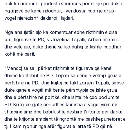
nuk ka ardhur si produkt i shumicës por si një produkt i
ngjarjeve që kanë ndodhur, i vendosur nga një grup i
vogël njerëzish”, deklaroi Hajdari.
Nga ana tjetër ajo ka komentuar edhe rikthimin e disa
prej figurave të PD, si Jozefina Topalli, Arben Imami si
dhe vetë ajo, duke thënë se kjo duhej të kishte ndodhur
kohë më parë.
“Mendoj se sa i përket rikthimit të figurave që kanë
dhënë kontribut në PD, Topalli ka qenë e vetmja grua e
përfshirë në PD. Unë kujtoj në fakt zonjën Topalli, sepse
duke qenë e vogël më bënte përshtypje që ishte grua
dhe e përfshirë në politikë, dhe ishte në çdo podium të
PD. Kujtoj që gjatë periudhës kur isha e vogël vinin në
shtëpinë time dhe babi kishte dëshirë t’i ftonte për darkë
dhe të krijonte ambient të ngrohtë me bashkëpunëtoret e
tij. I kam njohur nga afër figurat e larta të PD që në