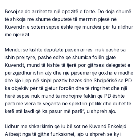
Besoj se do arrihet te një opozitë e fortë. Do doja shumë
të shikoja më shumë deputetë të merrnin pjesë në
Kuvendin e sotëm sepse është një mundësi për tu rilidhur
me njerëzit.
Mendoj se kishte deputetë pjesëmarrës, nuk pashë sa
ishin prej tyre, pashë edhe që shumica folën gjatë
Kuvendit, mund të kishte të tjerë por gjithsesi delegatët e
përzgjedhur ishin aty dhe një pjesëmarrje goxha e madhe
dhe kjo i jep një sinjal pozitiv bazës dhe Shqipërisë se PD
ka objektiv për të gjetur forcën dhe të ringrihet dhe një
herë sepse nuk mund ta mohojmë faktin që PD është
parti me vlera të veçanta në spektrin politik dhe duhet të
ketë atë lavdi që ka pasur më parë”, u shpreh ajo.
Lidhur me shkarkimin që iu bë sot në Kuvend Enkelejd
Alibeajt nga të gjitha funksionet, ajo u shpreh se ky i