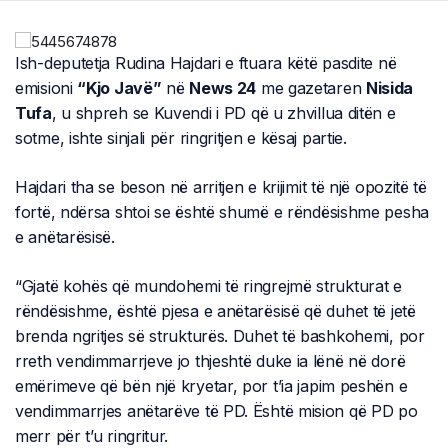
Ish-deputetja Rudina Hajdari e ftuara këtë pasdite në
emisioni
“Kjo Javë”
në
News 24
me gazetaren
Nisida
Tufa
, u shpreh se Kuvendi i PD që u zhvillua ditën e
sotme, ishte sinjali për ringritjen e kësaj partie.
Hajdari tha se beson në arritjen e krijimit të një opozitë të
fortë, ndërsa shtoi se është shumë e rëndësishme pesha
e anëtarësisë.
“Gjatë kohës që mundohemi të ringrejmë strukturat e
rëndësishme, është pjesa e anëtarësisë që duhet të jetë
brenda ngritjes së strukturës. Duhet të bashkohemi, por
rreth vendimmarrjeve jo thjeshtë duke ia lënë në dorë
emërimeve që bën një kryetar, por t’ia japim peshën e
vendimmarrjes anëtarëve të PD. Është mision që PD po
merr për t’u ringritur.