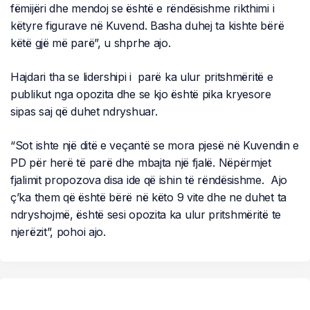
fëmijëri dhe mendoj se është e rëndësishme rikthimi i
këtyre figurave në Kuvend. Basha duhej ta kishte bërë
këtë gjë më parë”, u shprhe ajo.
Hajdari tha se lidershipi i parë ka ulur pritshmëritë e
publikut nga opozita dhe se kjo është pika kryesore
sipas saj që duhet ndryshuar.
“Sot ishte një ditë e veçantë se mora pjesë në Kuvendin e
PD për herë të parë dhe mbajta një fjalë. Nëpërmjet
fjalimit propozova disa ide që ishin të rëndësishme. Ajo
ç’ka them që është bërë në këto 9 vite dhe ne duhet ta
ndryshojmë, është sesi opozita ka ulur pritshmëritë te
njerëzit”, pohoi ajo.