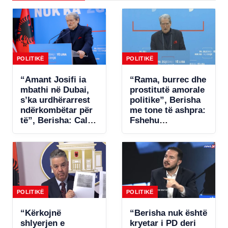
POLITIKË
POLITIKË
“Amant Josifi ia
“Rama, burrec dhe
mbathi në Dubai,
prostitutë amorale
s’ka urdhërarrest
politike”, Berisha
ndërkombëtar për
me tone të ashpra:
të”, Berisha: Call-
Fshehu
centrat plaçkitës
pjesëmarrjen në
janë fenomeni më
samitin në Spanjë!
kriminal në
Shqipëri
POLITIKË
POLITIKË
“Kërkojnë
“Berisha nuk është
shlyerjen e
kryetar i PD deri