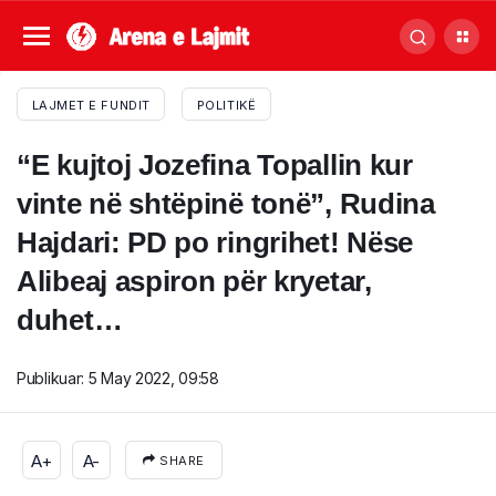
LAJMET E FUNDIT
POLITIKË
“E kujtoj Jozefina Topallin kur
vinte në shtëpinë tonë”, Rudina
Hajdari: PD po ringrihet! Nëse
Alibeaj aspiron për kryetar,
duhet…
Publikuar:
5 May 2022, 09:58
A+
A-
SHARE