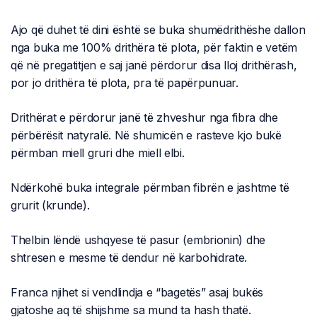
Ajo që duhet të dini është se buka shumëdrithëshe dallon
nga buka me 100% drithëra të plota, për faktin e vetëm
që në pregatitjen e saj janë përdorur disa lloj drithërash,
por jo drithëra të plota, pra të papërpunuar.
Drithërat e përdorur janë të zhveshur nga fibra dhe
përbërësit natyralë. Në shumicën e rasteve kjo bukë
përmban miell gruri dhe miell elbi.
Ndërkohë buka integrale përmban fibrën e jashtme të
grurit (krunde).
Thelbin lëndë ushqyese të pasur (embrionin) dhe
shtresen e mesme të dendur në karbohidrate.
Franca njihet si vendlindja e “bagetës” asaj bukës
gjatoshe aq të shijshme sa mund ta hash thatë.