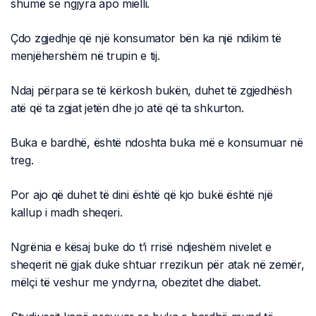
shumë se ngjyra apo mielli.
Çdo zgjedhje që një konsumator bën ka një ndikim të
menjëhershëm në trupin e tij.
Ndaj përpara se të kërkosh bukën, duhet të zgjedhësh
atë që ta zgjat jetën dhe jo atë që ta shkurton.
Buka e bardhë, është ndoshta buka më e konsumuar në
treg.
Por ajo që duhet të dini është që kjo bukë është një
kallup i madh sheqeri.
Ngrënia e kësaj buke do t’i rrisë ndjeshëm nivelet e
sheqerit në gjak duke shtuar rrezikun për atak në zemër,
mëlçi të veshur me yndyrna, obezitet dhe diabet.