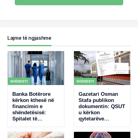
Lajme të ngjashme
SHËNDETI
SHËNDETI
Banka Botërore
Gazetari Osman
kërkon kthesë në
Stafa publikon
financimin e
dokumentin: QSUT
shëndetësisë:
u kërkon
Spitalet të
qytetarëve
paguhen sipas
donacione për
rezultateve
pajisje mjekësore,
qeveria akordon 4