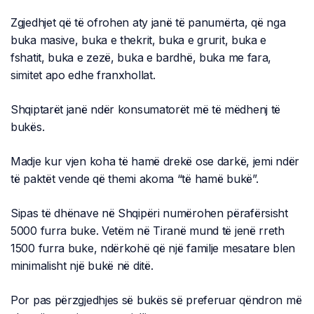
Zgjedhjet që të ofrohen aty janë të panumërta, që nga
buka masive, buka e thekrit, buka e grurit, buka e
fshatit, buka e zezë, buka e bardhë, buka me fara,
simitet apo edhe franxhollat.
Shqiptarët janë ndër konsumatorët më të mëdhenj të
bukës.
Madje kur vjen koha të hamë drekë ose darkë, jemi ndër
të paktët vende që themi akoma “të hamë bukë”.
Sipas të dhënave në Shqipëri numërohen përafërsisht
5000 furra buke. Vetëm në Tiranë mund të jenë rreth
1500 furra buke, ndërkohë që një familje mesatare blen
minimalisht një bukë në ditë.
Por pas përzgjedhjes së bukës së preferuar qëndron më