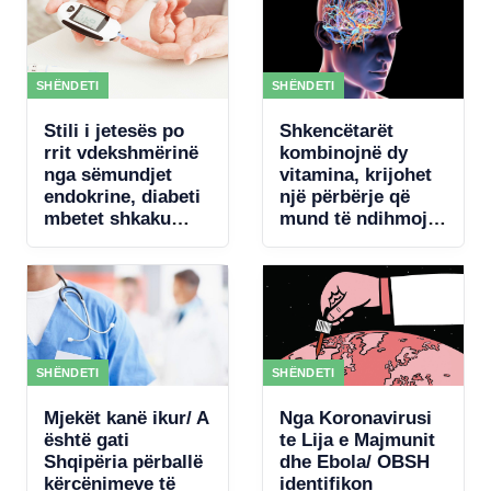
mln € për
koncertin e Kanye
West
SHËNDETI
SHËNDETI
Stili i jetesës po
Shkencëtarët
rrit vdekshmërinë
kombinojnë dy
nga sëmundjet
vitamina, krijohet
endokrine, diabeti
një përbërje që
mbetet shkaku
mund të ndihmojë
kryesor
rigjenerimin e
trurit
SHËNDETI
SHËNDETI
Mjekët kanë ikur/ A
Nga Koronavirusi
është gati
te Lija e Majmunit
Shqipëria përballë
dhe Ebola/ OBSH
kërcënimeve të
identifikon