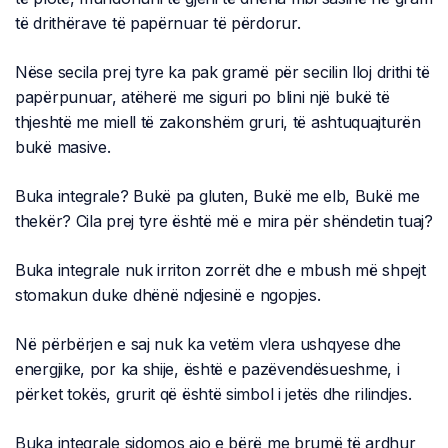
të drithërave të papërnuar të përdorur.
Nëse secila prej tyre ka pak gramë për secilin lloj drithi të
papërpunuar, atëherë me siguri po blini një bukë të
thjeshtë me miell të zakonshëm gruri, të ashtuquajturën
bukë masive.
Buka integrale? Bukë pa gluten, Bukë me elb, Bukë me
thekër? Cila prej tyre është më e mira për shëndetin tuaj?
Buka integrale nuk irriton zorrët dhe e mbush më shpejt
stomakun duke dhënë ndjesinë e ngopjes.
Në përbërjen e saj nuk ka vetëm vlera ushqyese dhe
energjike, por ka shije, është e pazëvendësueshme, i
përket tokës, grurit që është simbol i jetës dhe rilindjes.
Buka integrale sidomos ajo e bërë me brumë të ardhur