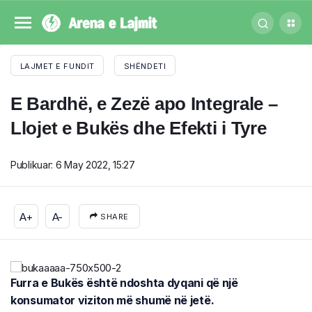
LAJMET E FUNDIT
SHËNDETI
E Bardhë, e Zezë apo Integrale –
Llojet e Bukës dhe Efekti i Tyre
Publikuar:
6 May 2022, 15:27
A+
A-
SHARE
Furra e Bukës është ndoshta dyqani që një
konsumator viziton më shumë në jetë.