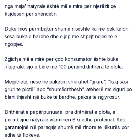
nga maja’ natyrale është më e mira për njerëzit që
kujdesen për shëndetin.
Duke mos përmbajtur shumë niseshte ka më pak kalori
sesa buka e bardhë dhe e jep më shpejt ndjesinë e
ngopjes.
Zgjidhja më e mirë për çdo konsumator është buka
integrale, ajo e bërë me 100 përqind drithëra të plotë.
Megjithatë, nëse në paketim shkruhet “grurë”, “kaq sasi
gruri të plotë” apo “shumëdrithësh”, atëherë me siguri po
bleni thjesht një bukë të bardhë, paksa të ngjyrosur.
Drithërat e papërpunuara, pra drithërat e plota, e
përmbajnë natyrale vitaminën B si edhe proteinat. Këto
garantojnë një paraqitje shumë më rinore të lëkurës por
edhe të flokëve.