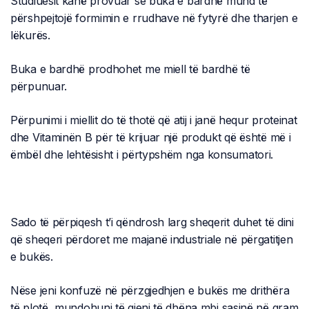
Studiuesit kanë provuar se buka e bardhë mund të
përshpejtojë formimin e rrudhave në fytyrë dhe tharjen e
lëkurës.
Buka e bardhë prodhohet me miell të bardhë të
përpunuar.
Përpunimi i miellit do të thotë që atij i janë hequr proteinat
dhe Vitaminën B për të krijuar një produkt që është më i
ëmbël dhe lehtësisht i përtypshëm nga konsumatori.
Sado të përpiqesh t’i qëndrosh larg sheqerit duhet të dini
që sheqeri përdoret me majanë industriale në përgatitjen
e bukës.
Nëse jeni konfuzë në përzgjedhjen e bukës me drithëra
të plotë, mundohuni të gjeni të dhëna mbi sasinë në gram