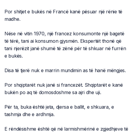
Por shitjet e bukës në Francë kanë pësuar një rënie të
madhe.
Nëse në vitin 1970, një francez konsumonte një bagetë
të tërë, tani ai konsumon gjysmën. Ekspertët thonë që
tani njerëzit janë shumë të zënë për të shkuar në furrën
e bukës.
Disa të tjerë nuk e marrin mundimin as të hanë mëngjes.
Por shqiptarët nuk janë si francezët. Shqiptarët e kanë
bukën po aq të domosdoshme sa ajri dhe uji.
Për ta, buka është jeta, djersa e ballit, e shkuara, e
tashmja dhe e ardhmja.
E rëndësishme është që në larmishmërinë e zgjedhjeve të