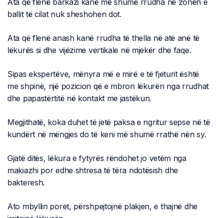
Ata që flenë barkazi kanë më shumë rrudha në zonën e
ballit të cilat nuk sheshohen dot.
Ata që flenë anash kanë rrudha të thella në atë anë të
lëkurës si dhe vijëzime vertikale në mjekër dhe faqe.
Sipas ekspertëve, mënyra më e mirë e të fjeturit është
me shpinë, një pozicion që e mbron lëkurën nga rrudhat
dhe papastërtitë në kontakt me jastëkun.
Megjithatë, koka duhet të jetë paksa e ngritur sepse në të
kundërt në mëngjes do të keni më shumë rrathë nën sy.
Gjatë ditës, lëkura e fytyrës rëndohet jo vetëm nga
makiazhi por edhe shtresa të tëra ndotësish dhe
bakteresh.
Ato mbyllin poret, përshpejtojnë plakjen, e thajnë dhe