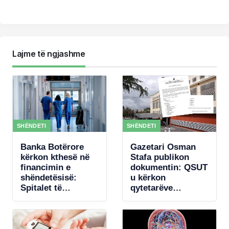
Lajme të ngjashme
SHËNDETI
SHËNDETI
Banka Botërore
Gazetari Osman
kërkon kthesë në
Stafa publikon
financimin e
dokumentin: QSUT
shëndetësisë:
u kërkon
Spitalet të
qytetarëve
paguhen sipas
donacione për
rezultateve
pajisje mjekësore,
qeveria akordon 4
mln € për