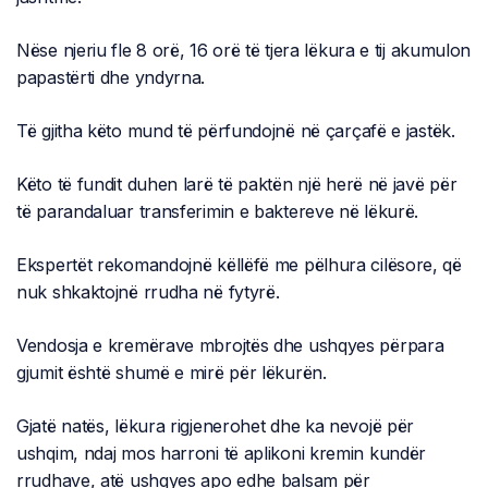
Nëse njeriu fle 8 orë, 16 orë të tjera lëkura e tij akumulon
papastërti dhe yndyrna.
Të gjitha këto mund të përfundojnë në çarçafë e jastëk.
Këto të fundit duhen larë të paktën një herë në javë për
të parandaluar transferimin e baktereve në lëkurë.
Ekspertët rekomandojnë këllëfë me pëlhura cilësore, që
nuk shkaktojnë rrudha në fytyrë.
Vendosja e kremërave mbrojtës dhe ushqyes përpara
gjumit është shumë e mirë për lëkurën.
Gjatë natës, lëkura rigjenerohet dhe ka nevojë për
ushqim, ndaj mos harroni të aplikoni kremin kundër
rrudhave, atë ushqyes apo edhe balsam për