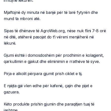
irritojnë lëkurën.
Mjaftojnë dy minuta në banjë për të larë fytyrën dhe
mund ta mbroni atë.
Sipas të dhënave të AgroWeb.org, nëse nuk flini 7-8 orë
në ditë, atëherë pasojat do t’i vëreni menjëherë në
lëkurë.
Gjumi është i domosdoshëm për prodhimin e kolagjenit,
qarkullimin e gjakut dhe eliminimin e rrathëve të syve.
Pirja e alkolit përpara gjumit prish ciklet e tij.
E njëjta gjë vlen edhe për kafenë, çajin dhe pijet e
gazuara.
Këto produkte prishin gjumin dhe paraqitjen tuaj të
jashtme.