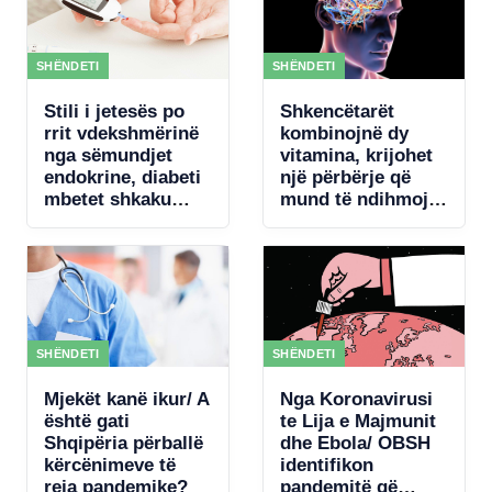
koncertin e Kanye
West
SHËNDETI
SHËNDETI
Stili i jetesës po
Shkencëtarët
rrit vdekshmërinë
kombinojnë dy
nga sëmundjet
vitamina, krijohet
endokrine, diabeti
një përbërje që
mbetet shkaku
mund të ndihmojë
kryesor
rigjenerimin e
trurit
SHËNDETI
SHËNDETI
Mjekët kanë ikur/ A
Nga Koronavirusi
është gati
te Lija e Majmunit
Shqipëria përballë
dhe Ebola/ OBSH
kërcënimeve të
identifikon
reja pandemike?
pandemitë që