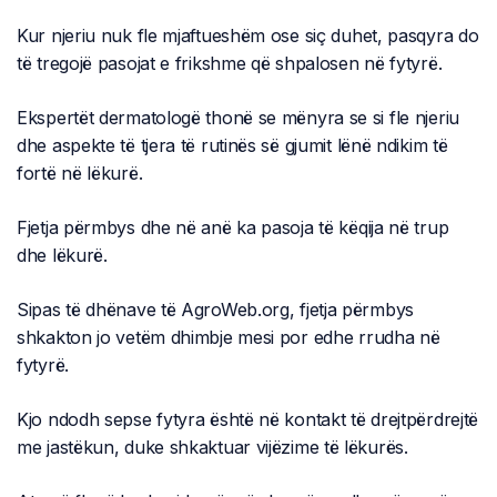
Kur njeriu nuk fle mjaftueshëm ose siç duhet, pasqyra do
të tregojë pasojat e frikshme që shpalosen në fytyrë.
Ekspertët dermatologë thonë se mënyra se si fle njeriu
dhe aspekte të tjera të rutinës së gjumit lënë ndikim të
fortë në lëkurë.
Fjetja përmbys dhe në anë ka pasoja të këqija në trup
dhe lëkurë.
Sipas të dhënave të AgroWeb.org, fjetja përmbys
shkakton jo vetëm dhimbje mesi por edhe rrudha në
fytyrë.
Kjo ndodh sepse fytyra është në kontakt të drejtpërdrejtë
me jastëkun, duke shkaktuar vijëzime të lëkurës.