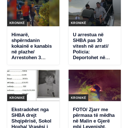
dyqanin si klientë
KRONIKË
KRONIKË
Himarë,
U arrestua në
shpërndanin
SHBA pas 30
kokainë e kanabis
vitesh në arrati/
në plazhe/
Policia:
Arrestohen 3
Deportohet në
persona
Shqipëri, Sokol
Hoxha, i dënuar
për 3 vrasje në
Shqipëri dhe në
Belgjikë
KRONIKË
KRONIKË
Ekstradohet nga
FOTO/ Zjarr me
SHBA drejt
përmasa të mëdha
Shqipërisë, Sokol
në Malin e Gjerë
Hoxha/ Vrasësi i
mbi Levenisht,