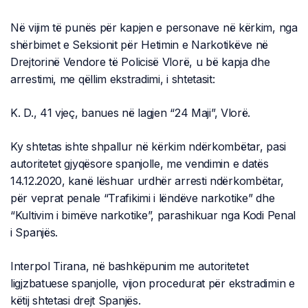
Në vijim të punës për kapjen e personave në kërkim, nga
shërbimet e Seksionit për Hetimin e Narkotikëve në
Drejtorinë Vendore të Policisë Vlorë, u bë kapja dhe
arrestimi, me qëllim ekstradimi, i shtetasit:
K. D., 41 vjeç, banues në lagjen “24 Maji”, Vlorë.
Ky shtetas ishte shpallur në kërkim ndërkombëtar, pasi
autoritetet gjyqësore spanjolle, me vendimin e datës
14.12.2020, kanë lëshuar urdhër arresti ndërkombëtar,
për veprat penale “Trafikimi i lëndëve narkotike” dhe
“Kultivim i bimëve narkotike”, parashikuar nga Kodi Penal
i Spanjës.
Interpol Tirana, në bashkëpunim me autoritetet
ligjzbatuese spanjolle, vijon procedurat për ekstradimin e
këtij shtetasi drejt Spanjës.