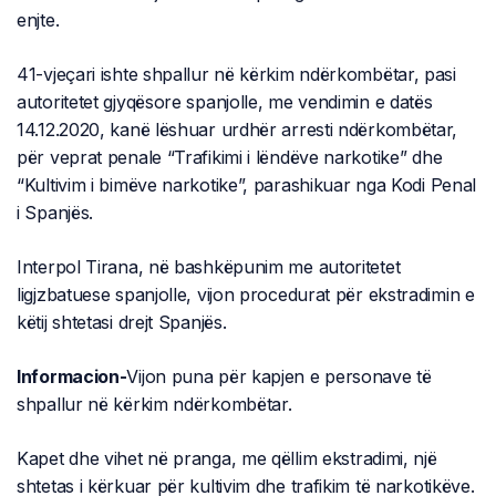
enjte.
41-vjeçari ishte shpallur në kërkim ndërkombëtar, pasi
autoritetet gjyqësore spanjolle, me vendimin e datës
14.12.2020, kanë lëshuar urdhër arresti ndërkombëtar,
për veprat penale “Trafikimi i lëndëve narkotike” dhe
“Kultivim i bimëve narkotike”, parashikuar nga Kodi Penal
i Spanjës.
Interpol Tirana, në bashkëpunim me autoritetet
ligjzbatuese spanjolle, vijon procedurat për ekstradimin e
këtij shtetasi drejt Spanjës.
Informacion-
Vijon puna për kapjen e personave të
shpallur në kërkim ndërkombëtar.
Kapet dhe vihet në pranga, me qëllim ekstradimi, një
shtetas i kërkuar për kultivim dhe trafikim të narkotikëve.