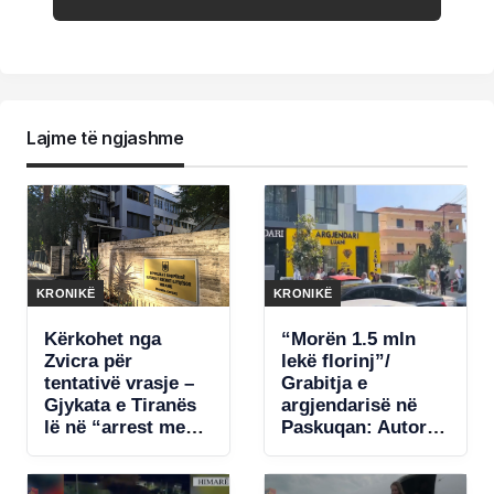
Lajme të ngjashme
KRONIKË
KRONIKË
Kërkohet nga
“Morën 1.5 mln
Zvicra për
lekë florinj”/
tentativë vrasje –
Grabitja e
Gjykata e Tiranës
argjendarisë në
lë në “arrest me
Paskuqan: Autorët
burg” pa afat
shmangën rrugët
shtetasin turk
kryesore, dyshohet
Barkay Gulbas
se e vëzhguan