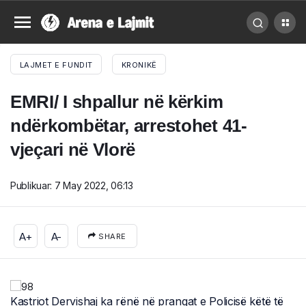
LAJMET E FUNDIT
KRONIKË
EMRI/ I shpallur në kërkim
ndërkombëtar, arrestohet 41-
vjeçari në Vlorë
Publikuar:
7 May 2022, 06:13
A+
A-
SHARE
Kastriot Dervishaj ka rënë në prangat e Policisë këtë të