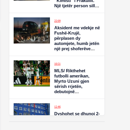
“Kimisti” i Frakullit.
Një tjetër person sillet
në Shqipëri nga Italia,
i kërkuar për vepra të
rënda penale (VIDEO)
22:09
Aksident me vdekje në
Fushë-Krujë,
përplasen dy
automjete, humb jetën
një prej shoferëve
(EMRAT)
10:51
MLS/ Rikthehet
futbolli amerikan,
Myrto Uzuni gjen
sërish rrjetën,
debutojnë
Lewandovski dhe
Griezmann
12:46
Dyshohet se dhunoi 2-
vjeçarin në kopsht,
arrestohet edukatorja
në Tiranë