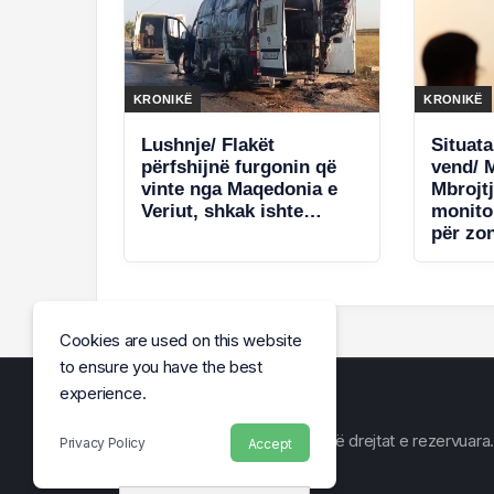
KRONIKË
KRONIKË
Lushnje/ Flakët
Situata
përfshijnë furgonin që
vend/ M
vinte nga Maqedonia e
Mbrojtj
Veriut, shkak ishte…
monito
për zo
Cookies are used on this website
to ensure you have the best
experience.
© Arena e Lajmit 2026, Të gjitha të drejtat e rezervuara.
Privacy Policy
Accept