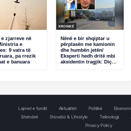
KRONIKË
 e zjarreve në
Nënë e bir shqiptar u
inistria e
përplasën me kamionin
es: 9 vatra të
dhe humbën jetën/
ruara, pa rrezik
Eksperti hedh dritë mbi
nat e banuara
aksidentin tragjik: Diçka
e shpërqendroi shoferin
Lajmet e fundit
Aktualitet
Politikë
Ekonomi
Shëndeti
Showbiz & Lifestyle
Teknologji
Privacy Policy