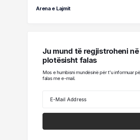
Arena e Lajmit
Ju mund të regjistroheni në
plotësisht falas
Mos e humbisni mundësinë për t'u informuar për l
falas me e-mail.
E-Mail Address