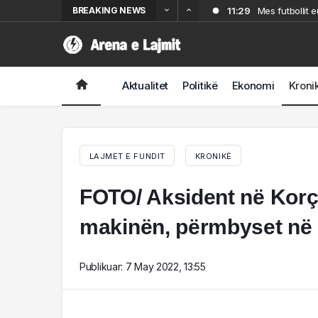
BREAKING NEWS
11:29
Mes futbollit 
11:11
Theu arrestin n
10:45
Sekuestrohen 
E priste një k
10:03
Njihej si “ki
Aktualitet
Politikë
Ekonomi
Kroni
9:38
Inter, çfarë p
laboratorin e 
LAJMET E FUNDIT
KRONIKË
FOTO/ Aksident në Korç
makinën, përmbyset në 
Publikuar:
7 May 2022, 13:55