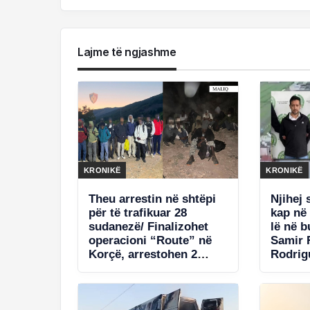
Lajme të ngjashme
KRONIKË
KRONIKË
Theu arrestin në shtëpi
Njihej 
për të trafikuar 28
kap në
sudanezë/ Finalizohet
lë në 
operacioni “Route” në
Samir 
Korçë, arrestohen 2
Rodrig
persona! Sekuestrohen
14 vite
6500 euro
Frakul