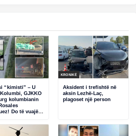
KRONIKË
si “kimisti” – U
Aksident i trefishtë në
 Kolumbi, GJKKO
aksin Lezhë-Laç,
burg kolumbianin
plagoset një person
Rosales
uez! Do të vuajë
 për laboratorin e
lës