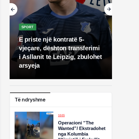
SPORT
E priste një kontratë 5-
vjeçare, dështon transferimi
i Asllanit te Leipzig, zbulohet
arsyeja
Të ndryshme
10:05
Operacioni “The
Wanted”/ Ekstradohet
nga Kolumbia