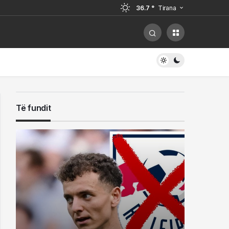
36.7 °
Tirana
Korçë, arrestohen 2 persona!
uez! Do të vuajë 14 vite për
Të fundit