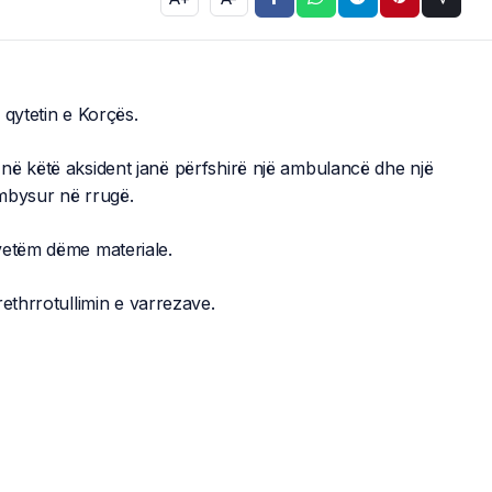
 qytetin e Korçës.
në këtë aksident janë përfshirë një ambulancë dhe një
rmbysur në rrugë.
vetëm dëme materiale.
rethrrotullimin e varrezave.