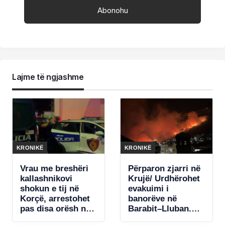
Lajme të ngjashme
KRONIKË
KRONIKË
Vrau me breshëri
Përparon zjarri në
kallashnikovi
Krujë/ Urdhërohet
shokun e tij në
evakuimi i
Korçë, arrestohet
banorëve në
pas disa orësh në
Barabit–Lluban.
arrati autori.
Raportohet për