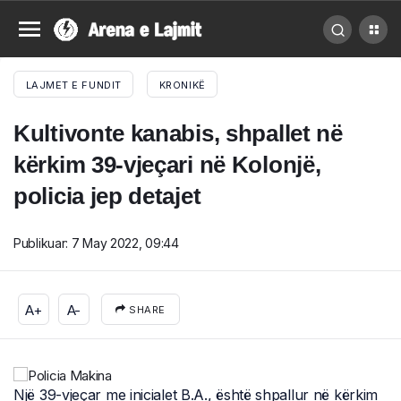
LAJMET E FUNDIT
KRONIKË
Kultivonte kanabis, shpallet në
kërkim 39-vjeçari në Kolonjë,
policia jep detajet
Publikuar:
7 May 2022, 09:44
A+
A-
SHARE
Një 39-vjeçar me inicialet B.A., është shpallur në kërkim