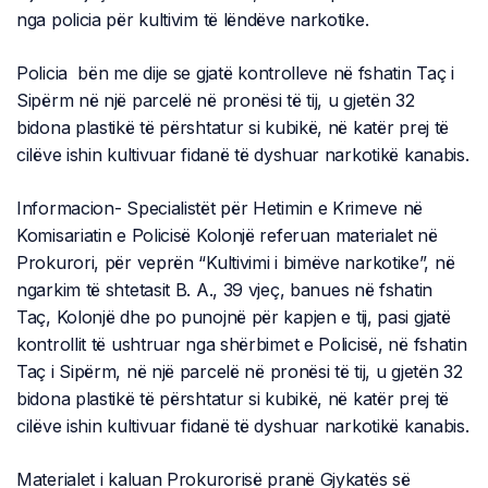
nga policia për kultivim të lëndëve narkotike.
Policia bën me dije se gjatë kontrolleve në fshatin Taç i
Sipërm në një parcelë në pronësi të tij, u gjetën 32
bidona plastikë të përshtatur si kubikë, në katër prej të
cilëve ishin kultivuar fidanë të dyshuar narkotikë kanabis.
Informacion- Specialistët për Hetimin e Krimeve në
Komisariatin e Policisë Kolonjë referuan materialet në
Prokurori, për veprën “Kultivimi i bimëve narkotike”, në
ngarkim të shtetasit B. A., 39 vjeç, banues në fshatin
Taç, Kolonjë dhe po punojnë për kapjen e tij, pasi gjatë
kontrollit të ushtruar nga shërbimet e Policisë, në fshatin
Taç i Sipërm, në një parcelë në pronësi të tij, u gjetën 32
bidona plastikë të përshtatur si kubikë, në katër prej të
cilëve ishin kultivuar fidanë të dyshuar narkotikë kanabis.
Materialet i kaluan Prokurorisë pranë Gjykatës së