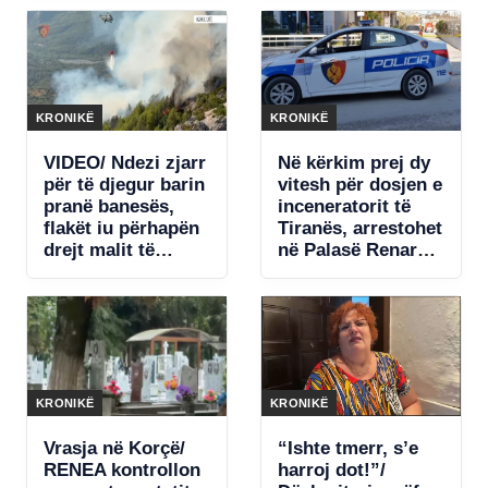
Pamjet e momentit
shpërthime
kur dërgohet në
armatimesh
komisariat
(VIDEO)
KRONIKË
KRONIKË
VIDEO/ Ndezi zjarr
Në kërkim prej dy
për të djegur barin
vitesh për dosjen e
pranë banesës,
inceneratorit të
flakët iu përhapën
Tiranës, arrestohet
drejt malit të
në Palasë Renardo
Krujës! Arrestohet
Nallbani
73-vjeçari
KRONIKË
KRONIKË
Vrasja në Korçë/
“Ishte tmerr, s’e
RENEA kontrollon
harroj dot!”/