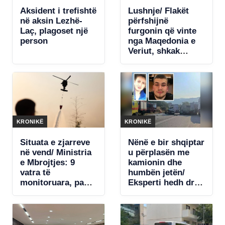
Aksident i trefishtë
Lushnje/ Flakët
në aksin Lezhë-
përfshijnë
Laç, plagoset një
furgonin që vinte
person
nga Maqedonia e
Veriut, shkak
ishte…
KRONIKË
KRONIKË
Situata e zjarreve
Nënë e bir shqiptar
në vend/ Ministria
u përplasën me
e Mbrojtjes: 9
kamionin dhe
vatra të
humbën jetën/
monitoruara, pa
Eksperti hedh dritë
rrezik për zonat e
mbi aksidentin
banuara
tragjik: Diçka e
shpërqendroi
shoferin