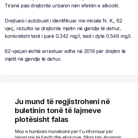
Tiranë pasi drejtonte urbanin nën efektin e alkoolit.
Drejtuesi i autobusit i identifikuar me iniciale N. K., 62
vjeç, rezultoi se drejtonte mjetin në gjendje të dehur,
konkretisht testi i parë 0.342 mg/l, testi i dytë 0.549 mg/l.
62-vjeçari është arrestuar edhe në 2019 për drejtim të
mjetit në gjendje të dehur.
Ju mund të regjistroheni në
buletinin tonë të lajmeve
plotësisht falas
Mos e humbisni mundësinë për t'u informuar për
lajmet më të fundit dhe eksluzive, filloni tani abonimin