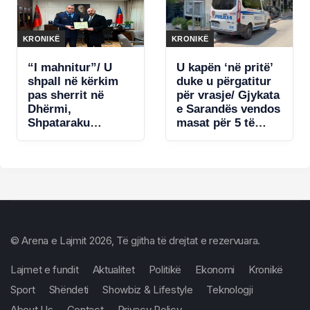
KRONIKË
KRONIKË
“I mahnitur”/ U
U kapën ‘në pritë’
shpall në kërkim
duke u përgatitur
pas sherrit në
për vrasje/ Gjykata
Dhërmi,
e Sarandës vendos
Shpataraku
masat për 5 të
ironizon ish-
arrestuarit
kolegët: Për një
debat u aktivizuan
të gjitha
strukturat! Nuk
kërcënova askënd
me armë
© Arena e Lajmit 2026, Të gjitha të drejtat e rezervuara.
Lajmet e fundit
Aktualitet
Politikë
Ekonomi
Kronikë
Sport
Shëndeti
Showbiz & Lifestyle
Teknologji
About Us
Contact
Privacy Policy