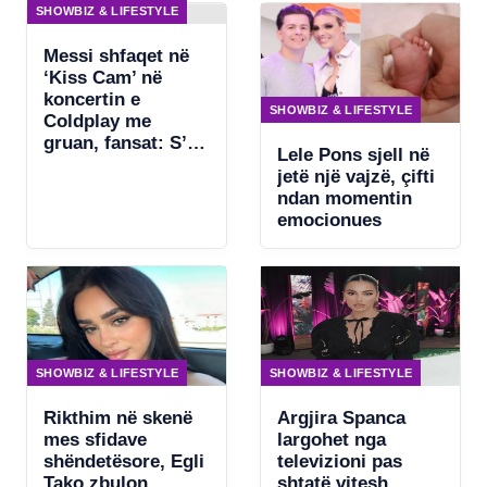
penale për
SHOWBIZ & LIFESTYLE
Beyonce
Messi shfaqet në
‘Kiss Cam’ në
koncertin e
SHOWBIZ & LIFESTYLE
Coldplay me
gruan, fansat: S’ka
Lele Pons sjell në
asgjë për të
jetë një vajzë, çifti
fshehur
ndan momentin
emocionues
SHOWBIZ & LIFESTYLE
SHOWBIZ & LIFESTYLE
Rikthim në skenë
Argjira Spanca
mes sfidave
largohet nga
shëndetësore, Egli
televizioni pas
Tako zbulon
shtatë vitesh