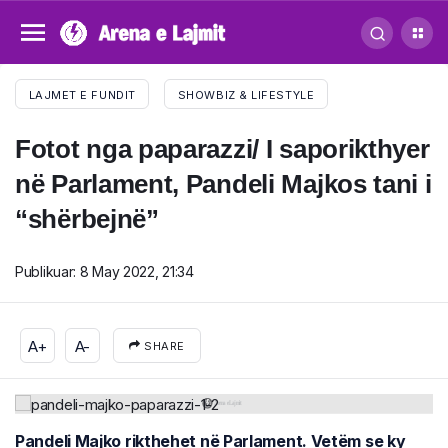
LAJMET E FUNDIT
SHOWBIZ & LIFESTYLE
Fotot nga paparazzi/ I saporikthyer
në Parlament, Pandeli Majkos tani i
“shërbejnë”
Publikuar:
8 May 2022, 21:34
A+
A-
SHARE
Pandeli Majko rikthehet në Parlament. Vetëm se ky