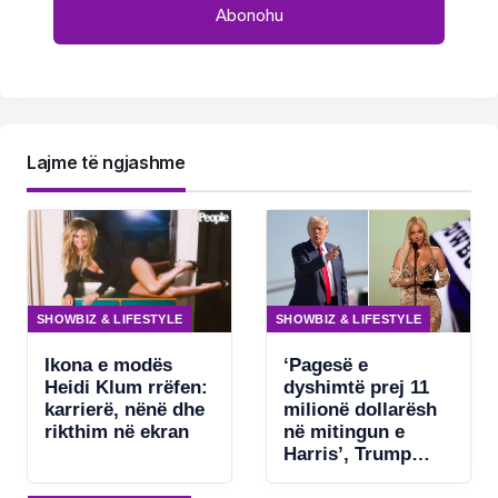
Lajme të ngjashme
SHOWBIZ & LIFESTYLE
SHOWBIZ & LIFESTYLE
Ikona e modës
‘Pagesë e
Heidi Klum rrëfen:
dyshimtë prej 11
karrierë, nënë dhe
milionë dollarësh
rikthim në ekran
në mitingun e
Harris’, Trump
kërkon ndjekje