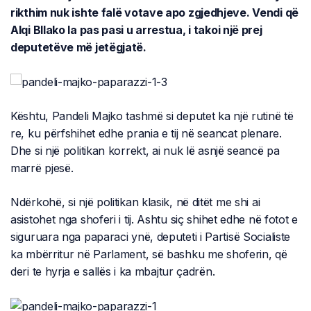
rikthim nuk ishte falë votave apo zgjedhjeve. Vendi që
Alqi Bllako la pas pasi u arrestua, i takoi një prej
deputetëve më jetëgjatë.
Kështu, Pandeli Majko tashmë si deputet ka një rutinë të
re, ku përfshihet edhe prania e tij në seancat plenare.
Dhe si një politikan korrekt, ai nuk lë asnjë seancë pa
marrë pjesë.
Ndërkohë, si një politikan klasik, në ditët me shi ai
asistohet nga shoferi i tij. Ashtu siç shihet edhe në fotot e
siguruara nga paparaci ynë, deputeti i Partisë Socialiste
ka mbërritur në Parlament, së bashku me shoferin, që
deri te hyrja e sallës i ka mbajtur çadrën.