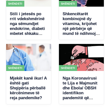
SHËNDETI
SHËNDETI
Stili i jetesës po
Shkencëtarët
rrit vdekshmërinë
kombinojnë dy
nga sëmundjet
vitamina, krijohet
endokrine, diabeti
një përbërje që
mbetet shkaku
mund të ndihmojë
kryesor
rigjenerimin e
trurit
SHËNDETI
SHËNDETI
Mjekët kanë ikur/ A
Nga Koronavirusi
është gati
te Lija e Majmunit
Shqipëria përballë
dhe Ebola/ OBSH
kërcënimeve të
identifikon
reja pandemike?
pandemitë që
mund të
kërcënojnë