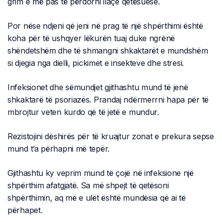
grim e më pas të përdorni ilaçe qetësuese.
Por nëse ndjeni që jeni në prag të një shpërthimi është
koha për të ushqyer lëkurën tuaj duke ngrënë
shëndetshëm dhe të shmangni shkaktarët e mundshëm
si djegia nga dielli, pickimet e insekteve dhe stresi.
Infeksionet dhe sëmundjet gjithashtu mund të jenë
shkaktarë të psoriazës. Prandaj ndërmerrni hapa për të
mbrojtur veten kurdo që të jetë e mundur.
Rezistojini dëshirës për të kruajtur zonat e prekura sepse
mund t’a përhapni më tepër.
Gjithashtu ky veprim mund të çojë në infeksione një
shpërthim afatgjatë. Sa më shpejt të qetësoni
shpërthimin, aq më e ulët është mundësia që ai të
përhapet.