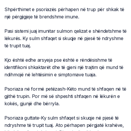
Shpërthimet e psoriazës përhapen në trup për shkak të
një përgjigjeje të brendshme imune.
Pasi sistemi juaj imunitar sulmon qelizat e shëndetshme të
lëkurës. Ky sulm shfaqet si skuqje në pjesë të ndryshme
të trupit tuaj.
Kjo është edhe arsyeja pse është e rëndësishme të
identifikoni shkaktarët dhe të gjeni një trajtim që mund të
ndihmojë në lehtësimin e simptomave tuaja.
Psoriaza në formë petëzash-Këto mund të shfaqen në të
gjithë trupin. Por më së shpeshti shfaqen në lëkurën e
kokës, gjunjë dhe bërryla.
Psoriaza guttate-Ky sulm shfaqet si skuqje në pjesë të
ndryshme të trupit tuaj. Ato përhapen përgjatë krahëve,