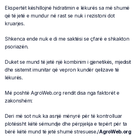
Ekspertët këshillojnë hidratimin e lëkurës sa më shumë
që të jetë e mundur në rast se nuk i rezistoni dot
kruarjes.
Shkenca ende nuk e di me saktësi se çfarë e shkakton
psoriazën.
Duket se mund të jetë një kombinim i gjenetikës, mjedisit
dhe sistemit imunitar që vepron kundër qelizave të
lëkurës.
Më poshtë AgroWeb.org rendit disa nga faktorët e
zakonshëm:
Deri më sot nuk ka asnjë mënyrë për të kontrolluar
plotësisht këtë sëmundje dhe përpjekja e tepërt për ta
bërë këtë mund të jetë shumë stresuese./
AgroWeb.org