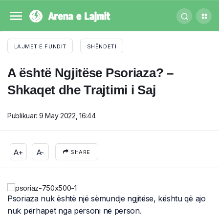
LAJMET E FUNDIT
SHËNDETI
A është Ngjitëse Psoriaza? –
Shkaqet dhe Trajtimi i Saj
Publikuar:
9 May 2022, 16:44
A+
A-
SHARE
Psoriaza nuk është një sëmundje ngjitëse, kështu që ajo
nuk përhapet nga personi në person.