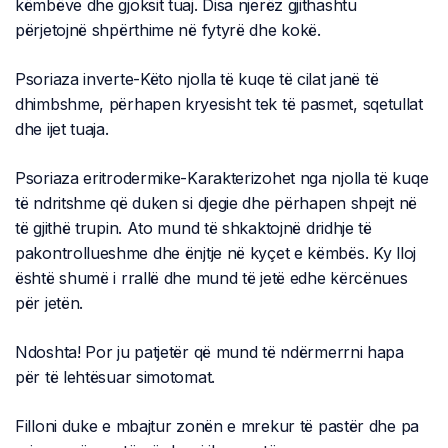
këmbëve dhe gjoksit tuaj. Disa njerëz gjithashtu
përjetojnë shpërthime në fytyrë dhe kokë.
Psoriaza inverte-Këto njolla të kuqe të cilat janë të
dhimbshme, përhapen kryesisht tek të pasmet, sqetullat
dhe ijet tuaja.
Psoriaza eritrodermike-Karakterizohet nga njolla të kuqe
të ndritshme që duken si djegie dhe përhapen shpejt në
të gjithë trupin. Ato mund të shkaktojnë dridhje të
pakontrollueshme dhe ënjtje në kyçet e këmbës. Ky lloj
është shumë i rrallë dhe mund të jetë edhe kërcënues
për jetën.
Ndoshta! Por ju patjetër që mund të ndërmerrni hapa
për të lehtësuar simotomat.
Filloni duke e mbajtur zonën e mrekur të pastër dhe pa