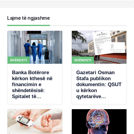
Lajme të ngjashme
SHËNDETI
SHËNDETI
Banka Botërore
Gazetari Osman
kërkon kthesë në
Stafa publikon
financimin e
dokumentin: QSUT
shëndetësisë:
u kërkon
Spitalet të
qytetarëve
paguhen sipas
donacione për
rezultateve
pajisje mjekësore,
qeveria akordon 4
mln € për
koncertin e Kanye
West