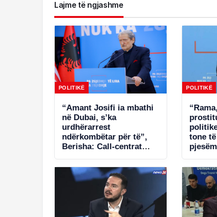
Lajme të ngjashme
POLITIKË
POLITIKË
“Amant Josifi ia mbathi
“Rama,
në Dubai, s’ka
prosti
urdhërarrest
politik
ndërkombëtar për të”,
tone t
Berisha: Call-centrat
pjesëm
plaçkitës janë fenomeni
në Spa
më kriminal në Shqipëri