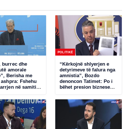
POLITIKË
 burrec dhe
“Kërkojnë shlyerjen e
tutë amorale
detyrimeve të falura nga
e”, Berisha me
amnistia”, Bozdo
ë ashpra: Fshehu
denoncon Tatimet: Po i
arrjen në samitin
bëhet presion bizneseve.
një!
Ministria e Financave
s’ka miratuar aktet
nënligjore!