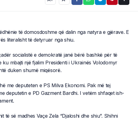
rrëdhënie të domosdoshme që dalin nga natyra e gjërave. E
s literalisht të detyruar nga shiu.
adër socialistë e demokratë janë bërë bashkë për të
u mbajti një fjalim Presidenti i Ukrainës Volodomyr
ashtë duken shumë miqësorë.
ahë me deputeten e PS Milva Ekonomi. Pak më tej
me deputetin e PD Gazment Bardhi. I vetëm shfaqet ish-
ament.
t të së madhes Vaçe Zela “Djaloshi dhe shiu”. Shihni