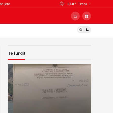
on jetë
37.8 °
Tirana
0 mijë lekë
 mijë lekë
ë Kristjan Sterjos pranë mitropolisë
Të fundit