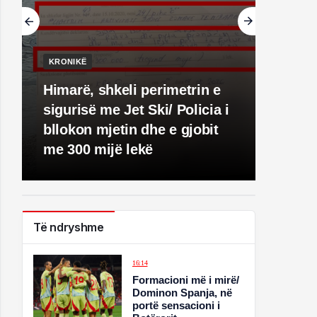
KRONIKË
Himarë, shkeli perimetrin e
sigurisë me Jet Ski/ Policia i
bllokon mjetin dhe e gjobit
me 300 mijë lekë
Të ndryshme
16:14
Formacioni më i mirë/
Dominon Spanja, në
portë sensacioni i