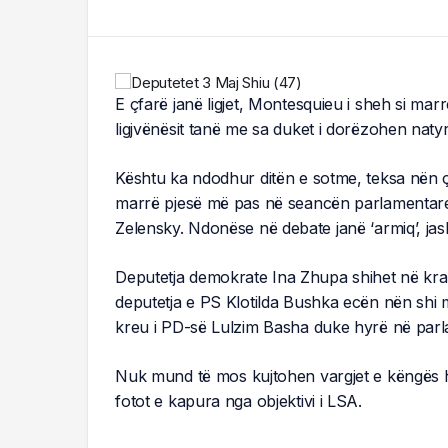
E çfarë janë ligjet, Montesquieu i sheh si ma
ligjvënësit tanë me sa duket i dorëzohen natyrë
Kështu ka ndodhur ditën e sotme, teksa nën ç
marrë pjesë më pas në seancën parlamentare k
Zelensky. Ndonëse në debate janë ‘armiq’, j
Deputetja demokrate Ina Zhupa shihet në kr
deputetja e PS Klotilda Bushka ecën nën shi 
kreu i PD-së Lulzim Basha duke hyrë në parl
Nuk mund të mos kujtohen vargjet e këngës hi
fotot e kapura nga objektivi i LSA.