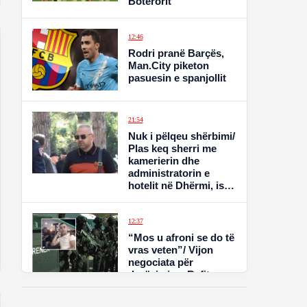
Botërorit
12:46
Rodri pranë Barçës,
Man.City piketon
pasuesin e spanjollit
21:54
Nuk i pëlqeu shërbimi/
Plas keq sherri me
kamerierin dhe
administratorin e
hotelit në Dhërmi, ish-
zyrtari i policisë i
kërcënoi me jetë.
Shpallet në kërkim
12:37
“Mos u afroni se do të
vras veten”/ Vijon
negociata për
dorëzimin e Refit
Buzit, drejtori i
policisë: Autori vijon