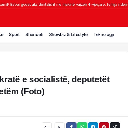
samil/ Babai godet aksidentalisht me makinë vajzën 4-vjeçare, fëmija ndërr
 mbyteshin në det/ Shpëtohen 2 pushues në Velipojë
 perimetrin e sigurisë me Jet Ski/ Policia i bllokon mjetin dhe e gjobit me 30
perimetrin e sigurisë me Jet Ski/ Policia i bllokon mjetin dhe e gjobit me 300
kë
Sport
Shëndeti
Showbiz & Lifestyle
Teknologji
-vjeçarin me armë zjarri dhe u fsheh për rreth 6 orë/ Momenti i arrestimit t
ratë e socialistë, deputetët
vetëm (Foto)
A+
A-