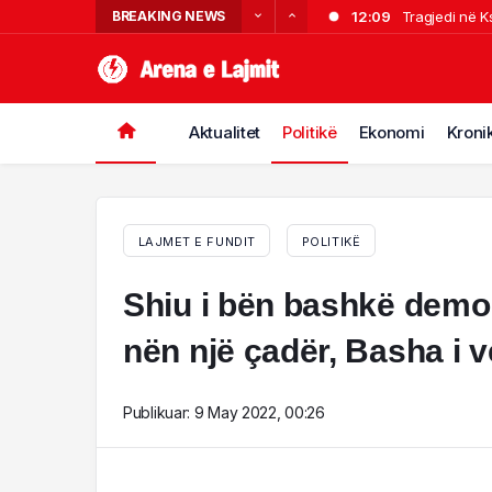
BREAKING NEWS
12:09
Tragjedi në K
11:47
Rrezikonin të
11:23
Himarë, shkeli
11:01
Himarë, shkeli 
Aktualitet
Politikë
Ekonomi
Kroni
10:39
VIDEO- Vrau 21
në Korçë
LAJMET E FUNDIT
POLITIKË
Shiu i bën bashkë demok
nën një çadër, Basha i 
Publikuar:
9 May 2022, 00:26