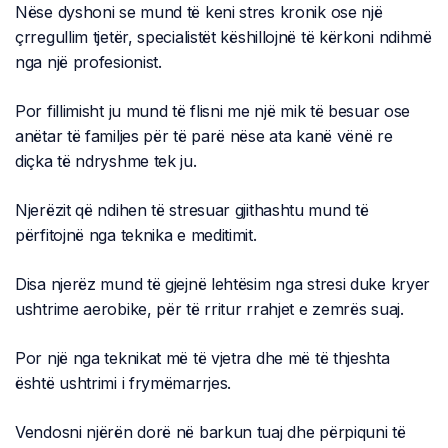
Nëse dyshoni se mund të keni stres kronik ose një
çrregullim tjetër, specialistët këshillojnë të kërkoni ndihmë
nga një profesionist.
Por fillimisht ju mund të flisni me një mik të besuar ose
anëtar të familjes për të parë nëse ata kanë vënë re
diçka të ndryshme tek ju.
Njerëzit që ndihen të stresuar gjithashtu mund të
përfitojnë nga teknika e meditimit.
Disa njerëz mund të gjejnë lehtësim nga stresi duke kryer
ushtrime aerobike, për të rritur rrahjet e zemrës suaj.
Por një nga teknikat më të vjetra dhe më të thjeshta
është ushtrimi i frymëmarrjes.
Vendosni njërën dorë në barkun tuaj dhe përpiquni të