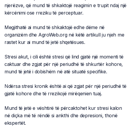
njerëzve, që mund të shkaktojë reagimin e trupit ndaj një
kërcënimi ose rreziku të perceptuar.
Megjithatë ai mund të shkaktojë edhe dëme në
organizëm dhe AgroWeb.org në këtë artikull ju njeh me
rastet kur ai mund të jetë shqetësues.
Stresi akut, i cili është stresi që lind gjatë një momenti të
caktuar dhe zgjat për një periudhë të shkurtër kohore,
mund të jetë i dobishëm në atë situatë specifike.
Ndërsa stresi kronik është ai që zgjat për një periudhë të
gjatë kohore dhe të rrezikojë mirëqenien tuaj.
Mund të jetë e vështirë të përcaktohet kur stresi kalon
në diçka më të rëndë si ankthi dhe depresioni, thonë
ekspertët.