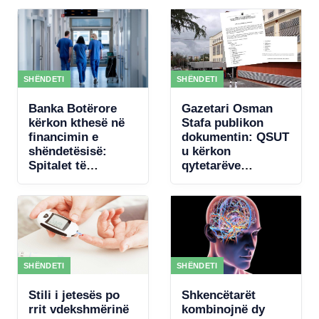
SHËNDETI
SHËNDETI
Banka Botërore
Gazetari Osman
kërkon kthesë në
Stafa publikon
financimin e
dokumentin: QSUT
shëndetësisë:
u kërkon
Spitalet të
qytetarëve
paguhen sipas
donacione për
rezultateve
pajisje mjekësore,
qeveria akordon 4
mln € për
koncertin e Kanye
West
SHËNDETI
SHËNDETI
Stili i jetesës po
Shkencëtarët
rrit vdekshmërinë
kombinojnë dy