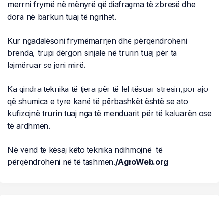
merrni frymë në mënyrë që diafragma të zbresë dhe
dora në barkun tuaj të ngrihet.
Kur ngadalësoni frymëmarrjen dhe përqendroheni
brenda, trupi dërgon sinjale në trurin tuaj për ta
lajmëruar se jeni mirë.
Ka qindra teknika të tjera për të lehtësuar stresin,por ajo
që shumica e tyre kanë të përbashkët është se ato
kufizojnë trurin tuaj nga të menduarit për të kaluarën ose
të ardhmen.
Në vend të kësaj këto teknika ndihmojnë të
përqëndroheni në të tashmen.
/AgroWeb.org