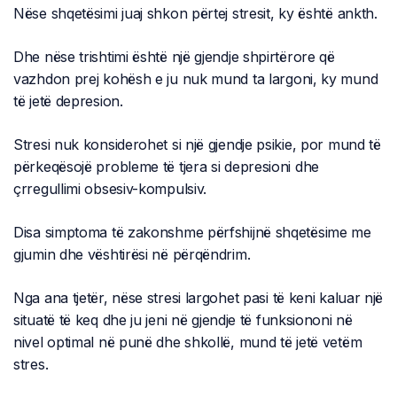
Nëse shqetësimi juaj shkon përtej stresit, ky është ankth.
Dhe nëse trishtimi është një gjendje shpirtërore që
vazhdon prej kohësh e ju nuk mund ta largoni, ky mund
të jetë depresion.
Stresi nuk konsiderohet si një gjendje psikie, por mund të
përkeqësojë probleme të tjera si depresioni dhe
çrregullimi obsesiv-kompulsiv.
Disa simptoma të zakonshme përfshijnë shqetësime me
gjumin dhe vështirësi në përqëndrim.
Nga ana tjetër, nëse stresi largohet pasi të keni kaluar një
situatë të keq dhe ju jeni në gjendje të funksiononi në
nivel optimal në punë dhe shkollë, mund të jetë vetëm
stres.