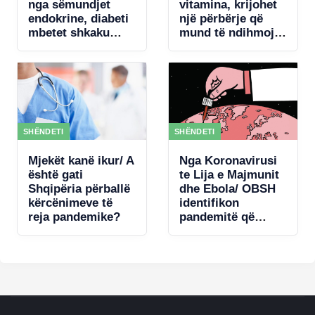
nga sëmundjet
vitamina, krijohet
endokrine, diabeti
një përbërje që
mbetet shkaku
mund të ndihmojë
kryesor
rigjenerimin e
trurit
SHËNDETI
SHËNDETI
Mjekët kanë ikur/ A
Nga Koronavirusi
është gati
te Lija e Majmunit
Shqipëria përballë
dhe Ebola/ OBSH
kërcënimeve të
identifikon
reja pandemike?
pandemitë që
mund të
kërcënojnë
Europën