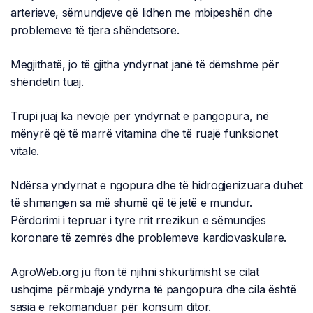
arterieve, sëmundjeve që lidhen me mbipeshën dhe
problemeve të tjera shëndetsore.
Megjithatë, jo të gjitha yndyrnat janë të dëmshme për
shëndetin tuaj.
Trupi juaj ka nevojë për yndyrnat e pangopura, në
mënyrë që të marrë vitamina dhe të ruajë funksionet
vitale.
Ndërsa yndyrnat e ngopura dhe të hidrogjenizuara duhet
të shmangen sa më shumë që të jetë e mundur.
Përdorimi i tepruar i tyre rrit rrezikun e sëmundjes
koronare të zemrës dhe problemeve kardiovaskulare.
AgroWeb.org ju fton të njihni shkurtimisht se cilat
ushqime përmbajë yndyrna të pangopura dhe cila është
sasia e rekomanduar për konsum ditor.