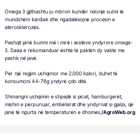
Omega 3 gjithashtu ju mbron kundër ndonjë sulmi të
mundshëm kardiak dhe ngadalësojnë procesin e
aterosklerozës.
Peshqit janë burimi më i mirë i acideve yndyrore omega-
3. Sasia e rekomanduar është të paktën dy vakte me
peshk në javë.
Për një regjim ushqimor me 2.000 kalori, duhet të
konsumoni 44-78g yndyrë çdo ditë.
Shmangni ushqimin e shpejtë si picat, hamburgerët,
mishin e përpunuar, ëmbëlsirat dhe yndyrnat si gjalpi, që
janë të ngurta në temperaturën e dhomës.
/AgroWeb.org