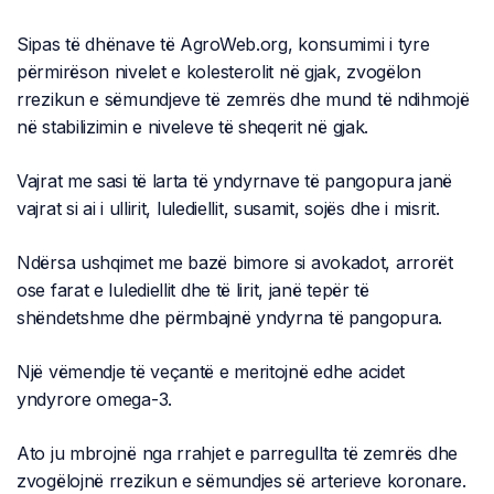
Sipas të dhënave të AgroWeb.org, konsumimi i tyre
përmirëson nivelet e kolesterolit në gjak, zvogëlon
rrezikun e sëmundjeve të zemrës dhe mund të ndihmojë
në stabilizimin e niveleve të sheqerit në gjak.
Vajrat me sasi të larta të yndyrnave të pangopura janë
vajrat si ai i ullirit, lulediellit, susamit, sojës dhe i misrit.
Ndërsa ushqimet me bazë bimore si avokadot, arrorët
ose farat e lulediellit dhe të lirit, janë tepër të
shëndetshme dhe përmbajnë yndyrna të pangopura.
Një vëmendje të veçantë e meritojnë edhe acidet
yndyrore omega-3.
Ato ju mbrojnë nga rrahjet e parregullta të zemrës dhe
zvogëlojnë rrezikun e sëmundjes së arterieve koronare.