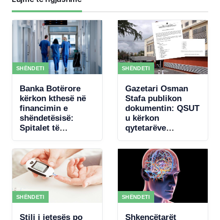
SHËNDETI
SHËNDETI
Banka Botërore
Gazetari Osman
kërkon kthesë në
Stafa publikon
financimin e
dokumentin: QSUT
shëndetësisë:
u kërkon
Spitalet të
qytetarëve
paguhen sipas
donacione për
rezultateve
pajisje mjekësore,
qeveria akordon 4
mln € për
koncertin e Kanye
West
SHËNDETI
SHËNDETI
Stili i jetesës po
Shkencëtarët