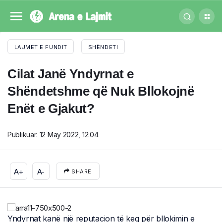
LAJMET E FUNDIT
SHËNDETI
Cilat Janë Yndyrnat e
Shëndetshme që Nuk Bllokojnë
Enët e Gjakut?
Publikuar:
12 May 2022, 12:04
A+
A-
SHARE
Yndyrnat kanë një reputacion të keq për bllokimin e