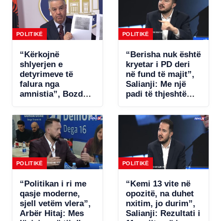
Shqipëri
POLITIKË
POLITIKË
“Kërkojnë
“Berisha nuk është
shlyerjen e
kryetar i PD deri
detyrimeve të
në fund të majit”,
falura nga
Salianji: Me një
amnistia”, Bozdo
padi të thjeshtë
denoncon Tatimet:
zgjidhet ngërçi për
Po i bëhet presion
statutin, por s’ia
bizneseve.
jap këtë avantazh
Ministria e
Ramës (VIDEO)
Financave s’ka
miratuar aktet
nënligjore!
POLITIKË
POLITIKË
“Politikan i ri me
“Kemi 13 vite në
qasje moderne,
opozitë, na duhet
sjell vetëm vlera”,
nxitim, jo durim”,
Arbër Hitaj: Mes
Salianji: Rezultati i