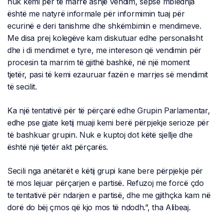
nuk kemi për të marrë asnjë vendim, sepse mbledhja
është me natyrë informale për informimin tuaj për
ecurinë e deri tanishme dhe shkëmbimin e mendimeve.
Me disa prej kolegëve kam diskutuar edhe personalisht
dhe i di mendimet e tyre, me intereson që vendimin për
procesin ta marrim të gjithë bashkë, në një moment
tjetër, pasi të kemi ezauruar fazën e marrjes së mendimit
të secilit.
Ka një tentativë për të përçarë edhe Grupin Parlamentar,
edhe pse gjate ketij muaji kemi berë përpjekje serioze për
të bashkuar grupin. Nuk e kuptoj dot këtë sjellje dhe
është një tjetër akt përçarës.
Secili nga anëtarët e këtij grupi kane bere përpjekje për
të mos lejuar përçarjen e partisë. Refuzoj me forcë çdo
te tentativë për ndarjen e partisë, dhe me gjithçka kam në
dorë do bëj çmos që kjo mos të ndodh.”, tha Alibeaj.