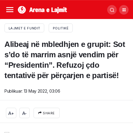
LAJMET E FUNDIT
POLITIKË
Alibeaj në mbledhjen e grupit: Sot
s’do të marrim asnjë vendim për
“Presidentin”. Refuzoj çdo
tentativë për përçarjen e partisë!
Publikuar:
13 May 2022, 03:06
A+
A-
SHARE