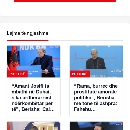
Lajme të ngjashme
POLITIKË
POLITIKË
“Amant Josifi ia
“Rama, burrec dhe
mbathi në Dubai,
prostitutë amorale
s’ka urdhërarrest
politike”, Berisha
ndërkombëtar për
me tone të ashpra:
të”, Berisha: Call-
Fshehu
centrat plaçkitës
pjesëmarrjen në
janë fenomeni më
samitin në Spanjë!
kriminal në