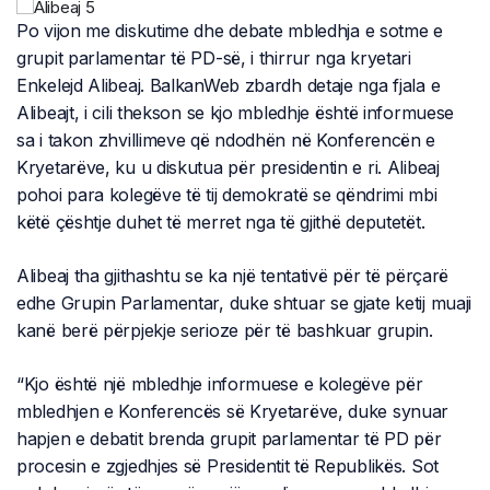
Po vijon me diskutime dhe debate mbledhja e sotme e
grupit parlamentar të PD-së, i thirrur nga kryetari
Enkelejd Alibeaj. BalkanWeb zbardh detaje nga fjala e
Alibeajt, i cili thekson se kjo mbledhje është informuese
sa i takon zhvillimeve që ndodhën në Konferencën e
Kryetarëve, ku u diskutua për presidentin e ri. Alibeaj
pohoi para kolegëve të tij demokratë se qëndrimi mbi
këtë çështje duhet të merret nga të gjithë deputetët.
Alibeaj tha gjithashtu se ka një tentativë për të përçarë
edhe Grupin Parlamentar, duke shtuar se gjate ketij muaji
kanë berë përpjekje serioze për të bashkuar grupin.
“Kjo është një mbledhje informuese e kolegëve për
mbledhjen e Konferencës së Kryetarëve, duke synuar
hapjen e debatit brenda grupit parlamentar të PD për
procesin e zgjedhjes së Presidentit të Republikës. Sot