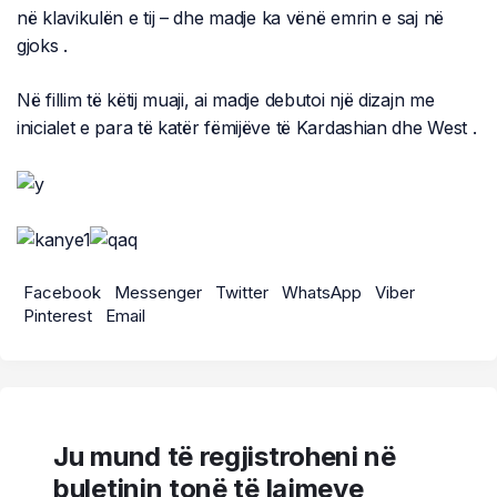
në klavikulën e tij – dhe madje ka vënë emrin e saj në
gjoks .
Në fillim të këtij muaji, ai madje debutoi një dizajn me
inicialet e para të katër fëmijëve të Kardashian dhe West .
Facebook
Messenger
Twitter
WhatsApp
Viber
Pinterest
Email
Ju mund të regjistroheni në
buletinin tonë të lajmeve