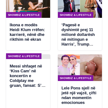
SHOWBIZ & LIFESTYLE
SHOWBIZ & LIFESTYLE
Ikona e modës
‘Pagesë e
Heidi Klum rrëfen:
dyshimtë prej 11
karrierë, nënë dhe
milionë dollarësh
rikthim në ekran
në mitingun e
Harris’, Trump
kërkon ndjekje
penale për
SHOWBIZ & LIFESTYLE
Beyonce
Messi shfaqet në
‘Kiss Cam’ në
koncertin e
SHOWBIZ & LIFESTYLE
Coldplay me
gruan, fansat: S’ka
Lele Pons sjell në
asgjë për të
jetë një vajzë, çifti
fshehur
ndan momentin
emocionues