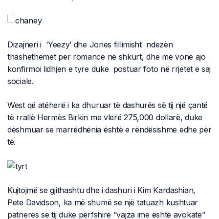
Dizajneri i ‘Yeezy’ dhe Jones fillimisht ndezën
thashethemet për romancë në shkurt, dhe më vonë ajo
konfirmoi lidhjen e tyre duke postuar foto në rrjetet e saj
sociale.
West që atëherë i ka dhuruar të dashurës së tij një çantë
të rrallë Hermès Birkin me vlerë 275,000 dollarë, duke
dëshmuar se marrëdhënia është e rëndësishme edhe për
të.
Kujtojmë se gjithashtu dhe i dashuri i Kim Kardashian,
Pete Davidson, ka më shumë se një tatuazh kushtuar
patneres së tij duke përfshirë “vajza ime është avokate”