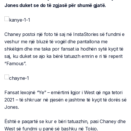
Jones duket se do të zgjasë për shumë gjatë.
Chaney postoi një foto të saj në InstaStories së fundmi e
veshur me një bluzë të vogël dhe pantallona me
shkëlqim dhe me taka por fansat ia hodhën sytë kyçit të
saj, ku duket se ajo ka bërë tatuazh emrin e ri të reperit
“Famous”.
Fansat lexojnë “Ye” – emërtimi ligjor i West që nga tetori
2021 – të shkruar në pjesën e jashtme të kyçit të dorës së
Jones.
Është e paqartë se kur e bëri tatuazhin, pasi Chaney dhe
West së fundmi u panë së bashku në Tokio.