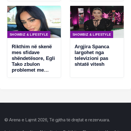
SHOWBIZ & LIFESTYLE
SHOWBIZ & LIFESTYLE
Rikthim në skenë
Argjira Spanca
mes sfidave
largohet nga
shëndetësore, Egli
televizioni pas
Tako zbulon
shtatë vitesh
problemet me
zërin
© Arena e Lajmit 2026, Të gjitha të drejtat e rezervuara.