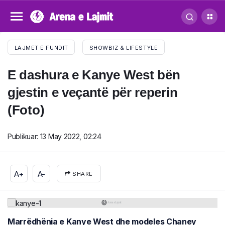
LAJMET E FUNDIT
SHOWBIZ & LIFESTYLE
E dashura e Kanye West bën
gjestin e veçantë për reperin
(Foto)
Publikuar:
13 May 2022, 02:24
A+
A-
SHARE
Marrëdhënia e Kanye West dhe modeles Chaney