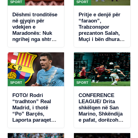
SPORT
SPORT
Dëshmi tronditëse
Pritje e denjë për
në gjyqin për
“faraon”,
vdekjen e
Trabzonspor
Maradonës: Nuk
prezanton Salah,
ngrihej nga shtrati.
Muçi i bën dhuratë
Nuk donte të
numrin 10-të
hante, kishte
(VIDEO)
hequr dorë
SPORT
SPORT
FOTO/ Rodri
CONFERENCE
“tradhton” Real
LEAGUE/ Drita
Madrid, i thotë
shkëlqen në San
“Po” Barçës,
Marino, Shkëndija
Laporta paraqet
e pafat, dorëzohet
ofertën e parë
në fund (VIDEO)
zyrtare