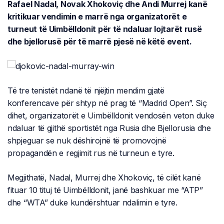
Rafael Nadal, Novak Xhokoviç dhe Andi Murrej kanë
kritikuar vendimin e marrë nga organizatorët e
turneut të Uimbëlldonit për të ndaluar lojtarët rusë
dhe bjellorusë për të marrë pjesë në këtë event.
Të tre tenistët ndanë të njëjtin mendim gjatë
konferencave për shtyp në prag të “Madrid Open”. Siç
dihet, organizatorët e Uimbëlldonit vendosën veton duke
ndaluar të gjithë sportistët nga Rusia dhe Bjellorusia dhe
shpjeguar se nuk dëshirojnë të promovojnë
propagandën e regjimit rus në turneun e tyre.
Megjithatë, Nadal, Murrej dhe Xhokoviç, të cilët kanë
fituar 10 tituj të Uimbëlldonit, janë bashkuar me “ATP”
dhe “WTA” duke kundërshtuar ndalimin e tyre.