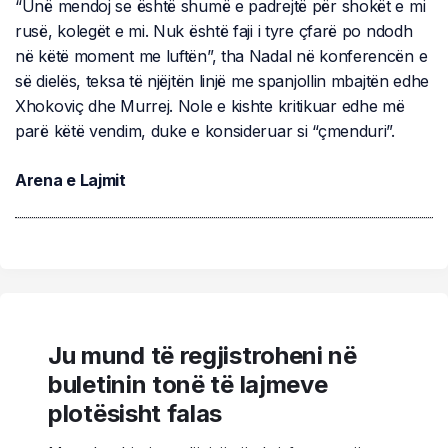
“Unë mendoj se është shumë e padrejtë për shokët e mi
rusë, kolegët e mi. Nuk është faji i tyre çfarë po ndodh
në këtë moment me luftën”, tha Nadal në konferencën e
së dielës, teksa të njëjtën linjë me spanjollin mbajtën edhe
Xhokoviç dhe Murrej. Nole e kishte kritikuar edhe më
parë këtë vendim, duke e konsideruar si “çmenduri”.
Arena e Lajmit
Ju mund të regjistroheni në
buletinin tonë të lajmeve
plotësisht falas