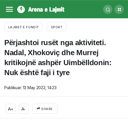
LAJMET E FUNDIT
SPORT
Përjashtoi rusët nga aktiviteti.
Nadal, Xhokoviç dhe Murrej
kritikojnë ashpër Uimbëlldonin:
Nuk është faji i tyre
Publikuar:
13 May 2022, 14:23
A+
A-
SHARE