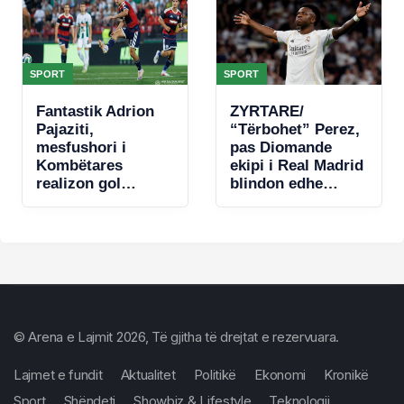
SPORT
SPORT
Fantastik Adrion
ZYRTARE/
Pajaziti,
“Tërbohet” Perez,
mesfushori i
pas Diomande
Kombëtares
ekipi i Real Madrid
realizon gol
blindon edhe
spektakolar në
Vinicius jr
Conference
League (VIDEO)
© Arena e Lajmit 2026, Të gjitha të drejtat e rezervuara.
Lajmet e fundit
Aktualitet
Politikë
Ekonomi
Kronikë
Sport
Shëndeti
Showbiz & Lifestyle
Teknologji