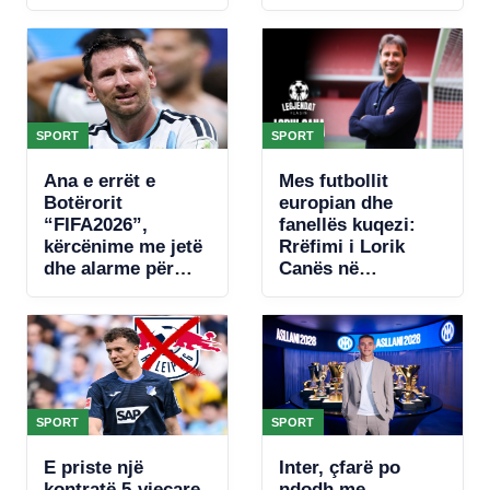
SPORT
SPORT
Ana e errët e
Mes futbollit
Botërorit
europian dhe
“FIFA2026”,
fanellës kuqezi:
kërcënime me jetë
Rrëfimi i Lorik
dhe alarme për
Canës në
bombë, zbulohet
“Legjendat flasin”
plani për të vrarë
Leo Messin
SPORT
SPORT
E priste një
Inter, çfarë po
kontratë 5-vjeçare,
ndodh me