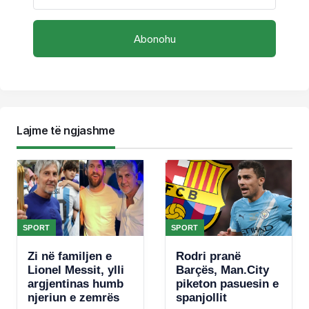
Lajme të ngjashme
SPORT
SPORT
Zi në familjen e
Rodri pranë
Lionel Messit, ylli
Barçës, Man.City
argjentinas humb
piketon pasuesin e
njeriun e zemrës
spanjollit