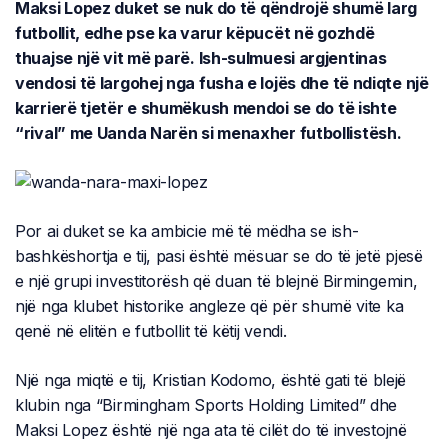
Maksi Lopez duket se nuk do të qëndrojë shumë larg
futbollit, edhe pse ka varur këpucët në gozhdë
thuajse një vit më parë. Ish-sulmuesi argjentinas
vendosi të largohej nga fusha e lojës dhe të ndiqte një
karrierë tjetër e shumëkush mendoi se do të ishte
“rival” me Uanda Narën si menaxher futbollistësh.
Por ai duket se ka ambicie më të mëdha se ish-
bashkëshortja e tij, pasi është mësuar se do të jetë pjesë
e një grupi investitorësh që duan të blejnë Birmingemin,
një nga klubet historike angleze që për shumë vite ka
qenë në elitën e futbollit të këtij vendi.
Një nga miqtë e tij, Kristian Kodomo, është gati të blejë
klubin nga “Birmingham Sports Holding Limited” dhe
Maksi Lopez është një nga ata të cilët do të investojnë