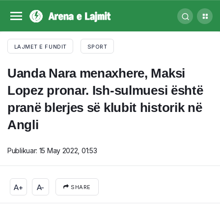
LAJMET E FUNDIT
SPORT
Uanda Nara menaxhere, Maksi
Lopez pronar. Ish-sulmuesi është
pranë blerjes së klubit historik në
Angli
Publikuar:
15 May 2022, 01:53
A+
A-
SHARE