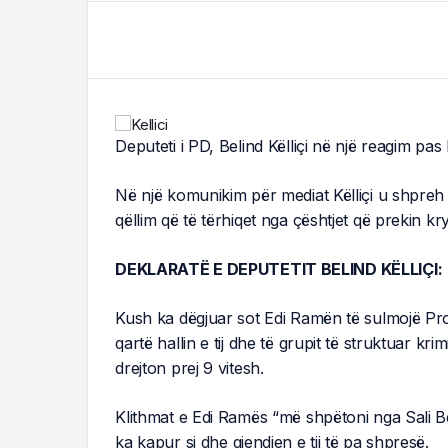
Deputeti i PD, Belind Këlliçi në një reagim pas
Në një komunikim për mediat Këlliçi u shpreh 
qëllim që të tërhiqet nga çështjet që prekin kry
DEKLARATË E DEPUTETIT BELIND KËLLIÇI:
Kush ka dëgjuar sot Edi Ramën të sulmojë P
qartë hallin e tij dhe të grupit të struktuar kr
drejton prej 9 vitesh.
Klithmat e Edi Ramës “më shpëtoni nga Sali 
ka kapur si dhe gjendjen e tij të pa shpresë.