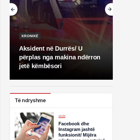
KRONIKË
Aksident në Durrës/ U
përplas nga makina ndërron
jetë këmbësori
Të ndryshme
15:23
Facebook dhe
Instagram jashtë
funksionit/ Mijëra