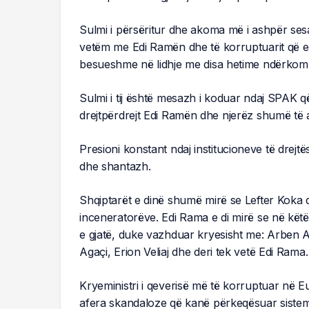
Sulmi i përsëritur dhe akoma më i ashpër se
vetëm me Edi Ramën dhe të korruptuarit që e 
besueshme në lidhje me disa hetime ndërkombët
Sulmi i tij është mesazh i koduar ndaj SPAK që
drejtpërdrejt Edi Ramën dhe njerëz shumë të afë
Presioni konstant ndaj institucioneve të drej
dhe shantazh.
Shqiptarët e dinë shumë mirë se Lefter Koka d
inceneratorëve. Edi Rama e di mirë se në kët
e gjatë, duke vazhduar kryesisht me: Arben 
Agaçi, Erion Veliaj dhe deri tek vetë Edi Rama.
Kryeministri i qeverisë më të korruptuar në 
afera skandaloze që kanë përkeqësuar siste