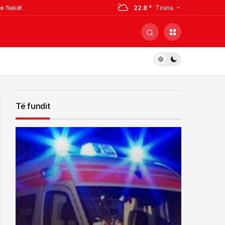
e flakët
22.8 °
Tirana
Sopotit, Besnik Çota
gjarja
ë Dibër
Të fundit