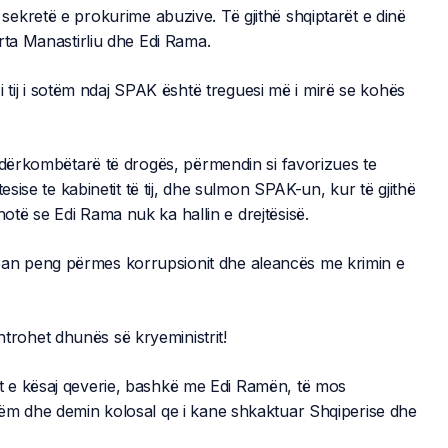
ekretë e prokurime abuzive. Të gjithë shqiptarët e dinë
rta Manastirliu dhe Edi Rama.
 tij i sotëm ndaj SPAK është treguesi më i mirë se kohës
ndërkombëtarë të drogës, përmendin si favorizues te
esise te kabinetit të tij, dhe sulmon SPAK-un, kur të gjithë
thotë se Edi Rama nuk ka hallin e drejtësisë.
 mban peng përmes korrupsionit dhe aleancës me krimin e
shtrohet dhunës së kryeministrit!
arët e kësaj qeverie, bashkë me Edi Ramën, të mos
hëm dhe demin kolosal qe i kane shkaktuar Shqiperise dhe