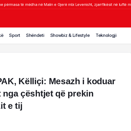
e përmasa të mëdha në Malin e Gjerë mbi Levenisht, zjarrfikësit në luftë m
ër i madh i futbollit librazhdas, ndërron jetë ish-kapiteni dhe ish-trajneri i 
Durrës/ U përplas nga makina ndërron jetë këmbësori
ihet nga flakët makina në Tiranë, shkrumbohet nga zjarri. Pamje nga vendn
kë
Sport
Shëndeti
Showbiz & Lifestyle
Teknologji
t me shpejtësi/ Rrezikohen disa banesa, situata kritike në fshatin Pocest n
AK, Këlliçi: Mesazh i koduar
t nga çështjet që prekin
 e tij