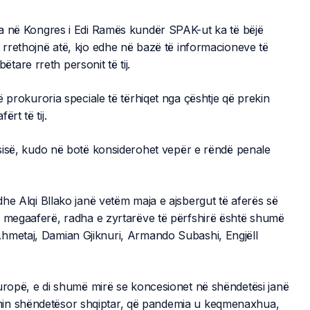
sa në Kongres i Edi Ramës kundër SPAK-ut ka të bëjë
rrethojnë atë, kjo edhe në bazë të informacioneve të
are rreth personit të tij.
 prokuroria speciale të tërhiqet nga çështje që prekin
rt të tij.
tësisë, kudo në botë konsiderohet vepër e rëndë penale
he Alqi Bllako janë vetëm maja e ajsbergut të aferës së
ë megaaferë, radha e zyrtarëve të përfshirë është shumë
Ahmetaj, Damian Gjiknuri, Armando Subashi, Engjëll
Europë, e di shumë mirë se koncesionet në shëndetësi janë
min shëndetësor shqiptar, që pandemia u keqmenaxhua,