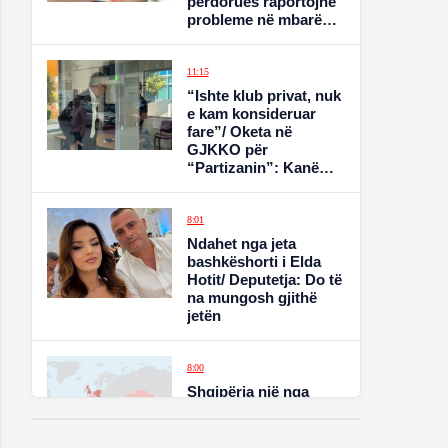
përdorues raportojnë
probleme në mbarë
botën
11:15
“Ishte klub privat, nuk
e kam konsideruar
fare”/ Oketa në
GJKKO për
“Partizanin”: Kanë
kaluar 18 vite! Shumë
kompetenca i
delegoja, por…
8:01
Ndahet nga jeta
bashkëshorti i Elda
Hotit/ Deputetja: Do të
na mungosh gjithë
jetën
8:00
Shqipëria një nga
vendet kryesore të
tranzitit të heroinës në
Europë, dyfishohet