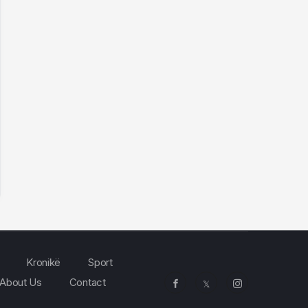
Kronikë
Sport
About Us
Contact