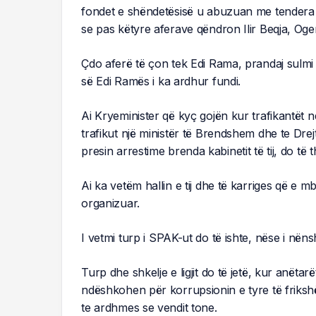
fondet e shëndetësisë u abuzuan me tendera s
se pas këtyre aferave qëndron Ilir Beqja, Oge
Çdo aferë të çon tek Edi Rama, prandaj sulmi i
së Edi Ramës i ka ardhur fundi.
Ai Kryeminister që kyç gojën kur trafikantët 
trafikut një ministër të Brendshem dhe te Drejt
presin arrestime brenda kabinetit të tij, do të 
Ai ka vetëm hallin e tij dhe të karriges që e
organizuar.
I vetmi turp i SPAK-ut do të ishte, nëse i nën
Turp dhe shkelje e ligjit do të jetë, kur anët
ndëshkohen për korrupsionin e tyre të friks
te ardhmes se vendit tone.