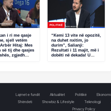
POLITIKË
kan i ri me qasje
“Kemi 13 vite në opozitë,
e, sjell vetëm
na duhet nxitim, jo
 Arbër Hitaj: Mes
durim”, Salianji:
s së tij dhe qasjes
Rezultati i 11 majit, më i
ishës, zgjedh
dobëti në dekada! U
in. Në Kavajë
gabua me listat e
 se…
deputetëve dhe…
Lajmet e fundit
Aktualitet
Politikë
Ekonomi
Shëndeti
Showbiz & Lifestyle
Teknologji
Privacy Policy