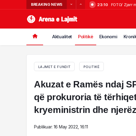
BREAKING NEWS
23:10
FOTO/ Zjarr m
23:04
Shuhet një em
22:48
Aksident në 
22:15
VIDEO/ Përfsh
Aktualitet
Politikë
Ekonomi
Kroni
21:53
Zjarri përhape
LAJMET E FUNDIT
POLITIKË
Akuzat e Ramës ndaj SP
që prokuroria të tërhiqe
kryeministrin dhe njerëzit
Publikuar:
16 May 2022, 16:11