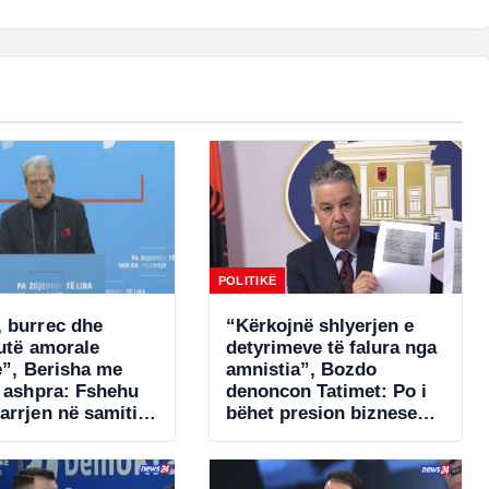
POLITIKË
 burrec dhe
“Kërkojnë shlyerjen e
tutë amorale
detyrimeve të falura nga
e”, Berisha me
amnistia”, Bozdo
ë ashpra: Fshehu
denoncon Tatimet: Po i
arrjen në samitin
bëhet presion bizneseve.
një!
Ministria e Financave
s’ka miratuar aktet
nënligjore!