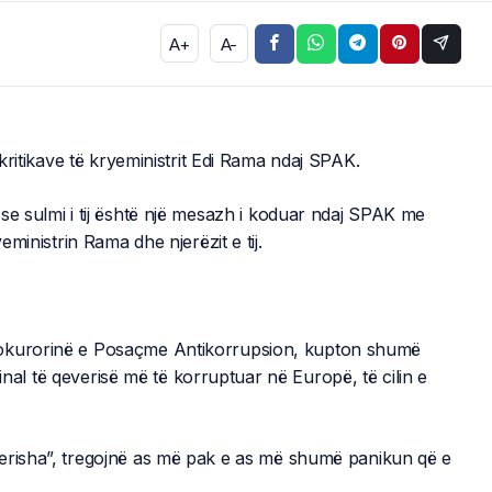
A+
A-
 kritikave të kryeministrit Edi Rama ndaj SPAK.
se sulmi i tij është një mesazh i koduar ndaj SPAK me
eministrin Rama dhe njerëzit e tij.
rokurorinë e Posaçme Antikorrupsion, kupton shumë
iminal të qeverisë më të korruptuar në Europë, të cilin e
Berisha”, tregojnë as më pak e as më shumë panikun që e