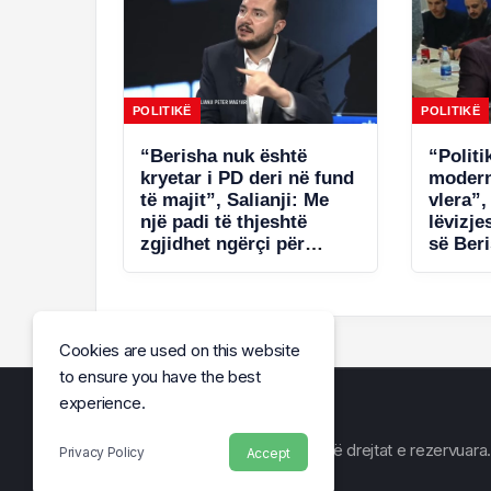
POLITIKË
POLITIKË
“Berisha nuk është
“Politi
kryetar i PD deri në fund
modern
të majit”, Salianji: Me
vlera”,
një padi të thjeshtë
lëvizje
zgjidhet ngërçi për
së Ber
statutin, por s’ia jap këtë
Salianj
avantazh Ramës (VIDEO)
tregoi
Cookies are used on this website
to ensure you have the best
experience.
© Arena e Lajmit 2026, Të gjitha të drejtat e rezervuara.
Privacy Policy
Accept