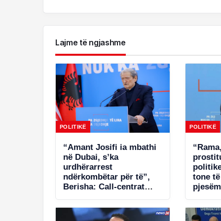
Lajme të ngjashme
POLITIKË
POLITIKË
“Amant Josifi ia mbathi
“Rama,
në Dubai, s’ka
prosti
urdhërarrest
politik
ndërkombëtar për të”,
tone t
Berisha: Call-centrat
pjesëm
plaçkitës janë fenomeni
në Spa
më kriminal në Shqipëri