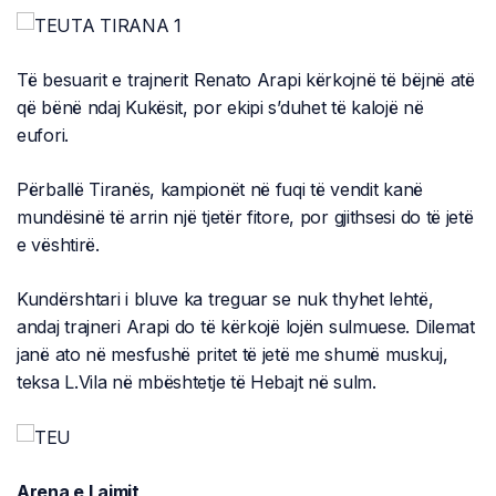
Të besuarit e trajnerit Renato Arapi kërkojnë të bëjnë atë
që bënë ndaj Kukësit, por ekipi s’duhet të kalojë në
eufori.
Përballë Tiranës, kampionët në fuqi të vendit kanë
mundësinë të arrin një tjetër fitore, por gjithsesi do të jetë
e vështirë.
Kundërshtari i bluve ka treguar se nuk thyhet lehtë,
andaj trajneri Arapi do të kërkojë lojën sulmuese. Dilemat
janë ato në mesfushë pritet të jetë me shumë muskuj,
teksa L.Vila në mbështetje të Hebajt në sulm.
Arena e Lajmit