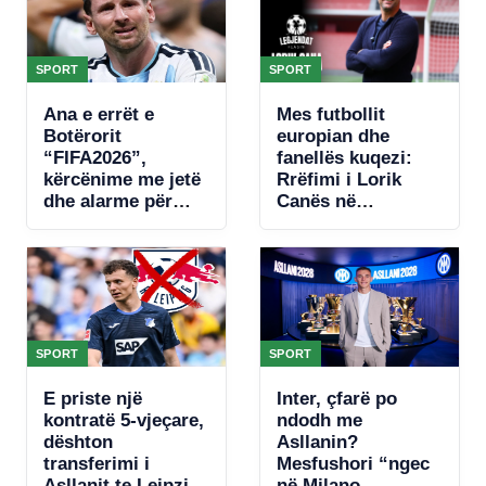
SPORT
SPORT
Ana e errët e
Mes futbollit
Botërorit
europian dhe
“FIFA2026”,
fanellës kuqezi:
kërcënime me jetë
Rrëfimi i Lorik
dhe alarme për
Canës në
bombë, zbulohet
“Legjendat flasin”
plani për të vrarë
Leo Messin
SPORT
SPORT
E priste një
Inter, çfarë po
kontratë 5-vjeçare,
ndodh me
dështon
Asllanin?
transferimi i
Mesfushori “ngec
Asllanit te Leipzig,
në Milano,