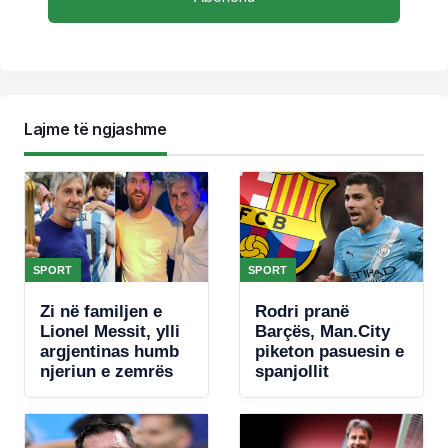
Lajme të ngjashme
SPORT
SPORT
Zi në familjen e
Rodri pranë
Lionel Messit, ylli
Barçës, Man.City
argjentinas humb
piketon pasuesin e
njeriun e zemrës
spanjollit