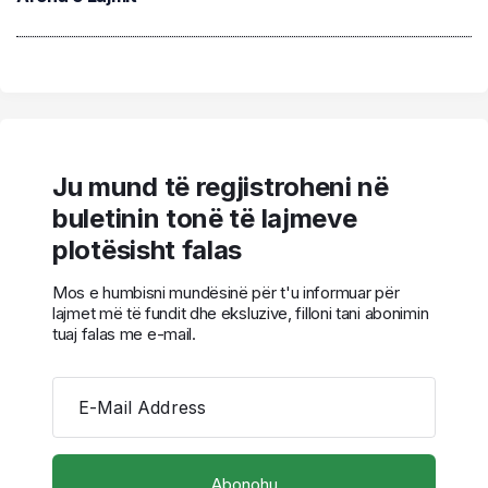
Ju mund të regjistroheni në
buletinin tonë të lajmeve
plotësisht falas
Mos e humbisni mundësinë për t'u informuar për
lajmet më të fundit dhe eksluzive, filloni tani abonimin
tuaj falas me e-mail.
E-Mail Address