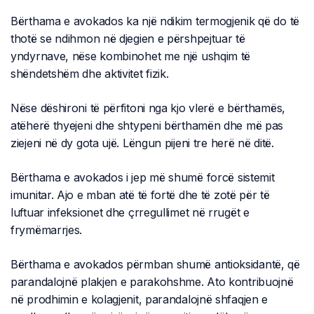
Bërthama e avokados ka një ndikim termogjenik që do të
thotë se ndihmon në djegien e përshpejtuar të
yndyrnave, nëse kombinohet me një ushqim të
shëndetshëm dhe aktivitet fizik.
Nëse dëshironi të përfitoni nga kjo vlerë e bërthamës,
atëherë thyejeni dhe shtypeni bërthamën dhe më pas
ziejeni në dy gota ujë. Lëngun pijeni tre herë në ditë.
Bërthama e avokados i jep më shumë forcë sistemit
imunitar. Ajo e mban atë të fortë dhe të zotë për të
luftuar infeksionet dhe çrregullimet në rrugët e
frymëmarrjes.
Bërthama e avokados përmban shumë antioksidantë, që
parandalojnë plakjen e parakohshme. Ato kontribuojnë
në prodhimin e kolagjenit, parandalojnë shfaqjen e