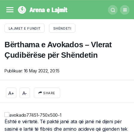
LAJMET E FUNDIT
SHËNDETI
Bërthama e Avokados – Vlerat
Çudibërëse për Shëndetin
Publikuar:
16 May 2022, 20:15
A+
A-
SHARE
Është e vërtetë. Të paktë janë ata që janë në dijeni për
sasinë e lartë të fibrës dhe amino acideve që gjenden tek