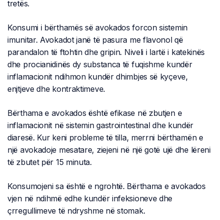
tretës.
Konsumi i bërthamës së avokados forcon sistemin
imunitar. Avokadot janë të pasura me flavonol që
parandalon të ftohtin dhe gripin. Niveli i lartë i katekinës
dhe procianidinës dy substanca të fuqishme kundër
inflamacionit ndihmon kundër dhimbjes së kyçeve,
enjtjeve dhe kontraktimeve.
Bërthama e avokados është efikase në zbutjen e
inflamacionit në sistemin gastrointestinal dhe kundër
diaresë. Kur keni probleme të tilla, merrni bërthamën e
një avokadoje mesatare, ziejeni në një gotë ujë dhe lëreni
të zbutet për 15 minuta.
Konsumojeni sa është e ngrohtë. Bërthama e avokados
vjen në ndihmë edhe kundër infeksioneve dhe
çrregullimeve të ndryshme në stomak.