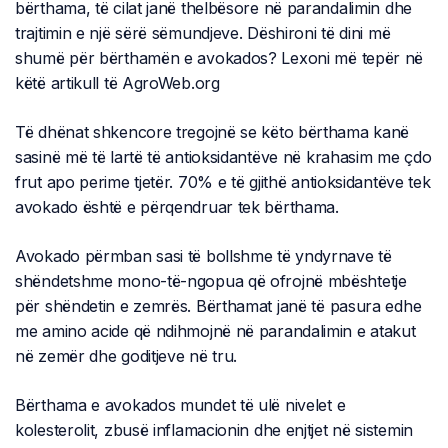
bërthama, të cilat janë thelbësore në parandalimin dhe
trajtimin e një sërë sëmundjeve. Dëshironi të dini më
shumë për bërthamën e avokados? Lexoni më tepër në
këtë artikull të AgroWeb.org
Të dhënat shkencore tregojnë se këto bërthama kanë
sasinë më të lartë të antioksidantëve në krahasim me çdo
frut apo perime tjetër. 70% e të gjithë antioksidantëve tek
avokado është e përqendruar tek bërthama.
Avokado përmban sasi të bollshme të yndyrnave të
shëndetshme mono-të-ngopua që ofrojnë mbështetje
për shëndetin e zemrës. Bërthamat janë të pasura edhe
me amino acide që ndihmojnë në parandalimin e atakut
në zemër dhe goditjeve në tru.
Bërthama e avokados mundet të ulë nivelet e
kolesterolit, zbusë inflamacionin dhe enjtjet në sistemin