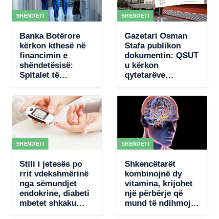
SHËNDETI
SHËNDETI
Banka Botërore
Gazetari Osman
kërkon kthesë në
Stafa publikon
financimin e
dokumentin: QSUT
shëndetësisë:
u kërkon
Spitalet të
qytetarëve
paguhen sipas
donacione për
rezultateve
pajisje mjekësore,
qeveria akordon 4
mln € për
koncertin e Kanye
West
SHËNDETI
SHËNDETI
Stili i jetesës po
Shkencëtarët
rrit vdekshmërinë
kombinojnë dy
nga sëmundjet
vitamina, krijohet
endokrine, diabeti
një përbërje që
mbetet shkaku
mund të ndihmojë
kryesor
rigjenerimin e