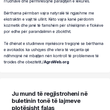
rrudhave dhe përmirësojnë paraqitjen e lëkurës.
Bërthama përmban vajra natyralë të ngjashme me
ekstraktin e vajit të ullirit. Këto vajra kanë përdorim
kozmetik dhe janë të famshëm për shkëlqimin e flokëve
por edhe për parandalimin e zbokthit.
Të dhënat e studimeve mjekësore tregojnë se bërthama
e avokados ka ushqyes dhe vlera të veçanta që
ndihmojnë në mbajtjen nën kontroll të problemeve të
tiroides dhe obezitetit./
AgroWeb.org
Ju mund të regjistroheni në
buletinin tonë të lajmeve
plotësisht falas