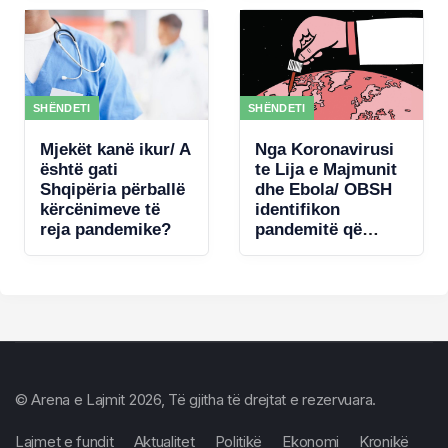
trurit
SHËNDETI
SHËNDETI
Mjekët kanë ikur/ A
Nga Koronavirusi
është gati
te Lija e Majmunit
Shqipëria përballë
dhe Ebola/ OBSH
kërcënimeve të
identifikon
reja pandemike?
pandemitë që
mund të
kërcënojnë
Europën
© Arena e Lajmit 2026, Të gjitha të drejtat e rezervuara.
Lajmet e fundit
Aktualitet
Politikë
Ekonomi
Kronikë