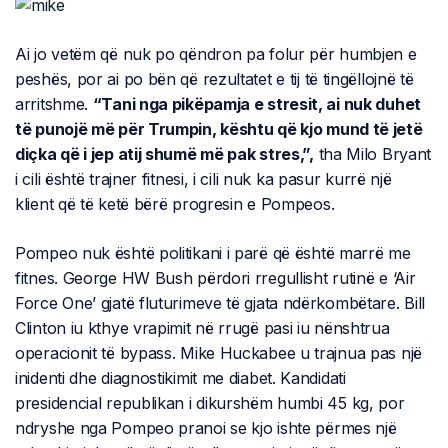
Ai jo vetëm që nuk po qëndron pa folur për humbjen e
peshës, por ai po bën që rezultatet e tij të tingëllojnë të
arritshme.
“Tani nga pikëpamja e stresit, ai nuk duhet
të punojë më për Trumpin, kështu që kjo mund të jetë
diçka që i jep atij shumë më pak stres,”,
tha Milo Bryant
i cili është trajner fitnesi, i cili nuk ka pasur kurrë një
klient që të ketë bërë progresin e Pompeos.
Pompeo nuk është politikani i parë që është marrë me
fitnes. George HW Bush përdori rregullisht rutinë e ‘Air
Force One’ gjatë fluturimeve të gjata ndërkombëtare. Bill
Clinton iu kthye vrapimit në rrugë pasi iu nënshtrua
operacionit të bypass. Mike Huckabee u trajnua pas një
inidenti dhe diagnostikimit me diabet. Kandidati
presidencial republikan i dikurshëm humbi 45 kg, por
ndryshe nga Pompeo pranoi se kjo ishte përmes një