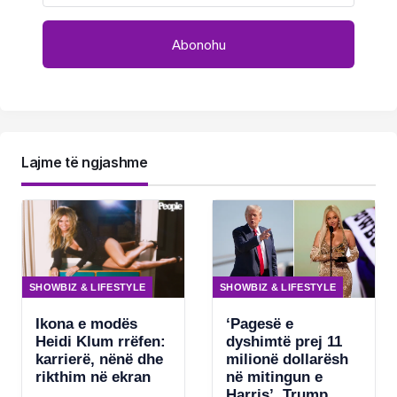
Lajme të ngjashme
SHOWBIZ & LIFESTYLE
SHOWBIZ & LIFESTYLE
Ikona e modës
‘Pagesë e
Heidi Klum rrëfen:
dyshimtë prej 11
karrierë, nënë dhe
milionë dollarësh
rikthim në ekran
në mitingun e
Harris’, Trump