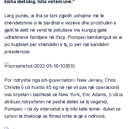
kisha dietolog. Isha vetëm unë.”
Larg punës, ai tha se tani zgjedh ushqime më të
shëndetshme si të bardhat e vezëve dhe proshutën e
gjelit të detit në vend të petullave me kunguj gjatë
udhëtimeve familjare në Ihop. Pompeo këmbënguli se ai
po kujdeset për shëndetin e tij, jo për një kandidim
presidencial.
Por ndryshe nga ish-guvernatori i New Jersey, Chris
Christie (i cili humbi 45 kg në një vit pas një operacioni)
ose kryetari i bashkisë së New York, Eric Adams, (i cili ia
atribuoi ndryshimin në peshë dietës së tij vegane),
Pompeo – në dy intervistat e tij mbi këtë temë– duket se
synon të theksojë se fitnesi ishte ai që e ndihmoi.