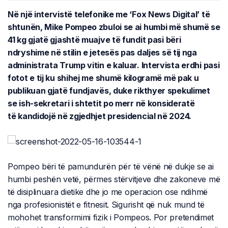
Në një intervistë telefonike me ‘Fox News Digital’ të
shtunën, Mike Pompeo zbuloi se ai humbi më shumë se
41 kg gjatë gjashtë muajve të fundit pasi bëri
ndryshime në stilin e jetesës pas daljes së tij nga
administrata Trump vitin e kaluar. Intervista erdhi pasi
fotot e tij ku shihej me shumë kilogramë më pak u
publikuan gjatë fundjavës, duke rikthyer spekulimet
se ish-sekretari i shtetit po merr në konsideratë
të kandidojë në zgjedhjet presidencial në 2024.
Pompeo bëri të pamundurën për të vënë në dukje se ai
humbi peshën vetë, përmes stërvitjeve dhe zakoneve më
të disiplinuara dietike dhe jo me operacion ose ndihmë
nga profesionistët e fitnesit. Sigurisht që nuk mund të
mohohet transformimi fizik i Pompeos. Por pretendimet