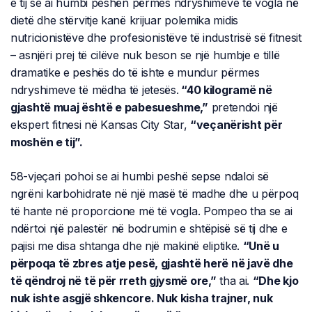
e tij se ai humbi peshën përmes ndryshimeve të vogla në
dietë dhe stërvitje kanë krijuar polemika midis
nutricionistëve dhe profesionistëve të industrisë së fitnesit
– asnjëri prej të cilëve nuk beson se një humbje e tillë
dramatike e peshës do të ishte e mundur përmes
ndryshimeve të mëdha të jetesës.
“40 kilogramë në
gjashtë muaj është e pabesueshme,”
pretendoi një
ekspert fitnesi në Kansas City Star,
“veçanërisht për
moshën e tij”.
58-vjeçari pohoi se ai humbi peshë sepse ndaloi së
ngrëni karbohidrate në një masë të madhe dhe u përpoq
të hante në proporcione më të vogla. Pompeo tha se ai
ndërtoi një palestër në bodrumin e shtëpisë së tij dhe e
pajisi me disa shtanga dhe një makinë eliptike.
“Unë u
përpoqa të zbres atje pesë, gjashtë herë në javë dhe
të qëndroj në të për rreth gjysmë ore,”
tha ai.
“Dhe kjo
nuk ishte asgjë shkencore. Nuk kisha trajner, nuk