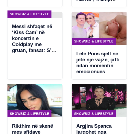
kërkon ndjekje
penale për
SHOWBIZ & LIFESTYLE
Beyonce
Messi shfaqet në
‘Kiss Cam’ në
koncertin e
SHOWBIZ & LIFESTYLE
Coldplay me
gruan, fansat: S’ka
Lele Pons sjell në
asgjë për të
jetë një vajzë, çifti
fshehur
ndan momentin
emocionues
SHOWBIZ & LIFESTYLE
SHOWBIZ & LIFESTYLE
Rikthim në skenë
Argjira Spanca
mes sfidave
largohet nga