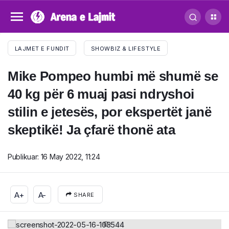
LAJMET E FUNDIT
SHOWBIZ & LIFESTYLE
Mike Pompeo humbi më shumë se
40 kg për 6 muaj pasi ndryshoi
stilin e jetesës, por ekspertët janë
skeptikë! Ja çfarë thonë ata
Publikuar:
16 May 2022, 11:24
A+
A-
SHARE