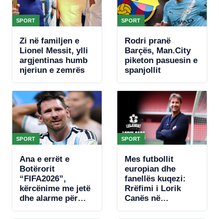
SPORT
SPORT
Zi në familjen e
Rodri pranë
Lionel Messit, ylli
Barçës, Man.City
argjentinas humb
piketon pasuesin e
njeriun e zemrës
spanjollit
SPORT
SPORT
Ana e errët e
Mes futbollit
Botërorit
europian dhe
“FIFA2026”,
fanellës kuqezi:
kërcënime me jetë
Rrëfimi i Lorik
dhe alarme për
Canës në
bombë, zbulohet
“Legjendat flasin”
plani për të vrarë