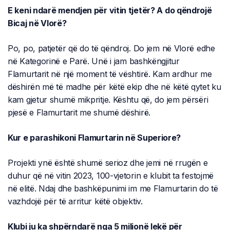
E keni ndarë mendjen për vitin tjetër? A do qëndrojë
Bicaj në Vlorë?
Po, po, patjetër që do të qëndroj. Do jem në Vlorë edhe
në Kategorinë e Parë. Unë i jam bashkëngjitur
Flamurtarit në një moment të vështirë. Kam ardhur me
dëshirën më të madhe për këtë ekip dhe në këtë qytet ku
kam gjetur shumë mikpritje. Kështu që, do jem përsëri
pjesë e Flamurtarit me shumë dëshirë.
Kur e parashikoni Flamurtarin në Superiore?
Projekti ynë është shumë serioz dhe jemi në rrugën e
duhur që në vitin 2023, 100-vjetorin e klubit ta festojmë
në elitë. Ndaj dhe bashkëpunimi im me Flamurtarin do të
vazhdojë për të arritur këtë objektiv.
Klubi ju ka shpërndarë nga 5 milionë lekë për