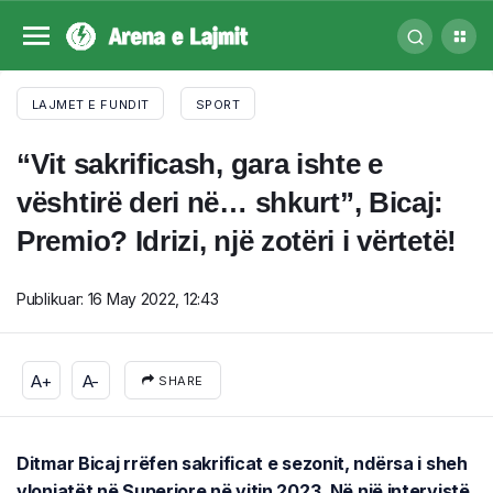
LAJMET E FUNDIT
SPORT
“Vit sakrificash, gara ishte e
vështirë deri në… shkurt”, Bicaj:
Premio? Idrizi, një zotëri i vërtetë!
Publikuar:
16 May 2022, 12:43
A+
A-
SHARE
Ditmar Bicaj rrëfen sakrificat e sezonit, ndërsa i sheh
vlonjatët në Superiore në vitin 2023. Në një intervistë