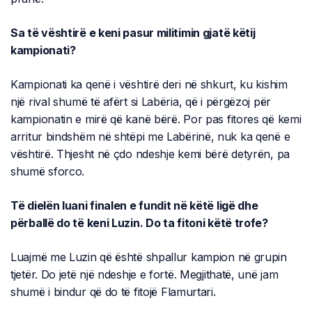
Sa të vështirë e keni pasur militimin gjatë këtij
kampionati?
Kampionati ka qenë i vështirë deri në shkurt, ku kishim
një rival shumë të afërt si Labëria, që i përgëzoj për
kampionatin e mirë që kanë bërë. Por pas fitores që kemi
arritur bindshëm në shtëpi me Labërinë, nuk ka qenë e
vështirë. Thjesht në çdo ndeshje kemi bërë detyrën, pa
shumë sforco.
Të dielën luani finalen e fundit në këtë ligë dhe
përballë do të keni Luzin. Do ta fitoni këtë trofe?
Luajmë me Luzin që është shpallur kampion në grupin
tjetër. Do jetë një ndeshje e fortë. Megjithatë, unë jam
shumë i bindur që do të fitojë Flamurtari.