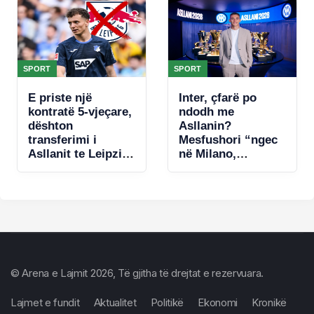
Leo Messin
SPORT
SPORT
E priste një
Inter, çfarë po
kontratë 5-vjeçare,
ndodh me
dështon
Asllanin?
transferimi i
Mesfushori “ngec
Asllanit te Leipzig,
në Milano,
zbulohet arsyeja
mungojnë ofertat
© Arena e Lajmit 2026, Të gjitha të drejtat e rezervuara.
Lajmet e fundit
Aktualitet
Politikë
Ekonomi
Kronikë