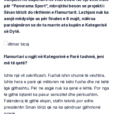
për “Panorama Sport”, mbrojtësi beson se projekti i
Sinan Idrizit do rikthimin e Flamurtarit. Lezhjani nuk ka
asnjë mëdyshje as për finalen e 8 majit, ndërsa
paralajmëron se do ta marrin ata kupën e Kategorisë
së Dytë.
Flamurtari u ngjit në Kategorinë e Parë tashmë, jeni
më të qetë?
Ishte një vit sakrificash. Fushat ishin shumë të vështira.
Ishte hera e parë që militonim në këto fusha dhe në këtë
ligë gjithashtu. Për ne asgjë nuk ka qenë e lehtë. Por nga
të gjithë lojtarët ka pasur seriozitet dhe përkushtim.
Falënderoj të gjithë ekipin, stafin teknik por edhe
presidentin Sinan Idrizi që na ka qëndruar gjithmonë
pranë.