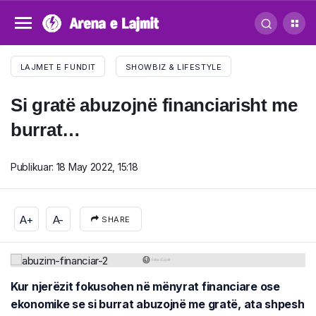
LAJMET E FUNDIT
SHOWBIZ & LIFESTYLE
Si gratë abuzojnë financiarisht me
burrat…
Publikuar:
18 May 2022, 15:18
A+
A-
SHARE
Kur njerëzit fokusohen në mënyrat financiare ose
ekonomike se si burrat abuzojnë me gratë, ata shpesh