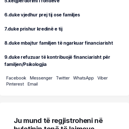
5.keqpërdorimi i fondeve
6.duke vjedhur prej tij ose familjes
7.duke prishur kredinë e tij
8.
duke mbajtur familjen të ngarkuar financiarisht
9.duke refuzuar të kontribuojë financiarisht për
familjen/Psikologjia
Facebook
Messenger
Twitter
WhatsApp
Viber
Pinterest
Email
Ju mund të regjistroheni në
buletinin tonë të lajmeve