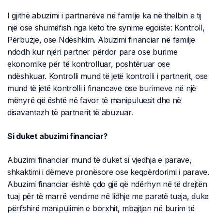
I gjithë abuzimi i partnerëve në familje ka në thelbin e tij
një ose shumëfish nga këto tre synime egoiste: Kontroll,
Përbuzje, ose Ndëshkim. Abuzimi financiar në familje
ndodh kur njëri partner përdor para ose burime
ekonomike për të kontrolluar, poshtëruar ose
ndëshkuar. Kontrolli mund të jetë kontrolli i partnerit, ose
mund të jetë kontrolli i financave ose burimeve në një
mënyrë që është në favor të manipuluesit dhe në
disavantazh të partnerit të abuzuar.
Si duket abuzimi financiar?
Abuzimi financiar mund të duket si vjedhja e parave,
shkaktimi i dëmeve pronësore ose keqpërdorimi i parave.
Abuzimi financiar është çdo gjë që ndërhyn në të drejtën
tuaj për të marrë vendime në lidhje me paratë tuaja, duke
përfshirë manipulimin e borxhit, mbajtjen në burim të