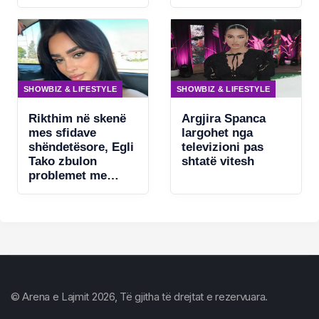
SHOWBIZ & LIFESTYLE
SHOWBIZ & LIFESTYLE
Rikthim në skenë
Argjira Spanca
mes sfidave
largohet nga
shëndetësore, Egli
televizioni pas
Tako zbulon
shtatë vitesh
problemet me
zërin
© Arena e Lajmit 2026, Të gjitha të drejtat e rezervuara.