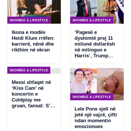
SHOWBIZ & LIFESTYLE
SHOWBIZ & LIFESTYLE
Ikona e modës
‘Pagesë e
Heidi Klum rrëfen:
dyshimtë prej 11
karrierë, nënë dhe
milionë dollarësh
rikthim në ekran
në mitingun e
Harris’, Trump
kërkon ndjekje
penale për
SHOWBIZ & LIFESTYLE
Beyonce
Messi shfaqet në
‘Kiss Cam’ në
koncertin e
SHOWBIZ & LIFESTYLE
Coldplay me
gruan, fansat: S’ka
Lele Pons sjell në
asgjë për të
jetë një vajzë, çifti
fshehur
ndan momentin
emocionues