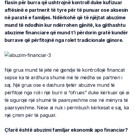
flasin për burra që ushtrojnë kontroll duke kufizuar
aftësinë e partnerit të tyre për të punuar ose aksesin
në paratë e familjes. Ndërkohë që të njëjtat abuzime
mund të ndodhin kur ndërrohen gjinitë, ka gjithashtu
abuzime financiare që mund t’i përdorin gratë kundër
burrave që përfitojnë nga rolet tradicionale gjinore.
Një grua mund të jetë në gjendje të kontrollojë financat
sepse ka të ardhura shumë më të mëdha se partneri i
saj. Një grua ose e dashura tjetër abuzive mund të
përfitojë nga roli i një burri si “ofrues” duke kërkuar që ai
të sigurojë një shumë të paarsyeshme ose në mënyra të
paarsyeshme. Nëse ai nuk i përmbush kërkesat e saj, ka
një çmim për të paguar.
Çfarë është abuzimi familjar ekonomik apo financiar?