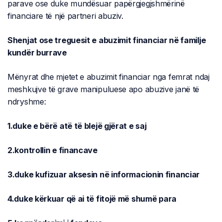
parave ose duke mundësuar papërgjegjshmërinë
financiare të një partneri abuziv.
Shenjat ose treguesit e abuzimit financiar në familje
kundër burrave
Mënyrat dhe mjetet e abuzimit financiar nga femrat ndaj
meshkujve të grave manipuluese apo abuzive janë të
ndryshme:
1.duke e bërë atë të blejë gjërat e saj
2.kontrollin e financave
3.duke kufizuar aksesin në informacionin financiar
4.duke kërkuar që ai të fitojë më shumë para