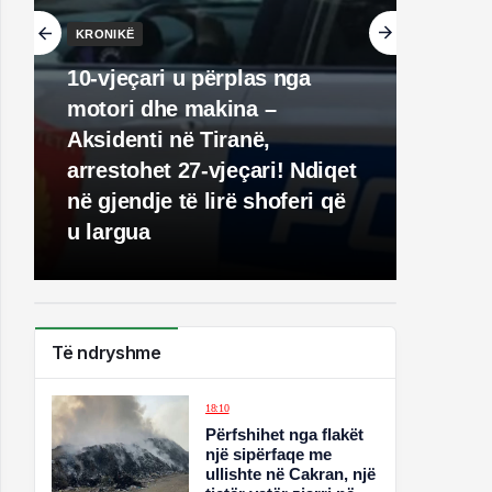
KRONIKË
10-vjeçari u përplas nga
motori dhe makina –
Aksidenti në Tiranë,
arrestohet 27-vjeçari! Ndiqet
në gjendje të lirë shoferi që
u largua
Të ndryshme
18:10
Përfshihet nga flakët
një sipërfaqe me
ullishte në Cakran, një