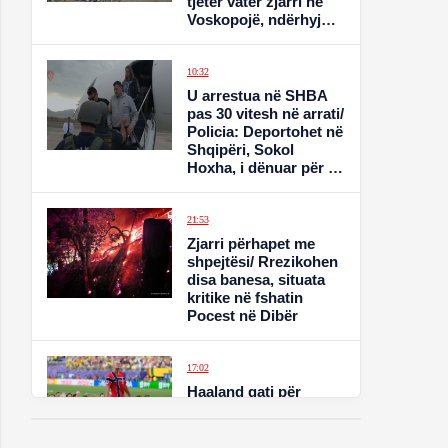
tjetër vatër zjarri në
Voskopojë, ndërhyjnë
ekipet zjarrfikëse
10:32
U arrestua në SHBA
pas 30 vitesh në arrati/
Policia: Deportohet në
Shqipëri, Sokol
Hoxha, i dënuar për 3
vrasje në Shqipëri dhe
në Belgjikë
21:53
Zjarri përhapet me
shpejtësi/ Rrezikohen
disa banesa, situata
kritike në fshatin
Pocest në Dibër
17:02
Haaland gati për
Anglinë: Janë favoritë,
por do tregojmë kush
jemi!