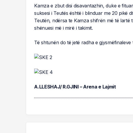
Kamza e zbut disi disavantazhin, duke e fituar
suksesi i Teutës është i blinduar me 20 pikë d
Teutën, ndërsa te Kamza shifrën më të lartë të
shënuesi më i mirë i takimit.
Të shtunën do të jetë radha e gjysmëfinaleve t
A.LLESHAJ/ R.GJINI – Arena e Lajmit