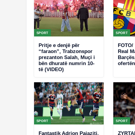
SPORT
SPORT
Pritje e denjë për
FOTO/ 
“faraon”, Trabzonspor
Real Ma
prezanton Salah, Muçi i
Barçës
bën dhuratë numrin 10-
ofertën
të (VIDEO)
SPORT
SPORT
Fantastik Adrion Pajaziti,
ZYRTAR