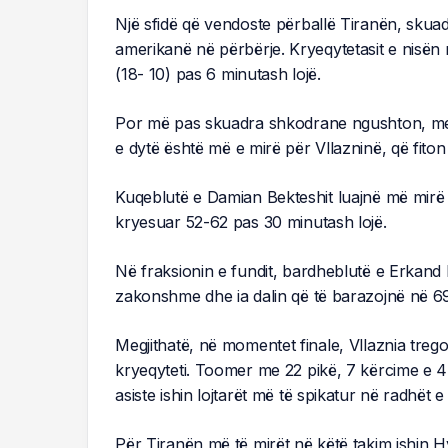
Një sfidë që vendoste përballë Tiranën, sku
amerikanë në përbërje. Kryeqytetasit e nisën 
(18- 10) pas 6 minutash lojë.
Por më pas skuadra shkodrane ngushton, me 
e dytë është më e mirë për Vllazninë, që fit
Kuqeblutë e Damian Bekteshit luajnë më mirë ed
kryesuar 52-62 pas 30 minutash lojë.
Në fraksionin e fundit, bardheblutë e Erkand 
zakonshme dhe ia dalin që të barazojnë në 69
Megjithatë, në momentet finale, Vllaznia trego
kryeqyteti. Toomer me 22 pikë, 7 kërcime e 4
asiste ishin lojtarët më të spikatur në radhët e
Për Tiranën më të mirët në këtë takim ishin H