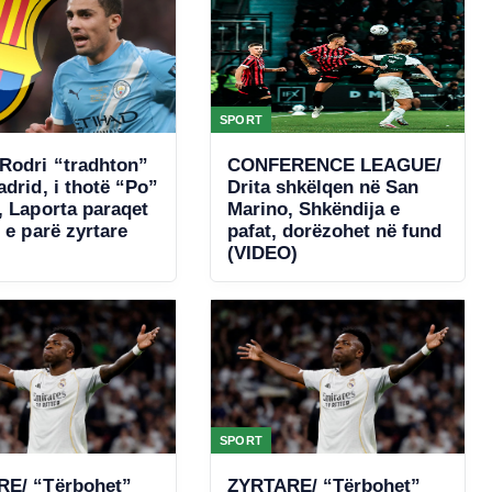
SPORT
Rodri “tradhton”
CONFERENCE LEAGUE/
drid, i thotë “Po”
Drita shkëlqen në San
, Laporta paraqet
Marino, Shkëndija e
 e parë zyrtare
pafat, dorëzohet në fund
(VIDEO)
SPORT
E/ “Tërbohet”
ZYRTARE/ “Tërbohet”