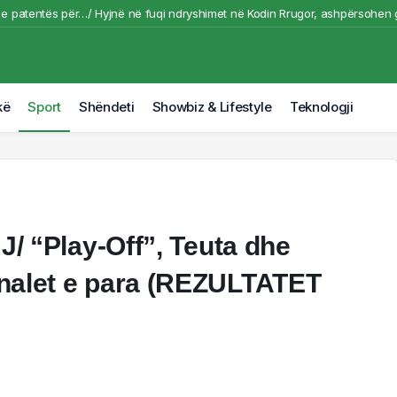
 e patentës për…/ Hyjnë në fuqi ndryshimet në Kodin Rrugor, ashpërsohen g
kane godet “Meta-n”/ 567 milionë dollarë gjobë për rrezikimin e fëmijëve
përplas nga motori dhe makina – Aksidenti në Tiranë, arrestohet 27-vjeçari! N
ë për “faraon”, Trabzonspor prezanton Salah, Muçi i bën dhuratë numrin 10-
kë
Sport
Shëndeti
Showbiz & Lifestyle
Teknologji
urqia për organizatë terroriste, Gjykata e Tiranës lë në qeli 32-vjeçaren tu
“Play-Off”, Teuta dhe
finalet e para (REZULTATET