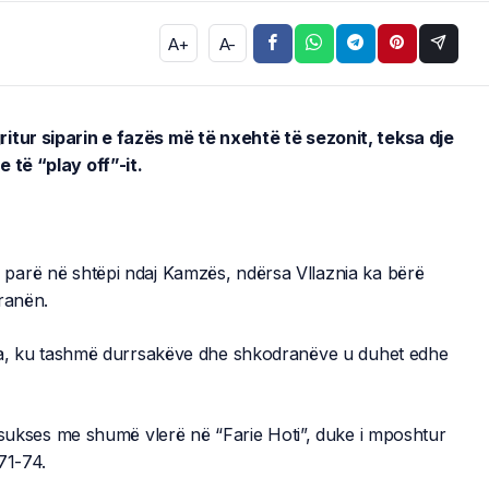
A+
A-
itur siparin e fazës më të nxehtë të sezonit, teksa dje
 të “play off”-it.
parë në shtëpi ndaj Kamzës, ndërsa Vllaznia ka bërë
ranën.
yta, ku tashmë durrsakëve dhe shkodranëve u duhet edhe
ukses me shumë vlerë në “Farie Hoti”, duke i mposhtur
71-74.