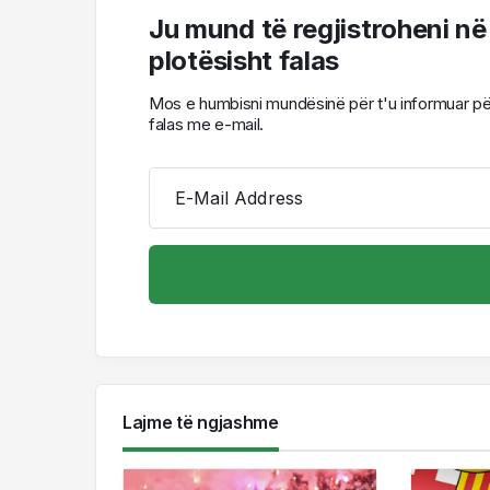
Ju mund të regjistroheni në
plotësisht falas
Mos e humbisni mundësinë për t'u informuar për l
falas me e-mail.
E-Mail Address
Lajme të ngjashme