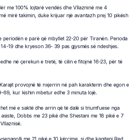
adër me 100% lojtarë vendës dhe Vllazninë me 4
më mirë takimin, duke krijuar një avantazh prej 10 pikësh
periodën e parë që mbyllet 22-20 për Tiranën. Perioda
on 14-19 dhe kryeson 36- 39 pas gjysmës së ndeshjes.
he në çerekun e tretë, të cilin e fitojnë 16-23, për të
Karajit provojnë të nxjerrin në pah karakterin dhe egon e
-69, kur kishin mbetur edhe 3 minuta lojë.
het më e saktë dhe arrin që të dalë si triumfuese nga
 asiste, Dobbs me 23 pikë dhe Shestani me 18 pikë e 7
 Vllaznisë.
ysenagolli me 21 pikë e 10 kërcime, si dhe kapiteni Red