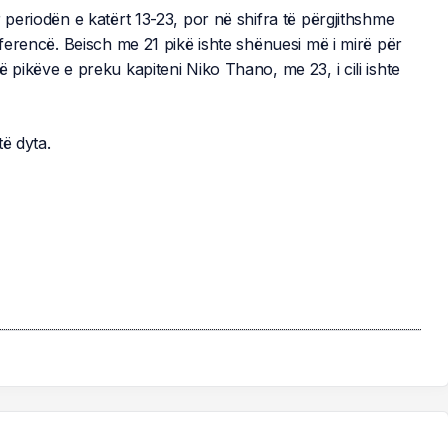
 periodën e katërt 13-23, por në shifra të përgjithshme
iferencë. Beisch me 21 pikë ishte shënuesi më i mirë për
 pikëve e preku kapiteni Niko Thano, me 23, i cili ishte
ë dyta.