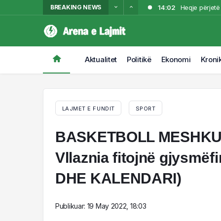
BREAKING NEWS
14:02
Heqje përjetë
13:42
Gjykata ameri
13:40
10-vjeçari u 
13:24
largua
Pritje e denj
Aktualitet
Politikë
Ekonomi
Kroni
13:18
Kërkohet nga T
LAJMET E FUNDIT
SPORT
BASKETBOLL MESHKUJ/ 
Vllaznia fitojnë gjysmë
DHE KALENDARI)
Publikuar:
19 May 2022, 18:03