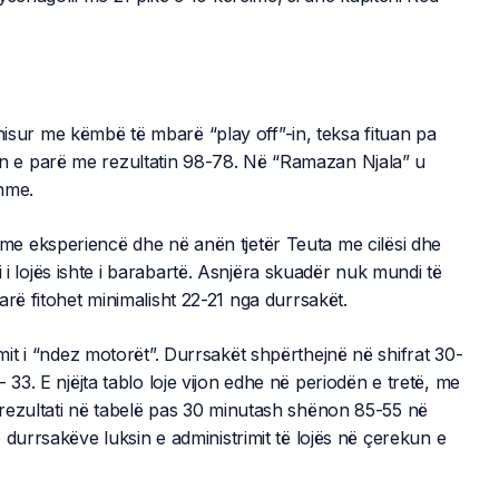
isur me këmbë të mbarë “play off”-in, teksa fituan pa
 e parë me rezultatin 98-78. Në “Ramazan Njala” u
hme.
e eksperiencë dhe në anën tjetër Teuta me cilësi dhe
mi i lojës ishte i barabartë. Asnjëra skuadër nuk mundi të
arë fitohet minimalisht 22-21 nga durrsakët.
it i “ndez motorët”. Durrsakët shpërthejnë në shifrat 30-
3. E njëjta tablo loje vijon edhe në periodën e tretë, me
rezultati në tabelë pas 30 minutash shënon 85-55 në
 durrsakëve luksin e administrimit të lojës në çerekun e