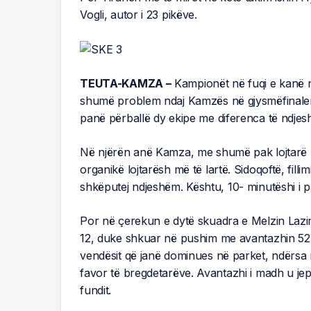
Vogli, autor i 23 pikëve.
TEUTA-KAMZA –
Kampionët në fuqi e kanë n
shumë problem ndaj Kamzës në gjysmëfinalen
panë përballë dy ekipe me diferenca të ndjes
Në njërën anë Kamza, me shumë pak lojtarë m
organikë lojtarësh më të lartë. Sidoqoftë, filli
shkëputej ndjeshëm. Kështu, 10- minutëshi i p
Por në çerekun e dytë skuadra e Melzin Lazim
12, duke shkuar në pushim me avantazhin 52- 3
vendësit që janë dominues në parket, ndërsa 
favor të bregdetarëve. Avantazhi i madh u jep
fundit.