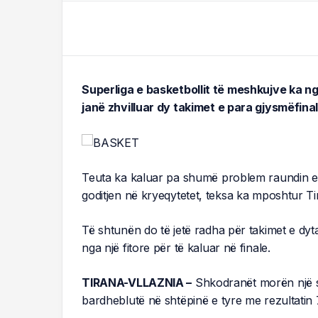
Superliga e basketbollit të meshkujve ka ngr
janë zhvilluar dy takimet e para gjysmëfinale
Teuta ka kaluar pa shumë problem raundin e 
goditjen në kryeqytetet, teksa ka mposhtur Ti
Të shtunën do të jetë radha për takimet e d
nga një fitore për të kaluar në finale.
TIRANA-VLLAZNIA –
Shkodranët morën një s
bardheblutë në shtëpinë e tyre me rezultatin 