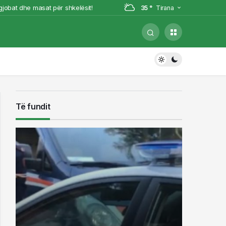
jobat dhe masat për shkelësit!
35 °
Tirana
diqet në gjendje të lirë shoferi që u
të (VIDEO)
rke Julide Yazici
Të fundit