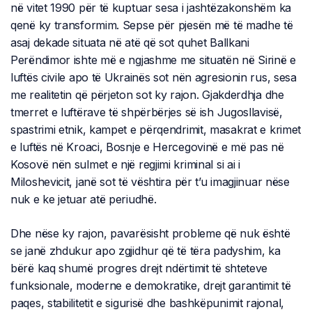
në vitet 1990 për të kuptuar sesa i jashtëzakonshëm ka
qenë ky transformim. Sepse për pjesën më të madhe të
asaj dekade situata në atë që sot quhet Ballkani
Perëndimor ishte më e ngjashme me situatën në Sirinë e
luftës civile apo të Ukrainës sot nën agresionin rus, sesa
me realitetin që përjeton sot ky rajon. Gjakderdhja dhe
tmerret e luftërave të shpërbërjes së ish Jugosllavisë,
spastrimi etnik, kampet e përqendrimit, masakrat e krimet
e luftës në Kroaci, Bosnje e Hercegovinë e më pas në
Kosovë nën sulmet e një regjimi kriminal si ai i
Miloshevicit, janë sot të vështira për t’u imagjinuar nëse
nuk e ke jetuar atë periudhë.
Dhe nëse ky rajon, pavarësisht probleme që nuk është
se janë zhdukur apo zgjidhur që të tëra padyshim, ka
bërë kaq shumë progres drejt ndërtimit të shteteve
funksionale, moderne e demokratike, drejt garantimit të
paqes, stabilitetit e sigurisë dhe bashkëpunimit rajonal,