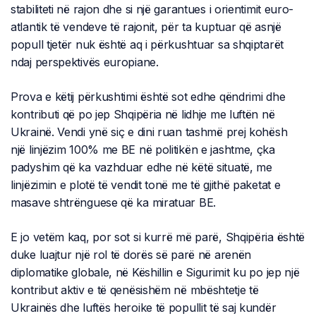
stabiliteti në rajon dhe si një garantues i orientimit euro-
atlantik të vendeve të rajonit, për ta kuptuar që asnjë
popull tjetër nuk është aq i përkushtuar sa shqiptarët
ndaj perspektivës europiane.
Prova e këtij përkushtimi është sot edhe qëndrimi dhe
kontributi që po jep Shqipëria në lidhje me luftën në
Ukrainë. Vendi ynë siç e dini ruan tashmë prej kohësh
një linjëzim 100% me BE në politikën e jashtme, çka
padyshim që ka vazhduar edhe në këtë situatë, me
linjëzimin e plotë të vendit tonë me të gjithë paketat e
masave shtrënguese që ka miratuar BE.
E jo vetëm kaq, por sot si kurrë më parë, Shqipëria është
duke luajtur një rol të dorës së parë në arenën
diplomatike globale, në Këshillin e Sigurimit ku po jep një
kontribut aktiv e të qenësishëm në mbështetje të
Ukrainës dhe luftës heroike të popullit të saj kundër