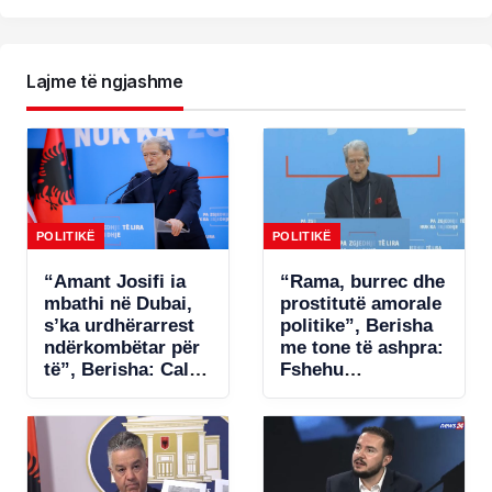
Lajme të ngjashme
POLITIKË
POLITIKË
“Amant Josifi ia
“Rama, burrec dhe
mbathi në Dubai,
prostitutë amorale
s’ka urdhërarrest
politike”, Berisha
ndërkombëtar për
me tone të ashpra:
të”, Berisha: Call-
Fshehu
centrat plaçkitës
pjesëmarrjen në
janë fenomeni më
samitin në Spanjë!
kriminal në
Shqipëri