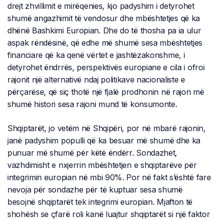
drejt zhvillimit e mirëqenies, kjo padyshim i detyrohet
shumë angazhimit të vendosur dhe mbështetjes që ka
dhënë Bashkimi Europian. Dhe do të thosha pa ia ulur
aspak rëndësinë, që edhe më shumë sesa mbështetjes
financiare që ka qenë vërtet e jashtëzakonshme, i
detyrohet ëndrrës, perspektivës europiane e cila i ofroi
rajonit një alternativë ndaj politikave nacionaliste e
përçarëse, që siç thotë një fjalë prodhonin në rajon më
shumë histori sesa rajoni mund të konsumonte.
Shqiptarët, jo vetëm në Shqipëri, por në mbarë rajonin,
janë padyshim populli që ka besuar më shumë dhe ka
punuar më shumë për këtë ëndërr. Sondazhet,
vazhdimisht e nxjerrin mbështetjen e shqiptarëve për
integrimin europian në mbi 90%. Por në fakt s’është fare
nevoja për sondazhe për të kuptuar sesa shumë
besojnë shqiptarët tek integrimi europian. Mjafton të
shohësh se çfarë roli kanë luajtur shqiptarët si një faktor