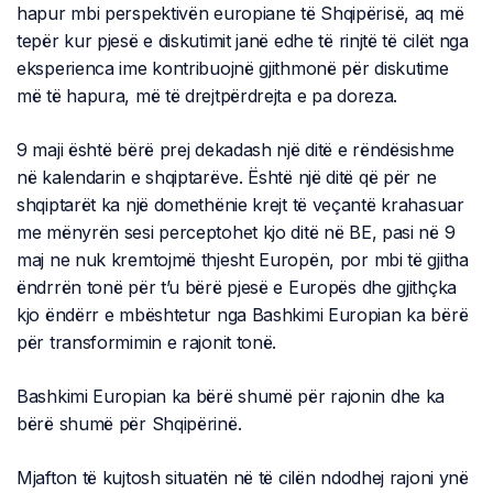
hapur mbi perspektivën europiane të Shqipërisë, aq më
tepër kur pjesë e diskutimit janë edhe të rinjtë të cilët nga
eksperienca ime kontribuojnë gjithmonë për diskutime
më të hapura, më të drejtpërdrejta e pa doreza.
9 maji është bërë prej dekadash një ditë e rëndësishme
në kalendarin e shqiptarëve. Është një ditë që për ne
shqiptarët ka një domethënie krejt të veçantë krahasuar
me mënyrën sesi perceptohet kjo ditë në BE, pasi në 9
maj ne nuk kremtojmë thjesht Europën, por mbi të gjitha
ëndrrën tonë për t’u bërë pjesë e Europës dhe gjithçka
kjo ëndërr e mbështetur nga Bashkimi Europian ka bërë
për transformimin e rajonit tonë.
Bashkimi Europian ka bërë shumë për rajonin dhe ka
bërë shumë për Shqipërinë.
Mjafton të kujtosh situatën në të cilën ndodhej rajoni ynë