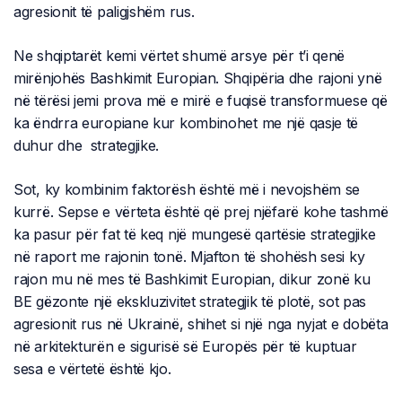
agresionit të paligjshëm rus.
Ne shqiptarët kemi vërtet shumë arsye për t’i qenë
mirënjohës Bashkimit Europian. Shqipëria dhe rajoni ynë
në tërësi jemi prova më e mirë e fuqisë transformuese që
ka ëndrra europiane kur kombinohet me një qasje të
duhur dhe strategjike.
Sot, ky kombinim faktorësh është më i nevojshëm se
kurrë. Sepse e vërteta është që prej njëfarë kohe tashmë
ka pasur për fat të keq një mungesë qartësie strategjike
në raport me rajonin tonë. Mjafton të shohësh sesi ky
rajon mu në mes të Bashkimit Europian, dikur zonë ku
BE gëzonte një ekskluzivitet strategjik të plotë, sot pas
agresionit rus në Ukrainë, shihet si një nga nyjat e dobëta
në arkitekturën e sigurisë së Europës për të kuptuar
sesa e vërtetë është kjo.