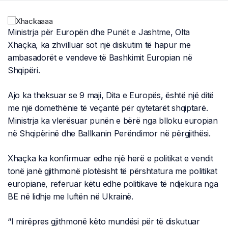
Ministrja për Europën dhe Punët e Jashtme, Olta
Xhaçka, ka zhvilluar sot një diskutim të hapur me
ambasadorët e vendeve të Bashkimit Europian në
Shqipëri.
Ajo ka theksuar se 9 maji, Dita e Europës, është një ditë
me një domethënie të veçantë për qytetarët shqiptarë.
Ministrja ka vlerësuar punën e bërë nga blloku europian
në Shqipërinë dhe Ballkanin Perëndimor në përgjithësi.
Xhaçka ka konfirmuar edhe një herë e politikat e vendit
tonë janë gjithmonë plotësisht të përshtatura me politikat
europiane, referuar këtu edhe politikave të ndjekura nga
BE në lidhje me luftën në Ukrainë.
“I mirëpres gjithmonë këto mundësi për të diskutuar