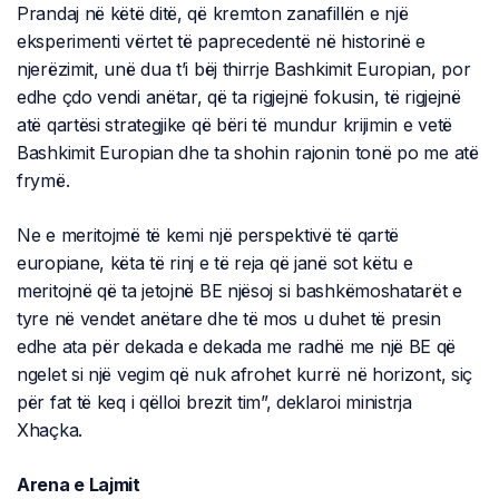
Prandaj në këtë ditë, që kremton zanafillën e një
eksperimenti vërtet të paprecedentë në historinë e
njerëzimit, unë dua t’i bëj thirrje Bashkimit Europian, por
edhe çdo vendi anëtar, që ta rigjejnë fokusin, të rigjejnë
atë qartësi strategjike që bëri të mundur krijimin e vetë
Bashkimit Europian dhe ta shohin rajonin tonë po me atë
frymë.
Ne e meritojmë të kemi një perspektivë të qartë
europiane, këta të rinj e të reja që janë sot këtu e
meritojnë që ta jetojnë BE njësoj si bashkëmoshatarët e
tyre në vendet anëtare dhe të mos u duhet të presin
edhe ata për dekada e dekada me radhë me një BE që
ngelet si një vegim që nuk afrohet kurrë në horizont, siç
për fat të keq i qëlloi brezit tim”, deklaroi ministrja
Xhaçka.
Arena e Lajmit