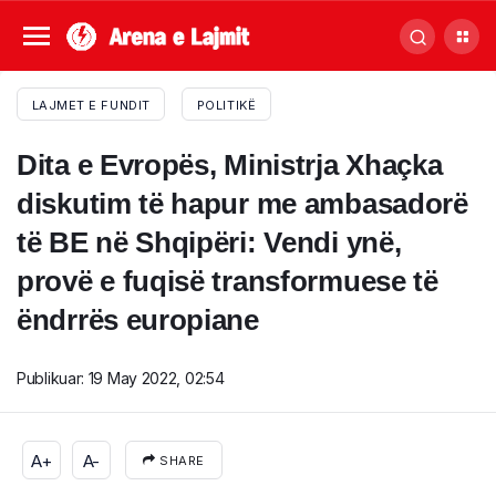
LAJMET E FUNDIT
POLITIKË
Dita e Evropës, Ministrja Xhaçka
diskutim të hapur me ambasadorë
të BE në Shqipëri: Vendi ynë,
provë e fuqisë transformuese të
ëndrrës europiane
Publikuar:
19 May 2022, 02:54
A+
A-
SHARE