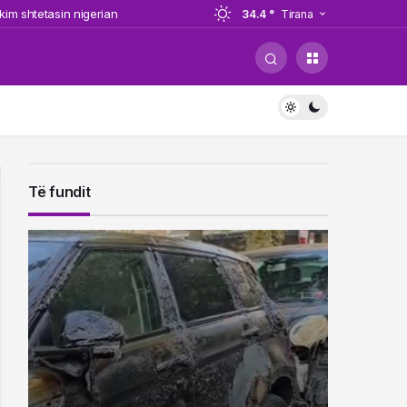
im shtetasin nigerian
34.4 °
Tirana
nce League (VIDEO)
llet në Shqipëri nga Italia, i
llet në Shqipëri nga Italia, i
Të fundit