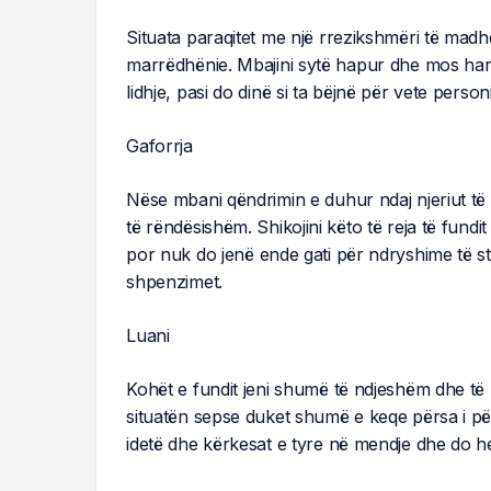
Situata paraqitet me një rrezikshmëri të madhe
marrëdhënie. Mbajini sytë hapur dhe mos harr
lidhje, pasi do dinë si ta bëjnë për vete pers
Gaforrja
Nëse mbani qëndrimin e duhur ndaj njeriut të
të rëndësishëm. Shikojini këto të reja të fundi
por nuk do jenë ende gati për ndryshime të st
shpenzimet.
Luani
Kohët e fundit jeni shumë të ndjeshëm dhe të 
situatën sepse duket shumë e keqe përsa i për
idetë dhe kërkesat e tyre në mendje dhe do he