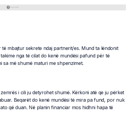
 të mbajtur sekrete ndaj partnerit/es. Mund ta lëndonit
takime nga të cilat do kenë mundësi pafund për të
oni sa më shumë maturi me shpenzimet.
 zemrës i cili ju detyrohet shumë. Kërkoni atë qe ju përket
 gabuar. Beqarët do kenë mundësi të mira pa fund, por nuk
ë ato që duan. Në planin financiar mos hidhni hapa të