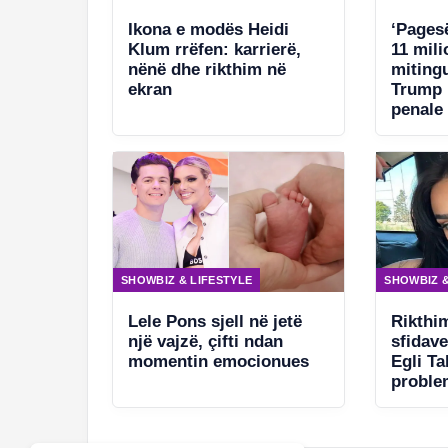
Ikona e modës Heidi
‘Pages
Klum rrëfen: karrierë,
11 mili
nënë dhe rikthim në
mitingu
ekran
Trump 
penale
SHOWBIZ & LIFESTYLE
SHOWBIZ &
Lele Pons sjell në jetë
Rikthi
një vajzë, çifti ndan
sfidav
momentin emocionues
Egli T
proble