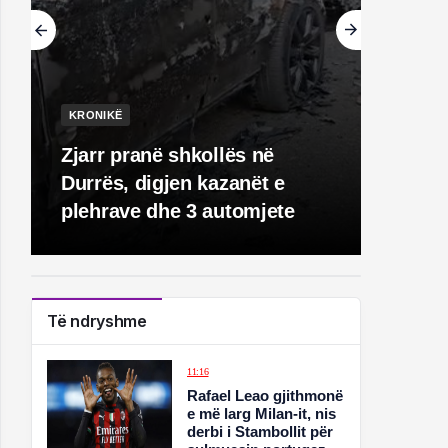
KRONIKË
Zjarr pranë shkollës në
Durrës, digjen kazanët e
plehrave dhe 3 automjete
Të ndryshme
11:16
Rafael Leao gjithmonë
e më larg Milan-it, nis
derbi i Stambollit për