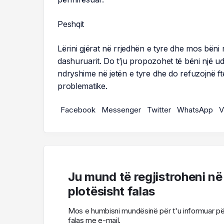
Peshqit
Lërini gjërat në rrjedhën e tyre dhe mos bëni n
dashuruarit. Do t’ju propozohet të bëni një u
ndryshime në jetën e tyre dhe do refuzojnë f
problematike.
Facebook
Messenger
Twitter
WhatsApp
V
Ju mund të regjistroheni në
plotësisht falas
Mos e humbisni mundësinë për t'u informuar për l
falas me e-mail.