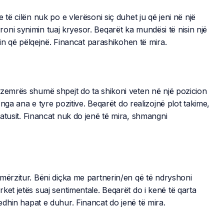
 të cilën nuk po e vlerësoni siç duhet ju që jeni në një
oni synimin tuaj kryesor. Beqarët ka mundësi të nisin një
onin që pëlqejnë. Financat parashikohen të mira.
 zemrës shumë shpejt do ta shikoni veten në një pozicion
t nga ana e tyre pozitive. Beqarët do realizojnë plot takime,
atusit. Financat nuk do jenë të mira, shmangni
mërzitur. Bëni diçka me partnerin/en që të ndryshoni
ket jetës suaj sentimentale. Beqarët do i kenë të qarta
dhin hapat e duhur. Financat do jenë të mira.