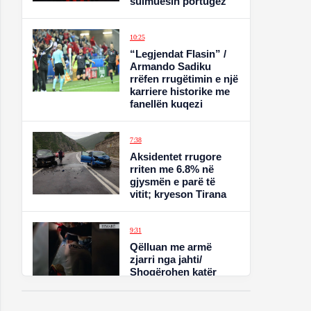
sulmuesin portugez
10:25
“Legjendat Flasin” /
Armando Sadiku
rrëfen rrugëtimin e një
karriere historike me
fanellën kuqezi
7:38
Aksidentet rrugore
rriten me 6.8% në
gjysmën e parë të
vitit; kryeson Tirana
9:31
Qëlluan me armë
zjarri nga jahti/
Shoqërohen katër
persona. Policia: Nuk
u gjetën sende të
jashtëligjshme