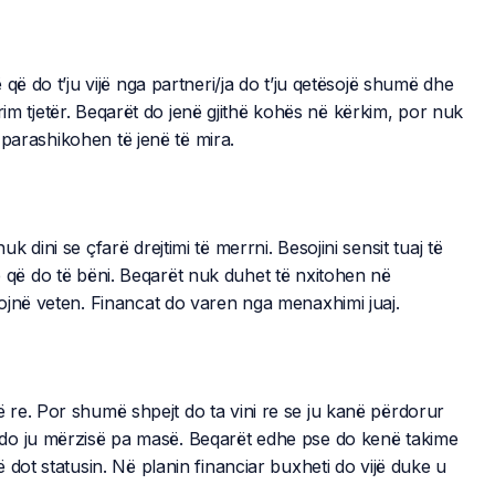
që do t’ju vijë nga partneri/ja do t’ju qetësojë shumë dhe
htrim tjetër. Beqarët do jenë gjithë kohës në kërkim, por nuk
t parashikohen të jenë të mira.
dini se çfarë drejtimi të merrni. Besojini sensit tuaj të
ë do të bëni. Beqarët nuk duhet të nxitohen në
ojnë veten. Financat do varen nga menaxhimi juaj.
 të re. Por shumë shpejt do ta vini re se ju kanë përdorur
kjo do ju mërzisë pa masë. Beqarët edhe pse do kenë takime
dot statusin. Në planin financiar buxheti do vijë duke u