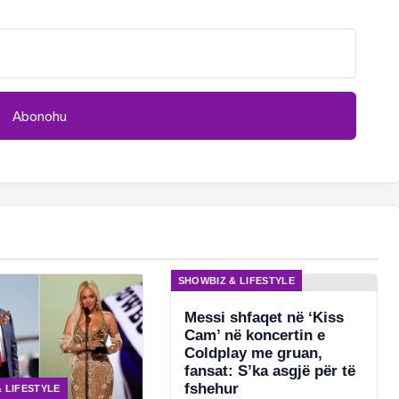
SHOWBIZ & LIFESTYLE
Messi shfaqet në ‘Kiss
Cam’ në koncertin e
Coldplay me gruan,
fansat: S’ka asgjë për të
fshehur
 LIFESTYLE