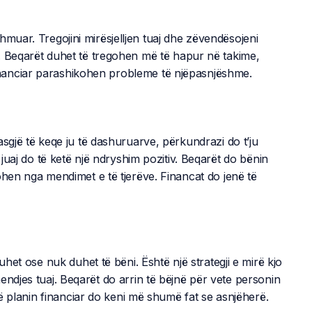
hmuar. Tregojini mirësjelljen tuaj dhe zëvendësojeni
. Beqarët duhet të tregohen më të hapur në takime,
nanciar parashikohen probleme të njëpasnjëshme.
asgjë të keqe ju të dashuruarve, përkundrazi do t’ju
 juaj do të ketë një ndryshim pozitiv. Beqarët do bënin
ohen nga mendimet e të tjerëve. Financat do jenë të
uhet ose nuk duhet të bëni. Është një strategji e mirë kjo
endjes tuaj. Beqarët do arrin të bëjnë për vete personin
 Në planin financiar do keni më shumë fat se asnjëherë.