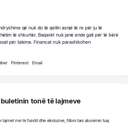
dryshime që nuk do të sjellin asnjë të re për ju të
dhëtim të shkurtër. Beqarët nuk janë ende gati për të bërë
tesat për takime. Financat nuk parashikohen
iber
Pinterest
Email
 buletinin tonë të lajmeve
ajmet më të fundit dhe eksluzive, filloni tani abonimin tuaj