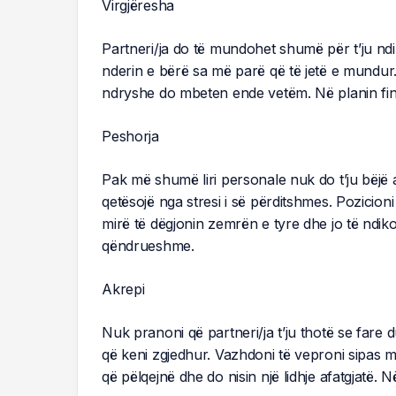
Virgjëresha
Partneri/ja do të mundohet shumë për t’ju ndi
nderin e bërë sa më parë që të jetë e mundur
ndryshe do mbeten ende vetëm. Në planin fi
Peshorja
Pak më shumë liri personale nuk do t’ju bëjë 
qetësojë nga stresi i së përditshmes. Pozicioni
mirë të dëgjonin zemrën e tyre dhe jo të ndik
qëndrueshme.
Akrepi
Nuk pranoni që partneri/ja t’ju thotë se fare d
që keni zgjedhur. Vazhdoni të veproni sipas m
që pëlqejnë dhe do nisin një lidhje afatgjatë.