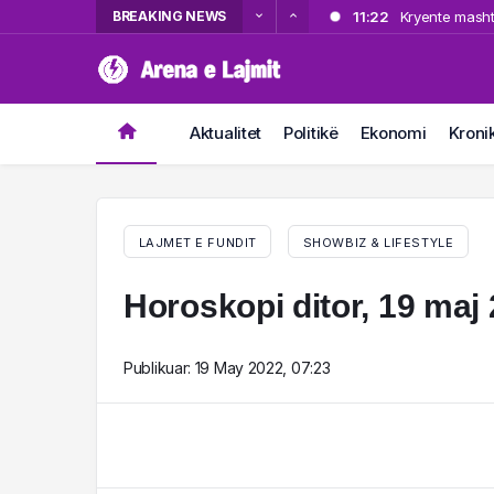
BREAKING NEWS
11:22
Kryente masht
10:58
Fantastik Adr
10:27
Zjarr pranë s
10:05
Operacioni “Th
Aktualitet
Politikë
Ekonomi
Kroni
10:05
kërkuar për v
Operacioni “Th
kërkuar për v
LAJMET E FUNDIT
SHOWBIZ & LIFESTYLE
Horoskopi ditor, 19 maj
Publikuar:
19 May 2022, 07:23