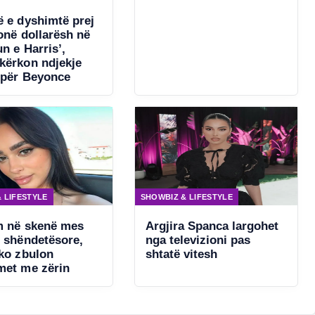
ë e dyshimtë prej
onë dollarësh në
n e Harris’,
kërkon ndjekje
 për Beyonce
 LIFESTYLE
SHOWBIZ & LIFESTYLE
m në skenë mes
Argjira Spanca largohet
e shëndetësore,
nga televizioni pas
ako zbulon
shtatë vitesh
met me zërin