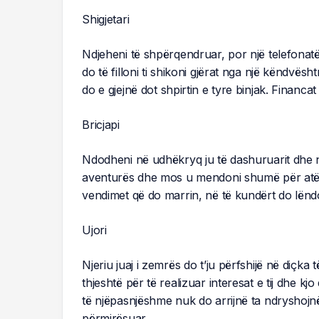
Shigjetari
Ndjeheni të shpërqendruar, por një telefonatë 
do të filloni ti shikoni gjërat nga një këndvës
do e gjejnë dot shpirtin e tyre binjak. Financa
Bricjapi
Ndodheni në udhëkryq ju të dashuruarit dhe nuk 
aventurës dhe mos u mendoni shumë për atë q
vendimet që do marrin, në të kundërt do lënd
Ujori
Njeriu juaj i zemrës do t’ju përfshijë në diçka
thjeshtë për të realizuar interesat e tij dhe 
të njëpasnjëshme nuk do arrijnë ta ndryshojnë 
përmirësuar.