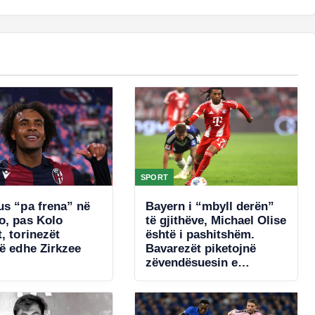
SPORT
us “pa frena” në
Bayern i “mbyll derën”
o, pas Kolo
të gjithëve, Michael Olise
, torinezët
është i pashitshëm.
në edhe Zirkzee
Bavarezët piketojnë
zëvendësuesin e
francezit për të ardhmen