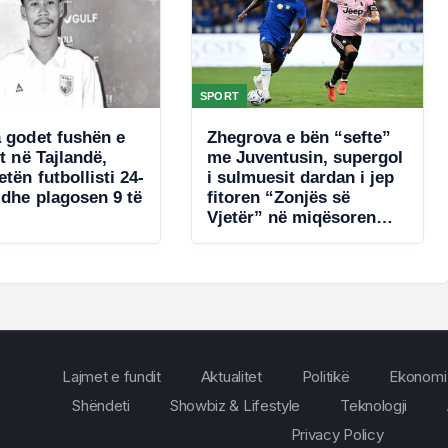
SPORT
a godet fushën e
Zhegrova e bën “sefte”
it në Tajlandë,
me Juventusin, supergol
tën futbollisti 24-
i sulmuesit dardan i jep
 dhe plagosen 9 të
fitoren “Zonjës së
Vjetër” në miqësoren
ndaj Chelsea-t
Lajmet e fundit
Aktualitet
Politikë
Ekonomi
Shëndeti
Showbiz & Lifestyle
Teknologji
Privacy Policy