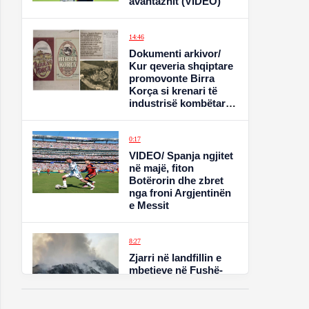
avantazhit (VIDEO)
14:46
Dokumenti arkivor/
Kur qeveria shqiptare
promovonte Birra
Korça si krenari të
industrisë kombëtare
(VIDEO)
0:17
VIDEO/ Spanja ngjitet
në majë, fiton
Botërorin dhe zbret
nga froni Argjentinën
e Messit
8:27
Zjarri në landfillin e
mbetjeve në Fushë-
Krujë, tymi toksik
mbulon zonën nga
Kruja deri në Kamëz