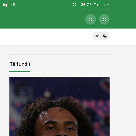
ë dopietë
36.7 °
Tirana
ët kryesore, dyshohet se e
 zëvendësuesin e francezit për të
Të fundit