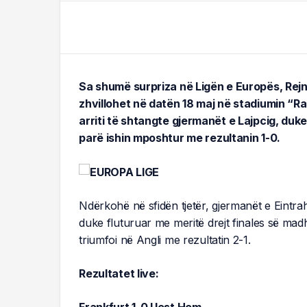
Sa shumë surpriza në Ligën e Europës, Rejn
zhvillohet në datën 18 maj në stadiumin “
arriti të shtangte gjermanët e Lajpcig, duk
parë ishin mposhtur me rezultanin 1-0.
Ndërkohë në sfidën tjetër, gjermanët e Eintra
duke fluturuar me meritë drejt finales së mad
triumfoi në Angli me rezultatin 2-1.
Rezultatet live:
Frankfurt 1-0 Uest Hem