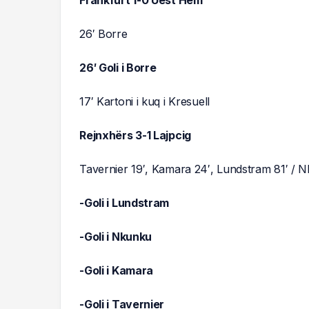
26′ Borre
26′ Goli i Borre
17′ Kartoni i kuq i Kresuell
Rejnxhërs 3-1 Lajpcig
Tavernier 19′, Kamara 24′, Lundstram 81′ / 
-Goli i Lundstram
-Goli i Nkunku
-Goli i Kamara
-Goli i Tavernier