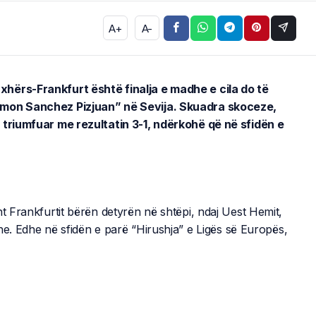
A+
A-
xhërs-Frankfurt është finalja e madhe e cila do të
Ramon Sanchez Pizjuan” në Sevija. Skuadra skoceze,
e triumfuar me rezultatin 3-1, ndërkohë që në sfidën e
ht Frankfurtit bërën detyrën në shtëpi, ndaj Uest Hemit,
he. Edhe në sfidën e parë “Hirushja” e Ligës së Europës,