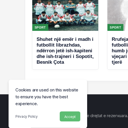
SPORT
SPORT
Shuhet një emër i madh i
Rrufej
futbollit librazhdas,
futboll
ndërron jetë ish-kapiteni
humb je
dhe ish-trajneri i Sopotit,
vjeçari
Besnik Çota
tjerë
Cookies are used on this website
to ensure you have the best
experience.
© Arena e Lajmit 2026, Të gjitha të drejtat e rezervuara.
Privacy Policy
Accept