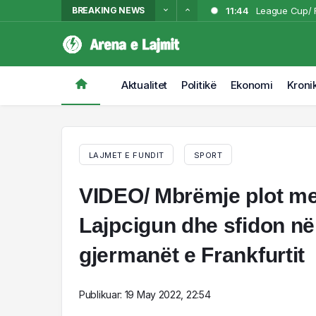
BREAKING NEWS
11:44
League Cup/ Ri
11:38
“Morën 1.5 mln
11:22
vëzhguan dyqa
Juventus “pa 
11:16
Himarë, shpër
Aktualitet
Politikë
Ekonomi
Kroni
11:00
Bayern i “mbyl
ardhmen
LAJMET E FUNDIT
SPORT
VIDEO/ Mbrëmje plot me
Lajpcigun dhe sfidon në
gjermanët e Frankfurtit
Publikuar:
19 May 2022, 22:54