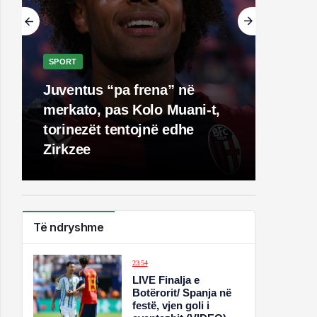
SPORT
Juventus “pa frena” në
merkato, pas Kolo Muani-t,
torinezët tentojnë edhe
Zirkzee
Të ndryshme
23:54
LIVE Finalja e
Botërorit/ Spanja në
festë, vjen goli i