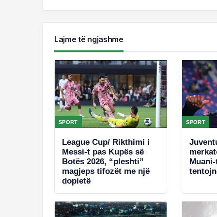
Lajme të ngjashme
SPORT
SPORT
League Cup/ Rikthimi i
Juvent
Messi-t pas Kupës së
merkat
Botës 2026, “pleshti”
Muani-t
magjeps tifozët me një
tentoj
dopietë