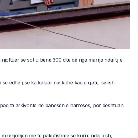
 njoftuar se sot u bënë 300 ditë që nga marrja ndaj tij e
eh se edhe pse ka kaluar një kohë kaq e gjatë, sërish
poq ta arkivonte në banesën e harresës, por dështuan.
mirënjohjen më të pakufishme se kurrë ndaj jush,