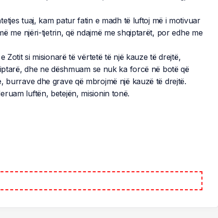
tjes tuaj, kam patur fatin e madh të luftoj më i motivuar
jmë me njëri-tjetrin, që ndajmë me shqiptarët, por edhe me
 Zotit si misionarë të vërtetë të një kauze të drejtë,
 shqiptarë, dhe ne dëshmuam se nuk ka forcë në botë që
e, burrave dhe grave që mbrojmë një kauzë të drejtë.
ruam luftën, betejën, misionin tonë.