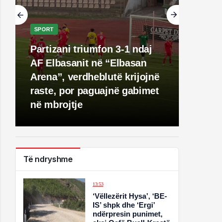
SPORT
Partizani triumfon 3-1 ndaj
AF Elbasanit në “Elbasan
Arena”, verdheblutë krijojnë
raste, por paguajnë gabimet
në mbrojtje
Të ndryshme
13:53
‘Vëllezërit Hysa’, ‘BE-
IS’ shpk dhe ‘Ergi’
ndërpresin punimet,