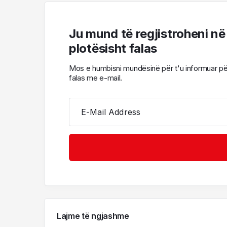
Ju mund të regjistroheni në
plotësisht falas
Mos e humbisni mundësinë për t'u informuar për l
falas me e-mail.
E-Mail Address
Lajme të ngjashme