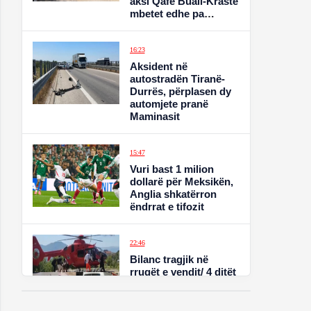
aksi Qafë Buall-Krastë
mbetet edhe pa
mirëmbajtje
16:23
Aksident në
autostradën Tiranë-
Durrës, përplasen dy
automjete pranë
Maminasit
15:47
Vuri bast 1 milion
dollarë për Meksikën,
Anglia shkatërron
ëndrrat e tifozit
22:46
Bilanc tragjik në
rrugët e vendit/ 4 ditët
e para të gushtit me
viktima dhe dhjetëra
të plagosur nga