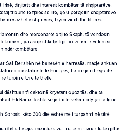
irisë, dinjitetit dhe interesit kombëtar të shqiptarëve.
aj tribune të fjalës së lirë, që u përcjellin shqiptarëve
dhe mesazhet e shpresës, frymëzimit dhe fitores.
amentin dhe mercenarët e tij të Skapit, të vendosin
 dokument, pa asnjë shkelje ligji, po vetëm e vetëm si
ien ndërkombëtare.
uar Sali Berishën në banesën e harresës, madje shkuan
taturën më staliniste të Europës, barin që u tregonte
 turpin e tyre të thellë.
i dështuan t’i caktojnë kryetarit opozitës, dhe ta
torit Edi Rama, kishte si qëllim të vetëm ndyrjen e tij në
 Sorosit, këto 300 ditë është më i turpshmi në tërë
ditët e betejës më intensive, më të motivuar të të gjithë