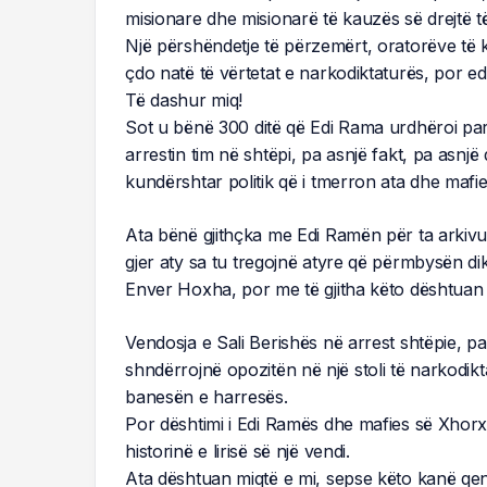
misionare dhe misionarë të kauzës së drejtë të l
Një përshëndetje të përzemërt, oratorëve të kës
çdo natë të vërtetat e narkodiktaturës, por e
Të dashur miq!
Sot u bënë 300 ditë që Edi Rama urdhëroi parl
arrestin tim në shtëpi, pa asnjë fakt, pa asnjë
kundërshtar politik që i tmerron ata dhe maf
Ata bënë gjithçka me Edi Ramën për ta arkiv
gjer aty sa tu tregojnë atyre që përmbysën dik
Enver Hoxha, por me të gjitha këto dështuan në
Vendosja e Sali Berishës në arrest shtëpie, pas
shndërrojnë opozitën në një stoli të narkodikta
banesën e harresës.
Por dështimi i Edi Ramës dhe mafies së Xhorxh
historinë e lirisë së një vendi.
Ata dështuan miqtë e mi, sepse këto kanë qenë 