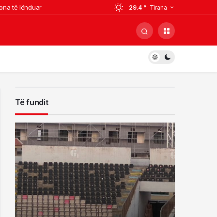
ona të lënduar
29.4 °
Tirana
osova
 por paguajnë gabimet në mbrojtje
i, ish-zyrtari i policisë i kërcënoi
hohet
Të fundit