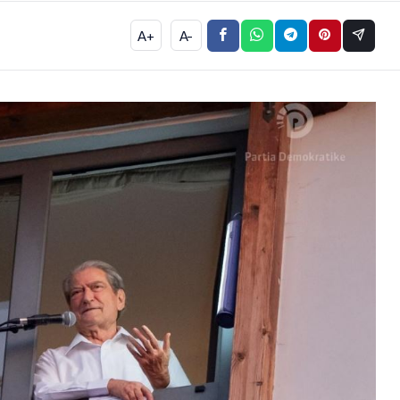
A+
A-