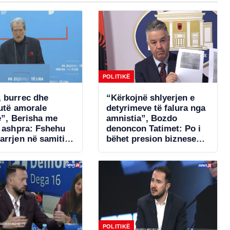
POLITIKË
 burrec dhe
“Kërkojnë shlyerjen e
tutë amorale
detyrimeve të falura nga
e”, Berisha me
amnistia”, Bozdo
ë ashpra: Fshehu
denoncon Tatimet: Po i
arrjen në samitin
bëhet presion bizneseve.
një!
Ministria e Financave
s’ka miratuar aktet
nënligjore!
POLITIKË