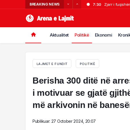
BREAKING NEWS
7:30
Zjarr i fuqish
23:02
Aksident i rë
22:34
Partizani tri
21:54
Nuk i pëlqeu s
Aktualitet
Politikë
Ekonomi
Kroni
21:32
me jetë. Shpal
Sherr në Dhër
LAJMET E FUNDIT
POLITIKË
Berisha 300 ditë në arr
i motivuar se gjatë gjith
më arkivonin në banesë
Publikuar:
27 October 2024, 20:07