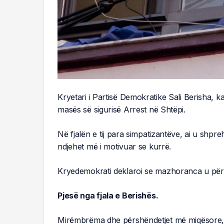
Kryetari i Partisë Demokratike Sali Berisha, ka
masës së sigurisë Arrest në Shtëpi.
Në fjalën e tij para simpatizantëve, ai u shpr
ndjehet më i motivuar se kurrë.
Kryedemokrati deklaroi se mazhoranca u për
Pjesë nga fjala e Berishës.
Mirëmbrëma dhe përshëndetjet më miqësore, 