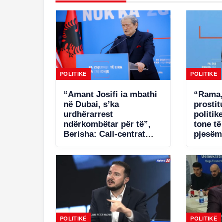
POLITIKË
POLITIKË
“Amant Josifi ia mbathi
“Rama,
në Dubai, s’ka
prosti
urdhërarrest
politik
ndërkombëtar për të”,
tone t
Berisha: Call-centrat
pjesëm
plaçkitës janë fenomeni
në Spa
më kriminal në Shqipëri
POLITIKË
POLITIKË