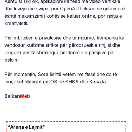
Ashtu si TikTok, aplikacioni ka feed me video vertikale
dhe lëvizje me swipe, por OpenAI thekson se qëllimi nuk
është maksimizimi i kohës së kaluar online, por nxitja e
kreativitetit.
Për mbrojtjen e privatësisë dhe të miturve, kompania ka
vendosur kufizime strikte për përdoruesit e rinj, si dhe
rregulla për të shmangur përdorimin e pamjeve pa
pëlqim.
Për momentin, Sora është vetëm me ftesë dhe do të
lançohet fillimisht në iOS në SHBA dhe Kanada.
Balkan
Web
“
Arena e Lajmit
”