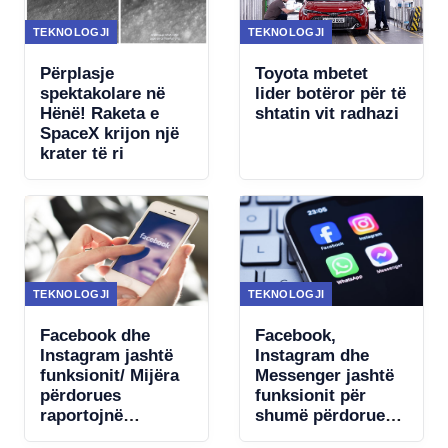
TEKNOLOGJI
TEKNOLOGJI
Përplasje
Toyota mbetet
spektakolare në
lider botëror për të
Hënë! Raketa e
shtatin vit radhazi
SpaceX krijon një
krater të ri
TEKNOLOGJI
TEKNOLOGJI
Facebook dhe
Facebook,
Instagram jashtë
Instagram dhe
funksionit/ Mijëra
Messenger jashtë
përdorues
funksionit për
raportojnë
shumë përdorues/
probleme në
Raportohen