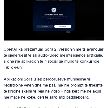
OpenAI ka prezantuar Sora 2, versionin më të avancuar
të gjeneruesit të saj audio-video me inteligjencë artificiale,
si dhe një aplikacion të ri social që mund të konkurrojë
TikTok-un.
Aplikacioni Sora u jep përdoruesve mundësinë të
regjistrojnë veten dhe më pas, me një prompt të thjeshtë,
të krijojnë skena të reja në video – nga kërcime në akull
me mace në kokë, deri te salto mbi paddleboard.