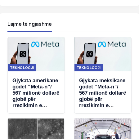
Lajme të ngjashme
TEKNOLOGJI
TEKNOLOGJI
Gjykata amerikane
Gjykata meksikane
godet “Meta-n”/
godet “Meta-n”/
567 milionë dollarë
567 milionë dollarë
gjobë për
gjobë për
rrezikimin e
rrezikimin e
fëmijëve
fëmijëve