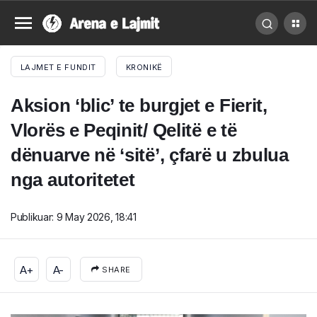
LAJMET E FUNDIT
KRONIKË
Aksion ‘blic’ te burgjet e Fierit,
Vlorës e Peqinit/ Qelitë e të
dënuarve në ‘sitë’, çfarë u zbulua
nga autoritetet
Publikuar:
9 May 2026, 18:41
A+
A-
SHARE