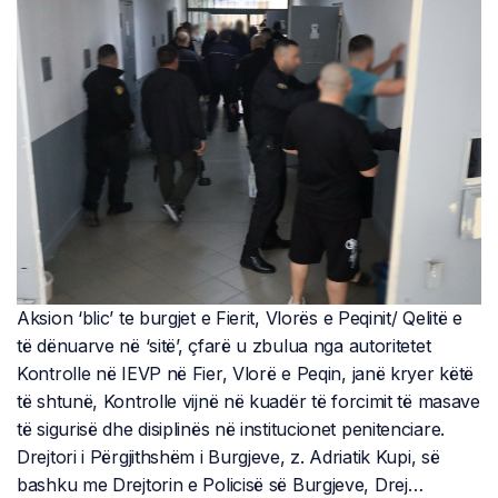
Aksion ‘blic’ te burgjet e Fierit, Vlorës e Peqinit/ Qelitë e
të dënuarve në ‘sitë’, çfarë u zbulua nga autoritetet
Kontrolle në IEVP në Fier, Vlorë e Peqin, janë kryer këtë
të shtunë, Kontrolle vijnë në kuadër të forcimit të masave
të sigurisë dhe disiplinës në institucionet penitenciare.
Drejtori i Përgjithshëm i Burgjeve, z. Adriatik Kupi, së
bashku me Drejtorin e Policisë së Burgjeve, Drej…