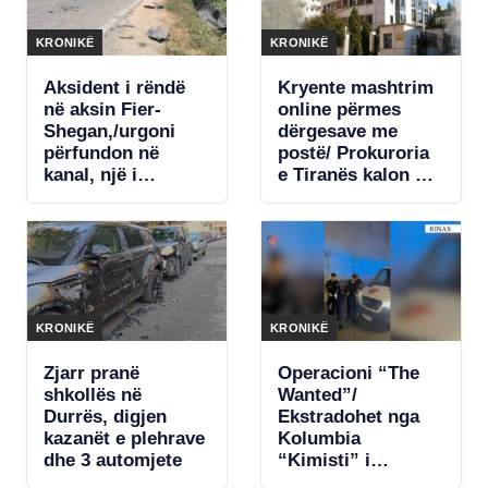
KRONIKË
KRONIKË
Aksident i rëndë
Kryente mashtrim
në aksin Fier-
online përmes
Shegan,/urgoni
dërgesave me
përfundon në
postë/ Prokuroria
kanal, një i
e Tiranës kalon për
moshuar në
gjykim shtetasin
gjendje të rëndë
nigerian
KRONIKË
KRONIKË
Zjarr pranë
Operacioni “The
shkollës në
Wanted”/
Durrës, digjen
Ekstradohet nga
kazanët e plehrave
Kolumbia
dhe 3 automjete
“Kimisti” i
Frakullit. Një tjetër