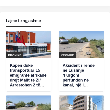
Lajme të ngjashme
KRONIKË
KRONIKË
Kapen duke
Aksident i rëndë
transportuar 15
në Lushnje
emigrantë afrikanë
/Furgoni
drejt Malit të Zi/
përfundon në
Arrestohen 2 të
kanal, një i
rinj në Shkodër
moshuar në
gjendje të rëndë