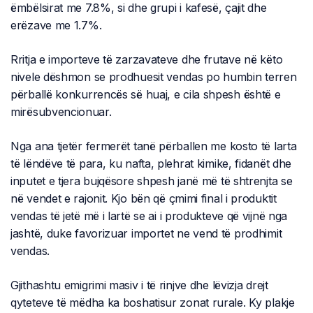
ëmbëlsirat me 7.8%, si dhe grupi i kafesë, çajit dhe
erëzave me 1.7%.
Rritja e importeve të zarzavateve dhe frutave në këto
nivele dëshmon se prodhuesit vendas po humbin terren
përballë konkurrencës së huaj, e cila shpesh është e
mirësubvencionuar.
Nga ana tjetër fermerët tanë përballen me kosto të larta
të lëndëve të para, ku nafta, plehrat kimike, fidanët dhe
inputet e tjera bujqësore shpesh janë më të shtrenjta se
në vendet e rajonit. Kjo bën që çmimi final i produktit
vendas të jetë më i lartë se ai i produkteve që vijnë nga
jashtë, duke favorizuar importet ne vend të prodhimit
vendas.
Gjithashtu emigrimi masiv i të rinjve dhe lëvizja drejt
qyteteve të mëdha ka boshatisur zonat rurale. Ky plakje