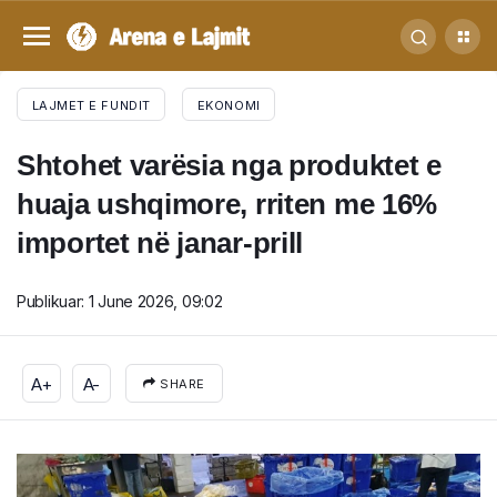
LAJMET E FUNDIT
EKONOMI
Shtohet varësia nga produktet e
huaja ushqimore, rriten me 16%
importet në janar-prill
Publikuar:
1 June 2026, 09:02
A+
A-
SHARE