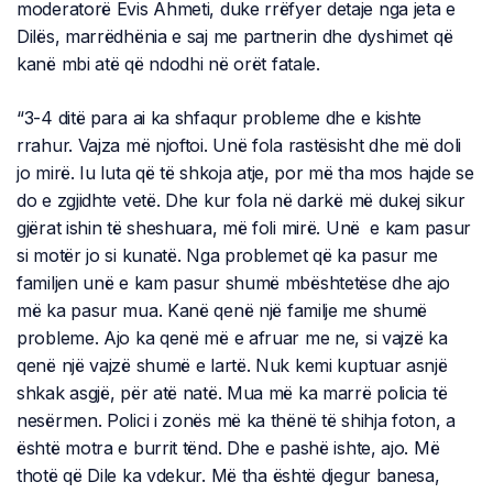
moderatorë Evis Ahmeti, duke rrëfyer detaje nga jeta e
Dilës, marrëdhënia e saj me partnerin dhe dyshimet që
kanë mbi atë që ndodhi në orët fatale.
“3-4 ditë para ai ka shfaqur probleme dhe e kishte
rrahur. Vajza më njoftoi. Unë fola rastësisht dhe më doli
jo mirë. Iu luta që të shkoja atje, por më tha mos hajde se
do e zgjidhte vetë. Dhe kur fola në darkë më dukej sikur
gjërat ishin të sheshuara, më foli mirë. Unë e kam pasur
si motër jo si kunatë. Nga problemet që ka pasur me
familjen unë e kam pasur shumë mbështetëse dhe ajo
më ka pasur mua. Kanë qenë një familje me shumë
probleme. Ajo ka qenë më e afruar me ne, si vajzë ka
qenë një vajzë shumë e lartë. Nuk kemi kuptuar asnjë
shkak asgjë, për atë natë. Mua më ka marrë policia të
nesërmen. Polici i zonës më ka thënë të shihja foton, a
është motra e burrit tënd. Dhe e pashë ishte, ajo. Më
thotë që Dile ka vdekur. Më tha është djegur banesa,