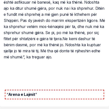
është asfiksuar në banesë, kaq më ka thënë. Ndoshta
ajo ka ditur shumë gjëra, por nuk na i ka shprehur. Ditën
e fundit më shprehej a më gjen punë të kthehem për
Shqipëri. Pas dy javësh do marrim ekspertizën ligjore. Më
ka shprehur vetëm mos-kënaqësi për ta, dhe nuk më ka
shprehur shumë gjëra. Se pi, po më ka thënë, por siç
flitet për shtatzëni e gjëra të tjera.Ne kemi dashur të
bënim dasmë, por më ka thënë jo. Ndoshta ka kuptuar
sjellje jo të mira të tij. Më tha që donte të njiheshin edhe
më shumë.”, ka treguar ajo.
“
Arena e Lajmit
”