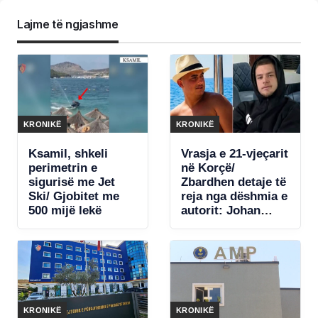
Lajme të ngjashme
KRONIKË
KRONIKË
Ksamil, shkeli
Vrasja e 21-vjeçarit
perimetrin e
në Korçë/
sigurisë me Jet
Zbardhen detaje të
Ski/ Gjobitet me
reja nga dëshmia e
500 mijë lekë
autorit: Johan
Zuko tentoi të më
godiste me thikë,
por…
KRONIKË
KRONIKË