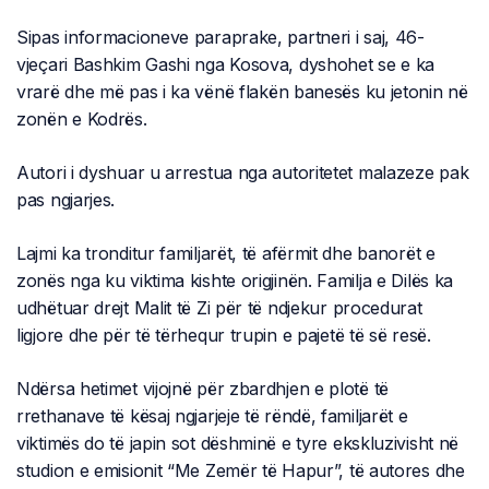
Sipas informacioneve paraprake, partneri i saj, 46-
vjeçari Bashkim Gashi nga Kosova, dyshohet se e ka
vrarë dhe më pas i ka vënë flakën banesës ku jetonin në
zonën e Kodrës.
Autori i dyshuar u arrestua nga autoritetet malazeze pak
pas ngjarjes.
Lajmi ka tronditur familjarët, të afërmit dhe banorët e
zonës nga ku viktima kishte origjinën. Familja e Dilës ka
udhëtuar drejt Malit të Zi për të ndjekur procedurat
ligjore dhe për të tërhequr trupin e pajetë të së resë.
Ndërsa hetimet vijojnë për zbardhjen e plotë të
rrethanave të kësaj ngjarjeje të rëndë, familjarët e
viktimës do të japin sot dëshminë e tyre ekskluzivisht në
studion e emisionit “Me Zemër të Hapur”, të autores dhe