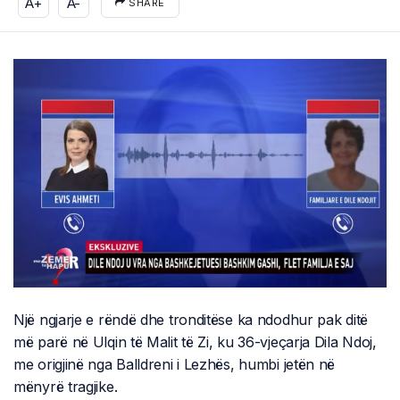
A+
A-
SHARE
Një ngjarje e rëndë dhe tronditëse ka ndodhur pak ditë
më parë në Ulqin të Malit të Zi, ku 36-vjeçarja Dila Ndoj,
me origjinë nga Balldreni i Lezhës, humbi jetën në
mënyrë tragjike.