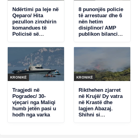
Ndërtimi pa leje në
8 punonjës policie
Qeparo/ Hita
të arrestuar dhe 6
pezullon zinxhirin
nën hetim
komandues të
disiplinor/ AMP
Policisë së
publikon bilancin e
Himarës, nisin
muajit korrik:
hetimet për
Kemi referuar 54
shpërdorim detyre
raste në prokurori
(Emrat)
KRONIKË
KRONIKË
Tragjedi në
Rikthehen zjarret
Pogradec/ 30-
në Krujë/ Dy vatra
vjeçari nga Maliqi
në Krastë dhe
humb jetën pasi u
lagjen Abazaj.
hodh nga varka
Shihni si
shkrumbohet pylli
(VIDEO)