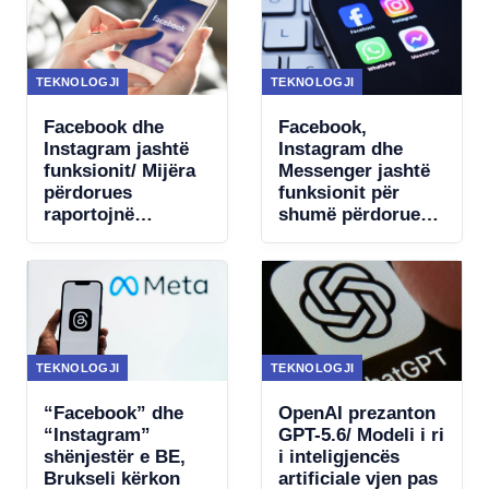
TEKNOLOGJI
TEKNOLOGJI
Facebook dhe
Facebook,
Instagram jashtë
Instagram dhe
funksionit/ Mijëra
Messenger jashtë
përdorues
funksionit për
raportojnë
shumë përdorues/
probleme në
Raportohen
mbarë botën
probleme në disa
vende
TEKNOLOGJI
TEKNOLOGJI
“Facebook” dhe
OpenAI prezanton
“Instagram”
GPT-5.6/ Modeli i ri
shënjestër e BE,
i inteligjencës
Brukseli kërkon
artificiale vjen pas