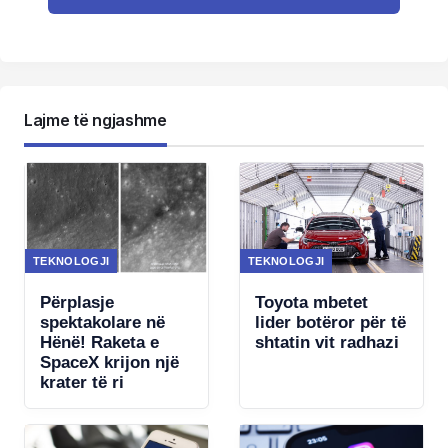
Lajme të ngjashme
TEKNOLOGJI
TEKNOLOGJI
Përplasje
Toyota mbetet
spektakolare në
lider botëror për të
Hënë! Raketa e
shtatin vit radhazi
SpaceX krijon një
krater të ri