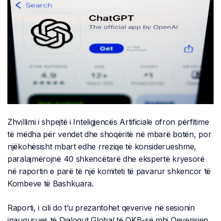
Zhvillimi i shpejtë i Inteligjencës Artificiale ofron përfitime
të mëdha për vendet dhe shoqëritë në mbarë botën, por
njëkohësisht mbart edhe rreziqe të konsiderueshme,
paralajmërojnë 40 shkencëtarë dhe ekspertë kryesorë
në raportin e parë të një komiteti të pavarur shkencor të
Kombeve të Bashkuara.
Raporti, i cili do t’u prezantohet qeverive në sesionin
inaugurues të Dialogut Global të OKB-së mbi Qeverisjen