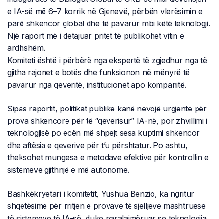
e IA-së më 6–7 korrik në Gjenevë, përbën vlerësimin e
parë shkencor global dhe të pavarur mbi këtë teknologji.
Një raport më i detajuar pritet të publikohet vitin e
ardhshëm.
Komiteti është i përbërë nga ekspertë të zgjedhur nga të
gjitha rajonet e botës dhe funksionon në mënyrë të
pavarur nga qeveritë, institucionet apo kompanitë.
Sipas raportit, politikat publike kanë nevojë urgjente për
prova shkencore për të “qeverisur” IA-në, por zhvillimi i
teknologjisë po ecën më shpejt sesa kuptimi shkencor
dhe aftësia e qeverive për t’u përshtatur. Po ashtu,
theksohet mungesa e metodave efektive për kontrollin e
sistemeve gjithnjë e më autonome.
Bashkëkryetari i komitetit, Yushua Benzio, ka ngritur
shqetësime për rritjen e provave të sjelljeve mashtruese
të sistemeve të IA-së, duke paralajmëruar se teknologjia