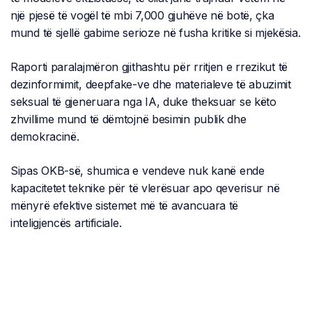
një pjesë të vogël të mbi 7,000 gjuhëve në botë, çka
mund të sjellë gabime serioze në fusha kritike si mjekësia.
Raporti paralajmëron gjithashtu për rritjen e rrezikut të
dezinformimit, deepfake-ve dhe materialeve të abuzimit
seksual të gjeneruara nga IA, duke theksuar se këto
zhvillime mund të dëmtojnë besimin publik dhe
demokracinë.
Sipas OKB-së, shumica e vendeve nuk kanë ende
kapacitetet teknike për të vlerësuar apo qeverisur në
mënyrë efektive sistemet më të avancuara të
inteligjencës artificiale.