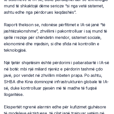
mund të shkaktojë dëme serioze “si nga vetë sistemet,
ashtu edhe nga përdorues keqdashës”.
Raporti thekson se, ndonëse përfitimet e IA-së janë “të
jashtëzakonshme”, zhvillimi i pakontrolluar i saj mund të
sjellë rreziqe për shëndetin mendor, sistemet sociale,
ekonominë dhe mjedisin, si dhe sfida në kontrollin e
teknologjisë.
Një tjetër shqetësim është përdorimi i pabarabartë i IA-së
në botë: mbi një miliard njerëz e përdorin tashmë çdo
javë, por vendet në zhvillim mbeten prapa. Po ashtu,
SHBA dhe Kina dominojnë infrastrukturën globale të IA-
së, duke kontrolluar pjesën më të madhe të fuqisë
llogaritëse.
Ekspertët ngrenë alarmin edhe për kufizimet gjuhësore
të modeleve ekzistuese, të cilat janë trajnuar vetëm në