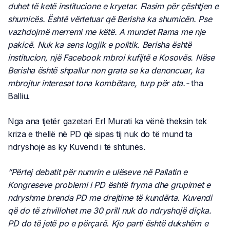
duhet të ketë institucione e kryetar. Flasim për çështjen e
shumicës. Është vërtetuar që Berisha ka shumicën. Pse
vazhdojmë merremi me këtë. A mundet Rama me nje
pakicë. Nuk ka sens logjik e politik. Berisha është
institucion, një Facebook mbroi kufijtë e Kosovës. Nëse
Berisha është shpallur non grata se ka denoncuar, ka
mbrojtur interesat tona kombëtare, turp për ata.-
tha
Balliu.
Nga ana tjetër gazetari Erl Murati ka vënë theksin tek
kriza e thellë në PD që sipas tij nuk do të mund ta
ndryshojë as ky Kuvend i të shtunës.
“Përtej debatit për numrin e ulëseve në Pallatin e
Kongreseve problemi i PD është fryma dhe grupimet e
ndryshme brenda PD me drejtime të kundërta. Kuvendi
që do të zhvillohet me 30 prill nuk do ndryshojë diçka.
PD do të jetë po e përçarë. Kjo parti është dukshëm e