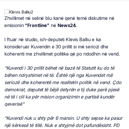
Zhvillimet në selinë blu kanë qenë temë diskutime në
emisionin
“Frontline”
në
News24.
I ftuar në studio, ish-deputeti Klevis Balliu e ka
konsideruar Kuvendin e 30 prillit si më seriozi dhe
koherenti me zhvillimet politike që po ndodhin në vend.
“Kuvendi i 30 prillit bëhet në bazë të Statutit ku do të
bëhen ndryshimet në të. Është një nga Kuvendet më
seriozë dhe koherentë me realitetin politik në vend. Çdo
demokrat, deputet të bëjë detyrën e tij duke parë pjesë
në të i cili ka për mision organizimin e partisë kundër
qeverisë”
“Kuvendi nuk u shty për 6 marsin. U shty sepse ka pasur
një kërkesë të tillë. Nuk e shtyjmë dot pafundësisht. PD