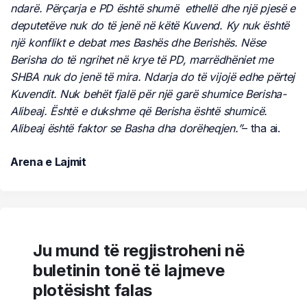
ndarë. Përçarja e PD është shumë ethellë dhe një pjesë e
deputetëve nuk do të jenë në këtë Kuvend. Ky nuk është
një konflikt e debat mes Bashës dhe Berishës. Nëse
Berisha do të ngrihet në krye të PD, marrëdhëniet me
SHBA nuk do jenë të mira. Ndarja do të vijojë edhe përtej
Kuvendit. Nuk behët fjalë për një garë shumice Berisha-
Alibeaj. Është e dukshme që Berisha është shumicë.
Alibeaj është faktor se Basha dha dorëheqjen.”
– tha ai.
Arena e Lajmit
Ju mund të regjistroheni në
buletinin tonë të lajmeve
plotësisht falas