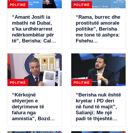
POLITIKË
POLITIKË
“Amant Josifi ia
“Rama, burrec dhe
mbathi në Dubai,
prostitutë amorale
s’ka urdhërarrest
politike”, Berisha
ndërkombëtar për
me tone të ashpra:
të”, Berisha: Call-
Fshehu
centrat plaçkitës
pjesëmarrjen në
janë fenomeni më
samitin në Spanjë!
kriminal në
Shqipëri
POLITIKË
POLITIKË
“Kërkojnë
“Berisha nuk është
shlyerjen e
kryetar i PD deri
detyrimeve të
në fund të majit”,
falura nga
Salianji: Me një
amnistia”, Bozdo
padi të thjeshtë
denoncon Tatimet:
zgjidhet ngërçi për
Po i bëhet presion
statutin, por s’ia