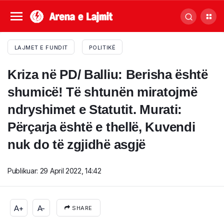
LAJMET E FUNDIT
POLITIKË
Kriza në PD/ Balliu: Berisha është
shumicë! Të shtunën miratojmë
ndryshimet e Statutit. Murati:
Përçarja është e thellë, Kuvendi
nuk do të zgjidhë asgjë
Publikuar:
29 April 2022, 14:42
A+
A-
SHARE