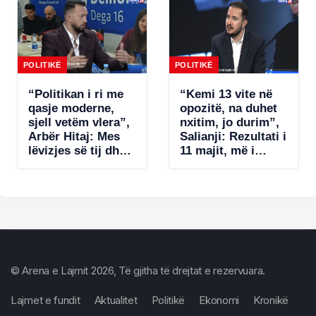
bizneseve.
jap këtë avantazh
Ministria e
Ramës (VIDEO)
Financave s’ka
miratuar aktet
nënligjore!
POLITIKË
POLITIKË
“Politikan i ri me
“Kemi 13 vite në
qasje moderne,
opozitë, na duhet
sjell vetëm vlera”,
nxitim, jo durim”,
Arbër Hitaj: Mes
Salianji: Rezultati i
lëvizjes së tij dhe
11 majit, më i
qasjes së
dobëti në dekada!
Berishës, zgjedh
U gabua me listat
Salianjin. Në
e deputetëve dhe…
Kavajë tregoi se…
© Arena e Lajmit 2026, Të gjitha të drejtat e rezervuara.
Lajmet e fundit
Aktualitet
Politikë
Ekonomi
Kronikë