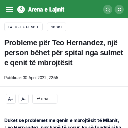
LAJMET E FUNDIT
SPORT
Probleme për Teo Hernandez, një
person bëhet për spital nga sulmet
e qenit të mbrojtësit
Publikuar:
30 April 2022, 22:55
A+
A-
SHARE
Duket se problemet me qenin e mbrojtësit të Milanit,
Teo Hernandez, nuk kanë të sosur, ku së fundmi ai ka