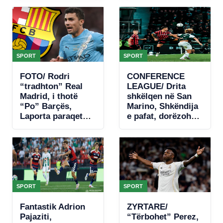
hante, kishte
(VIDEO)
hequr dorë
SPORT
SPORT
FOTO/ Rodri
CONFERENCE
“tradhton” Real
LEAGUE/ Drita
Madrid, i thotë
shkëlqen në San
“Po” Barçës,
Marino, Shkëndija
Laporta paraqet
e pafat, dorëzohet
ofertën e parë
në fund (VIDEO)
zyrtare
SPORT
SPORT
Fantastik Adrion
ZYRTARE/
Pajaziti,
“Tërbohet” Perez,