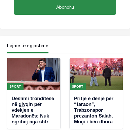
Lajme të ngjashme
SPORT
SPORT
Dëshmi tronditëse
Pritje e denjë për
në gjyqin për
“faraon”,
vdekjen e
Trabzonspor
Maradonës: Nuk
prezanton Salah,
ngrihej nga shtrati.
Muçi i bën dhuratë
Nuk donte të
numrin 10-të