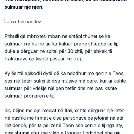
sulmuar një njeri.
Pitbulli që mbrojtësi mban në shtëpi thuhet se ka
sulmuar një burrë që ka kaluar pranë shtëpisë së tij,
duke e dërguar në spital për 30 ditë, për shkak të
frakturave që kishte pësuar në trup.
Ky është episodi i dytë që ka ndodhur me qenin e Teos,
pas një tjetër sulmi të disa muajve më parë, kur ai kishte
sulmuar për vdekje një qen tjetër dhe më pas kishte
sulmuar pronaren e tij.
Siç bëjnë me dije mediat në Itali, është dërguar një letër
në bashki me firmat e disa personave që jetojnë në atë
rezidencë, për ta përzënë Teon ose qenin e tij nga aty,
pasi shumë afër me vilën e francezit ndodhet dhe një